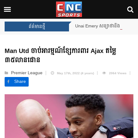
Unai Emery សន្យាថានឹងឈ្នះពានរង្វាន់បន្ថែមទៀត បន្ទា
ព័ត៌មានថ្មី
Man Utd ចាប់អារម្មណ៍ខ្សែការពារ Ajax តម្លៃ
៣៥លានផោន
Premier League
May 17th, 2022 (4 years)
2064 Views
Share