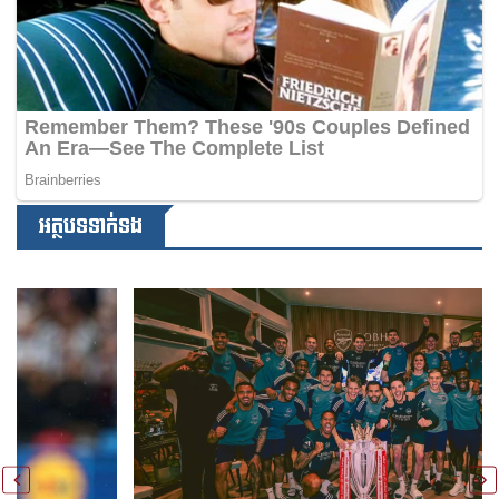
អត្ថបទទាក់ទង