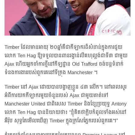
Timber ដែលមានអាយុ ២០ឆ្នាំគឺជាកីឡាករដ៏សំខាន់ក្នុងការជួយ
លោក Ten Hag ឱ្យទទួលបានពានរង្វាន់លីគហុល្លង់ជាទី៣ ជាមួយ
Ajax ហើយអ្នកចាំការថ្មីនៅកីឡដ្ឋាន Old Trafford ចង់បន្តទំនាក់
ទំនងការងាររបស់ពួកគេនៅទីក្រុង Manchester ។
Timber នៅ Ajax ដោយបានបង្ហាញខ្លួន ៤៣ លើក។ នៅពេលសួរ
អំពីការយកកីឡាករមួយចំនួនរបស់ Ajax ជាមួយគាត់ទៅ
Manchester United ជាពិសេស Timber និងខ្សែប្រយុទ្ធ Antony
លោក Ten Hag បាននិយាយថា៖ “ខ្ញុំគិតថាក្លិបកំពូលទាំងអស់នៅ
អឺរ៉ុប សុទ្ធតែមើលឃើញ Timber ក្នុងក្រសែភ្នែករបស់ពួកគេ។”