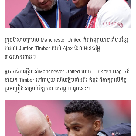
ក្រុមបិសាចក្រហម Manchester United កំពុងព្យាយាមនាំមុខខ្សែ
ការពារ Jurrien Timber របស់ Ajax ដែលមានតម្លៃ
៣៥លានផោន។
អ្នកចាត់ការថ្មីរបស់Manchester United លោក Erik ten Hag ចង់
នាំយក Timber ទៅជាមួយ ហើយក្លិបទាំងពីរ កំពុងពិភាក្សាលើកិច្ច
ព្រមព្រៀងសម្រាប់ខ្សែការពារកណ្តាលរូបនេះ។