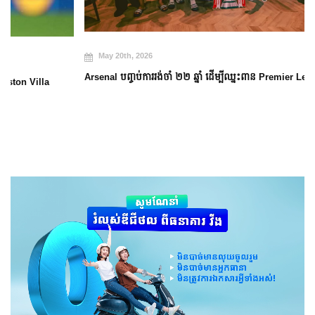
May 20th, 2026
Arsenal បញ្ចប់ការរង់ចាំ ២២ ឆ្នាំ ដើម្បីឈ្នះពាន Premier League