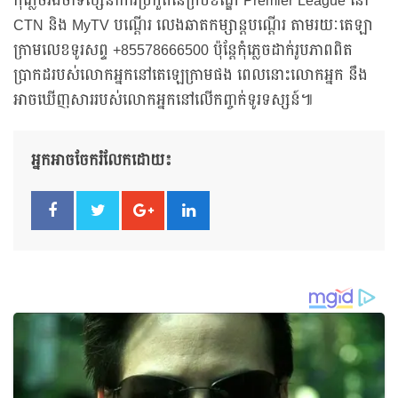
កុំភ្លេចរង់ចាំទស្សនាការប្រកួតនៃក្របខណ្ឌ Premier League នៅ
CTN និង MyTV បណ្ដើរ លេងឆាតកម្សាន្តបណ្តើរ តាមរយៈតេឡា
ក្រាមលេខទូរសព្ទ +85578666500 ប៉ុន្តែកុំភ្លេចដាក់រូបភាពពិត
ប្រាកដរបស់លោកអ្នកនៅតេឡេក្រាមផង ពេលនោះលោកអ្នក នឹង
អាចឃើញសាររបស់លោកអ្នកនៅលើកញ្ចក់ទូរទស្សន៍៕
អ្នកអាចចែករំលែកដោយ៖