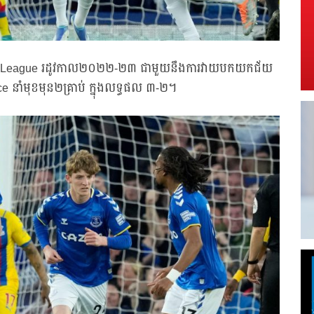
emier League រដូវកាល២០២២-២៣ ជាមួយនឹងការវាយបកយកជ័យ
alace នាំមុខមុន២គ្រាប់ ក្នុងលទ្ធផល ៣-២។