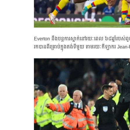
Everton នឹងបន្តការស្នាក់នៅរយៈពេល ៦៨ឆ្នាំរបស់ពួក
រកបានពីរគ្រាប់ក្នុងតង់ទីមួយ តាមរយៈកីឡាករ Jea