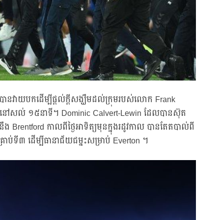
 បានវាយបកដើម្បីផ្តល់ក្តីសង្ឃឹមដល់ក្រុមរបស់លោក Frank
ពេលនៅសល់ ១៥នាទី។ Dominic Calvert-Lewin ដែលបានស៊ុត
់នឹង Brentford កាលពីថ្ងៃអាទិត្យមុនក្នុងរដូវកាល បានតែតបាល់ពី
រាប់ទី៣ ដើម្បីធានាជ័យជម្នះសម្រាប់ Everton ។