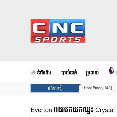
ទំព័រដើម
បាល់ទាត់
ប្រដាល់
Unai Emery សន្យាថាន
ព័ត៌មានថ្មី
Everton វាយបកយកឈ្នះ Crystal Pa