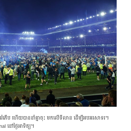
ហាញការរំភើប ហើយបាននាំគ្នាចុះ មកលើទីលាន ដើម្បីអបអរសាទរ។
al នៅថ្ងៃអាទិត្យ។