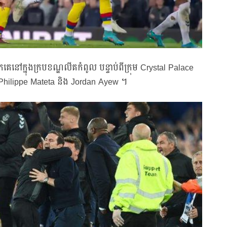
គេនៅក្នុងក្របខណ្ឌលីគកំពូល បន្ទាប់ពីក្រុម Crystal Palace
n-Philippe Mateta និង Jordan Ayew ។