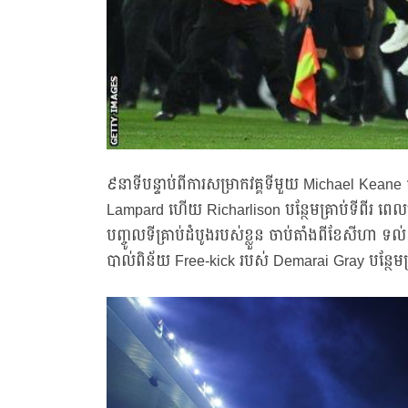
៩នាទីបន្ទាប់ពីការសម្រាកវគ្គទីមួយ Michael Keane
Lampard ហើយ Richarlison បន្ថែមគ្រាប់ទីពីរ 
បញ្ចូលទីគ្រាប់ដំបូងរបស់ខ្លួន ចាប់តាំងពីខែសីហា ទល
បាល់ពិន័យ Free-kick របស់ Demarai Gray បន្ថែមគ្