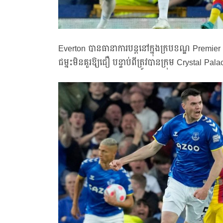
Everton បានធានាការបន្តនៅក្នុងក្របខណ្ឌ Pr
ជម្នះមិនគួរឱ្យជឿ បន្ទាប់ពីត្រូវបានក្រុម Crystal P