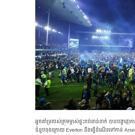
អ្នកគាំទ្ររបស់ក្រុមម្ចាស់ផ្ទះរាប់ពាន់នាក់ បានបង្
ជំនួបចុងក្រោយ Everton នឹងធ្វើដំណើរទៅកាន់ Arsen