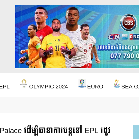
EPL
OLYMPIC 2024
EURO
SEA G
ឹងឈ្នះពានរង្វាន់បន្ថែមទៀត បន្ទាប់ពី Aston Villa ឈ្នះពាន Europa League
lace ដើម្បីធានាការបន្តនៅ EPL រដូវ