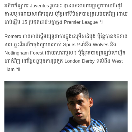
អតីតកីឡាករ Juventus រូបនេះ បានខកខានការប្រកួតកាលពីរដូវ
កាលមុនដោយសារតែរបួស ប៉ុន្តែនៅទីបំផុតបានត្រលប់មកវិញ ដោយ
ចាប់ផ្តើម 15 ប្រកួតជាប់ៗគ្នាក្នុង Premier League ។
Romero បានចាប់ផ្តើមយុទ្ធនាការក្នុងជម្រើសដំបូង ប៉ុន្តែបានខកខាន
ការឈ្នះពីរលើកចុងក្រោយរបស់ Spurs ទល់នឹង Wolves និង
Nottingham Forest ដោយសាររបួស។ ប៉ុន្តែគេបានត្រឡប់ទៅហ្វឹក
ហាត់វិញ នៅថ្ងៃចន្ទមុនការប្រកួត London Derby ទល់នឹង West
Ham ៕