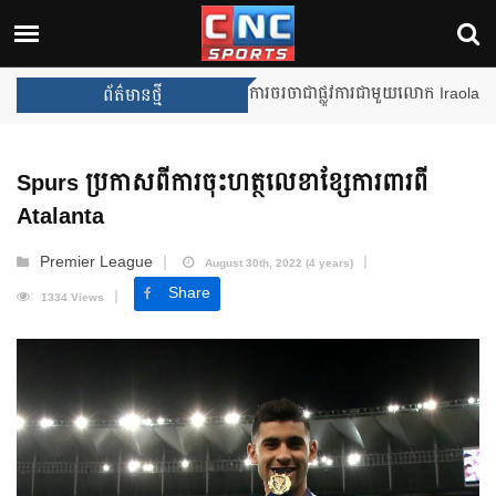
Unai Emery សន្យាថានឹងឈ្នះពានរង្
ព័ត៌មានថ្មី
Spurs ប្រកាសពីការចុះហត្ថលេខាខ្សែការពារពី
Atalanta
Premier League
August 30th, 2022 (4 years)
Share
1334 Views