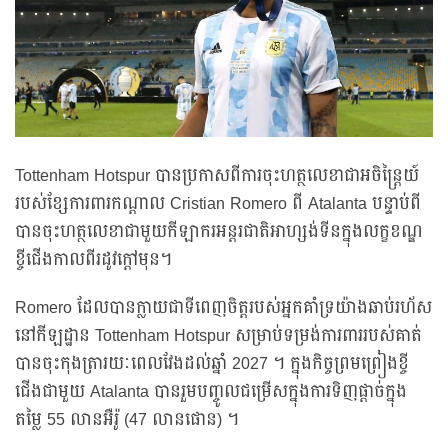
Tottenham Hotspur បានប្រកាសពីការចុះហត្ថលេខាជាអចិន្ត្រៃយ៍
របស់ខ្សែការពារកណ្តាល Cristian Romero ពី Atalanta បន្ទាប់ពី
បានចុះហត្ថលេខាជាមួយកីឡាករអន្តរជាតិអាហ្សង់ទីនក្នុងលក្ខខណ្ឌ
ខ្ចីជើងកាលពីរដូវក្តៅមុន។
Romero ដែលបានក្លាយជាទីពេញចិត្តរបស់អ្នកគាំទ្រយ៉ាងឆាប់រហ័ស
នៅកីឡដ្ឋាន Tottenham Hotspur សម្រាប់ទម្រង់ការពាររបស់គាត់
បានចុះកុងត្រារយៈពេលវែងដល់ឆ្នាំ 2027 ។ ក្នុងកិច្ចព្រមព្រៀងខ្ចី
ជើងជាមួយ Atalanta បានរួមបញ្ចូលជម្រើសក្នុងការទិញផ្ដាច់ក្នុង
តម្លៃ 55 លានអឺរ៉ូ (47 លានផោន) ។