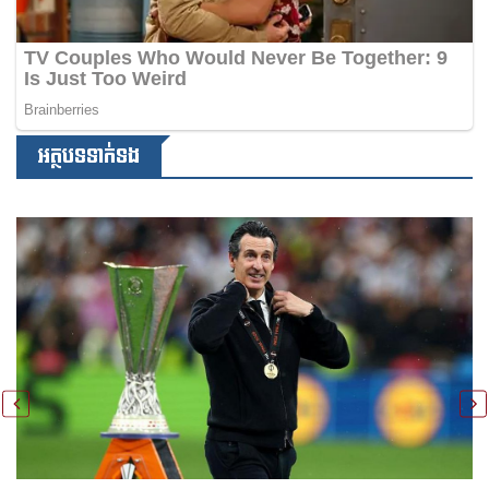
អត្ថបទទាក់ទង