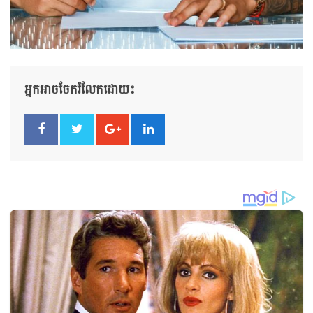
អ្នកអាចចែករំលែកដោយ៖