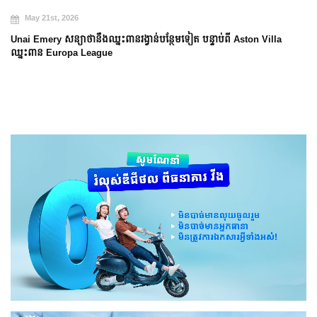
May 21st, 2026
Unai Emery សន្យាថានឹងឈ្នះពានរង្វាន់បន្ថែមទៀត បន្ទាប់ពី Aston Villa
ឈ្នះពាន Europa League