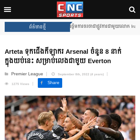
Unai Emery សន្យាថានឹងឈ្នះពានរង្
ព័ត៌មានថ្មី
Arteta ទុកជើង​កីឡាករ Arsenal ចំនួន 8 នាក់​
ក្នុងយប់នេះ សម្រាប់​លេង​ជាមួយ Everton
Premier League
September 8th, 2022 (4 years)
Share
1275 Views