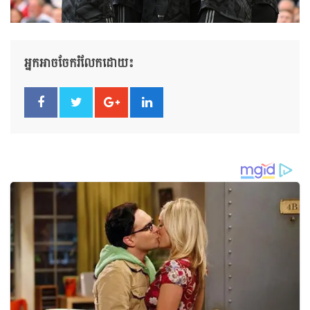
អ្នកអាចចែករំលែកដោយ៖