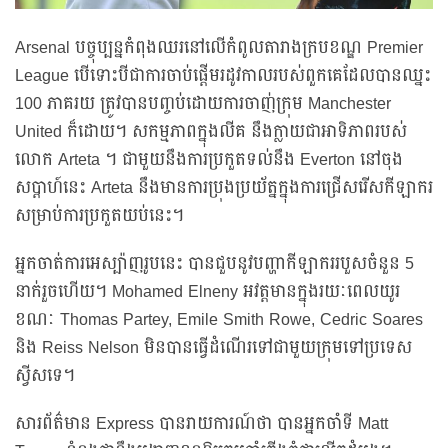
Arsenal បច្ចុប្បន្នកំពុងឈរនៅលើកំពូលតារាងក្របខណ្ឌ Premier
League បើទោះបីជាការចាប់ផ្តើមរដូវកាលរបស់ពួកគេដែលបានឈ្នះ
100 ភាគរយ ត្រូវបានបញ្ចប់ដោយការចាញ់ក្រុម Manchester
United ក៏ដោយ។ សកម្មភាពក្នុងលីគ នឹងក្លាយជាអាទិភាពរបស់
លោក Arteta ។ ជាមួយនឹងការប្រកួតទល់នឹង Everton នៅចុង
សប្ដាហ៍នេះ Arteta នឹងមានការប្រុងប្រយ័ត្នក្នុងការជ្រើសរើសកីឡាករ
សម្រាប់ការប្រកួតយប់នេះ។
អ្នកចាត់ការអេស្ប៉ាញរូបនេះ បានជួបនូវបញ្ហាកីឡាកររបួសចំនួន 5
នាក់រួចហើយ។ Mohamed Elneny អវត្តមានក្នុងរយៈពេលយូរ
ខណៈ Thomas Partey, Emile Smith Rowe, Cedric Soares
និង Reiss Nelson មិនបានធ្វើដំណើរទៅជាមួយក្រុមទៅប្រទេស
ស្វីសទេ។
សារព័ត៌មាន Express បានរាយការណ៍ថា បានអ្នកចាំទី Matt