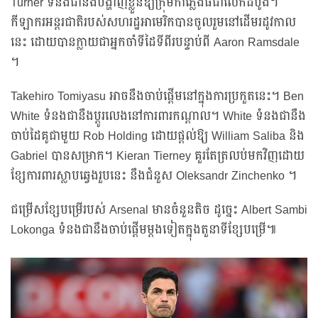
Turner ទំនងជានឹងបង្ហាញខ្លួនឱ្យក្រុមកាំភ្លើងធំជាលើកដំបូង។
កីឡាករអន្តរជាតិរបស់សហរដ្ឋអាមេរិកបានចូលរួមនៅដើមរដូវកាល
នេះ ដោយបានក្លាយជាអ្នកចាំទីដៃទីពីរបន្ទាប់ពី Aaron Ramsdale
។
Takehiro Tomiyasu អាចនឹងចាប់ផ្តើមនៅក្នុងការប្រកួតនេះ។ Ben
White ទំនងជានឹងប្តូរលេងនៅការពារកណ្ដាល។ White ទំនងជានឹង
ចាប់ដៃគូជាមួយ Rob Holding ដោយផ្តល់ឱ្យ William Saliba និង
Gabriel បានសម្រាក។ Kieran Tierney គួរតែត្រលប់មកវិញដោយ
ខ្សែការពារស្លាបឆ្វេងរួបនេះ នឹងជំនួស Oleksandr Zinchenko ។
ជម្រើសខ្សែបម្រើរបស់ Arsenal មានចំនួនតិច ដូច្នេះ Albert Sambi
Lokonga ទំនងជានឹងចាប់ផ្តើមម្តងទៀតក្នុងតួនាទីខ្សែបម្រើ៕