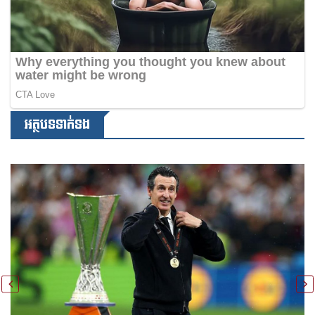
អត្ថបទទាក់ទង