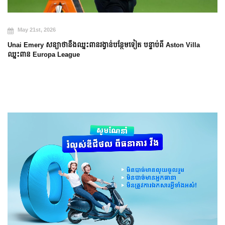
May 20th, 2026
Arsenal បញ្ចប់ការរង់ចាំ ២២ ឆ្នាំ ដើម្
់បន្ថែមទៀត បន្ទាប់ពី Aston Villa