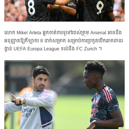
លោក Mikel Arteta អ្នកចាត់ការទូទៅរបស់ក្រុម Arsenal អាចនឹង
អនុញ្ញាតឱ្យកីឡាករ 8 នាក់សម្រាក សម្រាប់ការប្រកួតបើកឆាកពានរ
ង្វាន់ UEFA Europa League ទល់នឹង FC Zurich ។