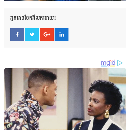
អ្នកអាចចែករំលែកដោយ៖