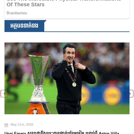
អត្ថបទទាក់ទង
May 21st, 2026
Unai Emery សន្យាថានឹងឈ្នះពានរង្វាន់បន្ថែមទៀត បន្ទាប់ពី Aston Villa