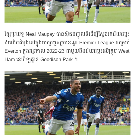
ខ្សែប្រយុទ្ធ Neal Maupay បានស៊ុតបញ្ចូលទីដើម្បីស្វែងរកជ័យជម្នះ
ជាលើកដំបូងនៅក្នុងការប្រកួតក្របខណ្ឌ Premier League សម្រាប់
Everton ក្នុងរដូវកាល 2022-23 ជាមួយនឹងជ័យជម្នះលើក្រុម West
Ham នៅកីឡដ្ឋាន Goodison Park ។