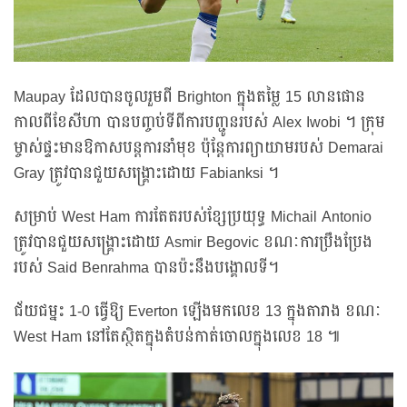
Maupay ដែលបានចូលរួមពី Brighton ក្នុងតម្លៃ 15 លានផោន
កាលពីខែសីហា បានបញ្ចប់ទីពីការបញ្ជូនរបស់ Alex Iwobi ។ ក្រុម
ម្ចាស់ផ្ទះមានឱកាសបន្តការនាំមុខ ប៉ុន្តែការព្យាយាមរបស់ Demarai
Gray ត្រូវបានជួយសង្គ្រោះដោយ Fabianksi ។
សម្រាប់ West Ham ការតែតរបស់ខ្សែប្រយុទ្ធ Michail Antonio
ត្រូវបានជួយសង្គ្រោះដោយ Asmir Begovic ខណៈការប្រឹងប្រែង
របស់ Said Benrahma បានប៉ះនឹងបង្គោលទី។
ជ័យជម្នះ 1-0 ធ្វើឱ្យ Everton ឡើងមកលេខ 13 ក្នុងតារាង ខណៈ
West Ham នៅតែស្ថិតក្នុងតំបន់កាត់ចោលក្នុងលេខ 18 ៕