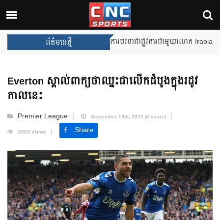
Unai Emery សន្យាថានឹងឈ្នះពានរង្
ព័ត៌មានថ្មី
Everton ស្គាល់​ពាក្យថា​ឈ្នះ​ជាលើកដំបូង​ក្នុង​រដូវ
កាលនេះ
Premier League
September 19th, 2022 (4 years)
Share
2993 Views