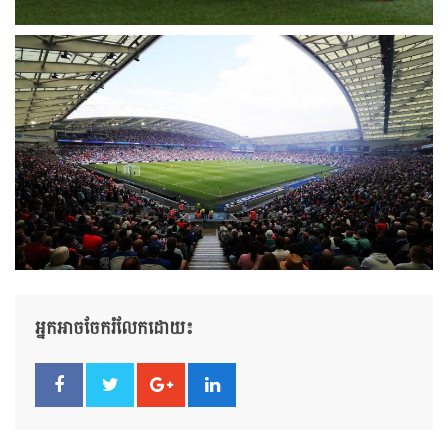
អ្នកអាចចែករំលែកដោយ៖