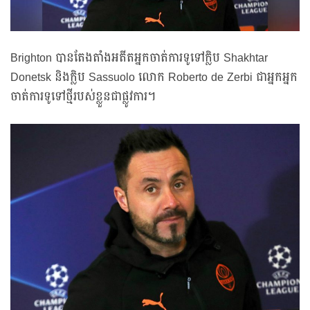
Brighton បានតែងតាំងអតីតអ្នកចាត់ការទូទៅក្លិប Shakhtar
Donetsk និងក្លិប Sassuolo លោក Roberto de Zerbi ជាអ្នកអ្នក
ចាត់ការទូទៅថ្មីរបស់ខ្លួនជាផ្លូវការ។