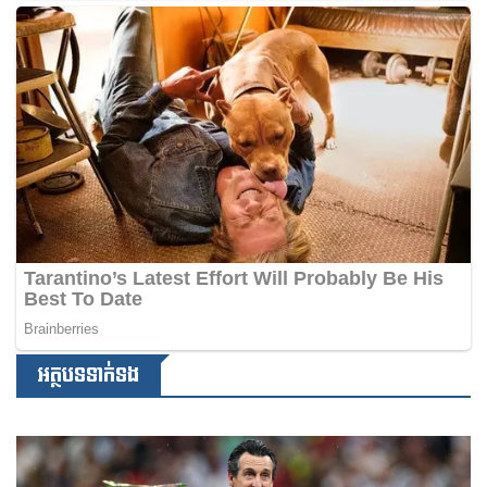
អត្ថបទទាក់ទង