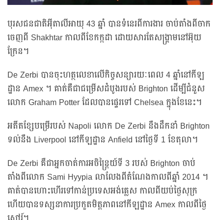
បុរសជនជាតិអ៊ីតាលីអាយុ 43 ឆ្នាំ បានទំនេរពីការងារ ចាប់តាំងពីចាក
ចេញពី Shakhtar កាលពីខែកក្កដា ដោយសារតែសង្គ្រាមនៅអ៊ុយ
ក្រែន។
De Zerbi បានចុះហត្ថលេខាលើកិច្ចសន្យារយៈពេល 4 ឆ្នាំនៅកីឡ
ដ្ឋាន Amex ។ គាត់គឺជាជម្រើសដំបូងរបស់ Brighton ដើម្បីជំនួស
លោក Graham Potter ដែលបានផ្ទេរទៅ Chelsea ក្នុងខែនេះ។
អតីតខ្សែបម្រើរបស់ Napoli លោក De Zerbi នឹងដឹកនាំ Brighton
ទល់នឹង Liverpool នៅកីឡដ្ឋាន Anfield នៅថ្ងៃទី 1 ខែតុលា។
De Zerbi គឺជាអ្នកចាត់ការអចិន្ត្រៃយ៍ទី 3 របស់ Brighton ចាប់
តាំងពីលោក Sami Hyypia លាលែងពីតំណែងកាលពីឆ្នាំ 2014 ។
គាត់បានហោះហើរទៅកាន់ប្រទេសអង់គ្លេស កាលពីយប់ថ្ងៃសុក្រ
ហើយបានទស្សនាការប្រកួតមិត្តភាពនៅកីឡដ្ឋាន Amex កាលពីថ្ងៃ
សៅរ៍។