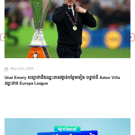
May 21st, 2026
Unai Emery សន្យាថានឹងឈ្នះពានរង្វាន់បន្ថែមទៀត បន្ទាប់ពី Aston Villa
ឈ្នះពាន Europa League