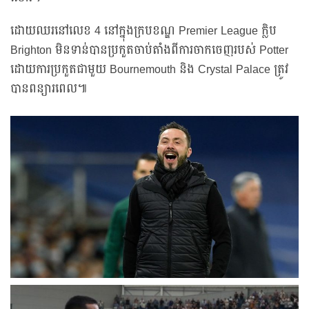
ដោយឈរនៅលេខ 4 នៅក្នុងក្របខណ្ឌ Premier League ក្លិប
Brighton មិនទាន់បានប្រកួតចាប់តាំងពីការចាកចេញរបស់ Potter
ដោយការប្រកួតជាមួយ Bournemouth និង Crystal Palace ត្រូវ
បានពន្យារពេល៕