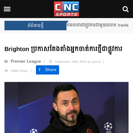
Unai Emery សន្យាថានឹងឈ្នះពានរង្
ព័ត៌មានថ្មី
Brighton ប្រកាស​តែងតាំង​អ្នក​ចាត់ការថ្មី​ជាផ្លូវការ
Premier League
September 19th, 2022 (4 years)
Share
1068 Views