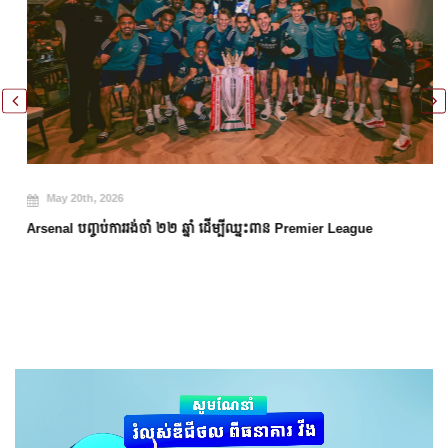
May 20th, 2026
Arsenal បញ្ចប់ការរង់ចាំ ២២ ឆ្នាំ ដើម្បីឈ្នះពាន Premier League