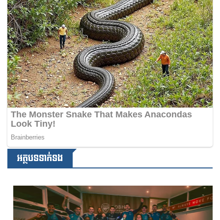
អត្ថបទទាក់ទង