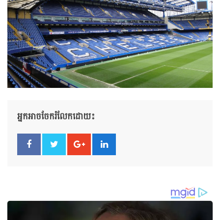
អ្នកអាចចែករំលែកដោយ៖