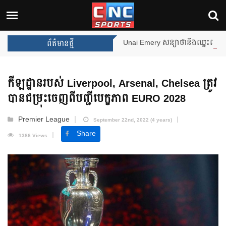
Unai Emery សន្យាថានឹងឈ្នះពានរង្វាន់បន្ថែមទៀត បន្ទាប់ពី Aston Villa ឈ
ព័ត៌មានថ្មី
កីឡដ្ឋាន​របស់ Liverpool, Arsenal, Chelsea ត្រូវ
បាន​ជម្រុះចេញពី​បញ្ជី​បេក្ខភាព EURO 2028
Premier League
September 22nd, 2022 (4 years)
Share
1386 Views