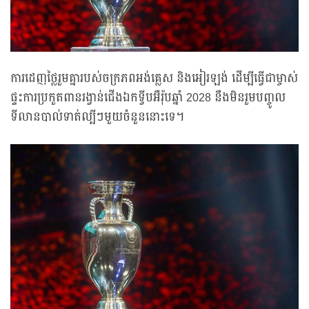
ការដេញថ្លៃរួមគ្នារបស់ចក្រភពអង់គ្លេស និងអៀរឡង់ ដើម្បីធ្វើជាម្ចាស់
ផ្ទះការប្រកួតពានរង្វាន់ជើងឯកទ្វីបអឺរ៉ុបឆ្នាំ 2028 នឹងមិនរួមបញ្ចូល
ទីលានបាល់ទាត់ល្បីៗមួយចំនួននោះទេ។