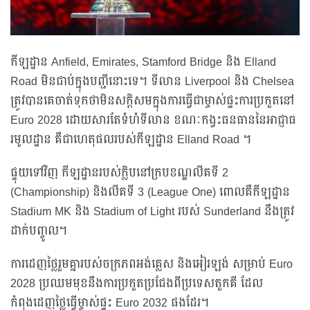
កីឡដ្ឋាន Anfield, Emirates, Stamford Bridge និង Elland
Road មិនជាប់ក្នុងបញ្ជីនោះទេ។ ទីលាន Liverpool និង Chelsea
ត្រូវបានគេចាត់ទុកថាមិនសក្តិសមក្នុងការធ្វើជាម្ចាស់ផ្ទះការប្រកួតនៅ
Euro 2028 ដោយសារតែទំហំទីលាន ខណៈកង្វះធនធាននៃអាជ្ញាធ
រមូលដ្ឋាន គឺជាហេតុផលរបស់កីឡដ្ឋាន Elland Road ។
ផ្ទុយទៅវិញ កីឡដ្ឋានរបស់ក្លិបនៅក្របខណ្ឌលីគទី 2
(Championship) និងលីគទី 3 (League One) ពោលគឺកីឡដ្ឋាន
Stadium MK និង Stadium of Light របស់ Sunderland នឹងត្រូវ
ដាក់បញ្ចូល។
ការដេញថ្លៃរួមគ្នារបស់ចក្រភពអង់គ្លេស និងអៀរឡង់ សម្រាប់ Euro
2028 ប្រឈមមុខនឹងការប្រកួតប្រជែងពីប្រទេសតួកគី ដែល
កំពុងដេញថ្លៃធ្វើម្ចាស់ផ្ទះ Euro 2032 ផងដែរ។