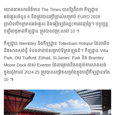
យោងតាមសារព័ត៌មាន The Times បានឱ្យដឹងថា កីឡដ្ឋាន
អង់គ្លេសចំនួន 6 នឹងត្រូវបានប្រើប្រាស់សម្រាប់ EURO 2028
ប្រសិនបើចក្រភពអង់គ្លេស និងអៀរឡង់ឈ្នះការដេញថ្លៃ។ បច្ចុប្បន្ន
បញ្ជីបេក្ខភាពកីឡដ្ឋាន ត្រូវបានជម្រុះសល់ 10 ។
កីឡដ្ឋាន Wembley និងកីឡដ្ឋាន Tottenham Hotspur ដែលទើប
នឹងសាងសង់ថ្មី ទំនងជាជាប់សម្រាប់ទីក្រុងឡុងដ៍។ កីឡដ្ឋាន Villa
Park, Old Trafford, Etihad, St.James’ Park និង Bramley
Moore Dock របស់ Everton ដែលគ្រោងនឹងបញ្ចប់ការសាងសង់
ក្នុងរដូវកាល 2024-25 ត្រូវបានសម្រិតសម្រាំងក្នុងបញ្ជីកីឡដ្ឋានទាំង
10 ៕