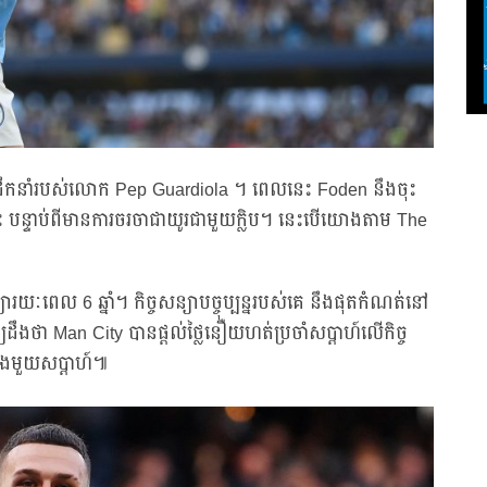
មការដឹកនាំរបស់លោក Pep Guardiola ។ ពេលនេះ Foden នឹងចុះ
េះ បន្ទាប់ពីមានការចរចាជាយូរជាមួយក្លិប។ នេះបើយោងតាម The
យារយៈពេល 6 ឆ្នាំ។ កិច្ចសន្យាបច្ចុប្បន្នរបស់គេ នឹងផុតកំណត់នៅ
ដឹងថា Man City បានផ្ដល់ថ្លៃនឿយហត់ប្រចាំសប្ដាហ៍លើកិច្ច
នុងមួយសប្តាហ៍៕