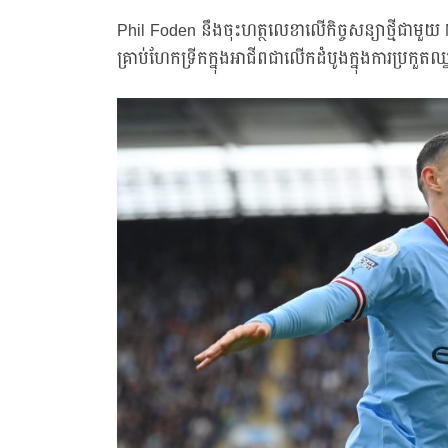
Phil Foden នឹងចុះហត្ថលេខាលើកិច្ចសន្យាថ្មីជាមួយ 
គ្រាប់ហែកទ្រីកក្នុងអាជីពជាលើកដំបូងក្នុងការប្រកួត