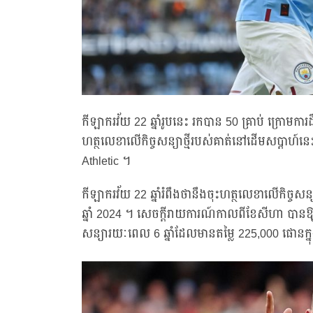
កីឡាករវ័យ 22 ឆ្នាំរូបនេះ រកបាន 50 គ្រាប់ ក្រោ
ហត្ថលេខាលើកិច្ចសន្យាថ្មីរបស់គាត់នៅដើមសប្តាហ៍ន
Athletic ។
កីឡាករវ័យ 22 ឆ្នាំរំពឹងថានឹងចុះហត្ថលេខាលើកិច្ចសន្
ឆ្នាំ 2024 ។ សេចក្ដីរាយការណ៍កាលពីខែសីហា បានឱ្យ
សន្យារយៈពេល 6 ឆ្នាំដែលមានតម្លៃ 225,000 ផោនក្