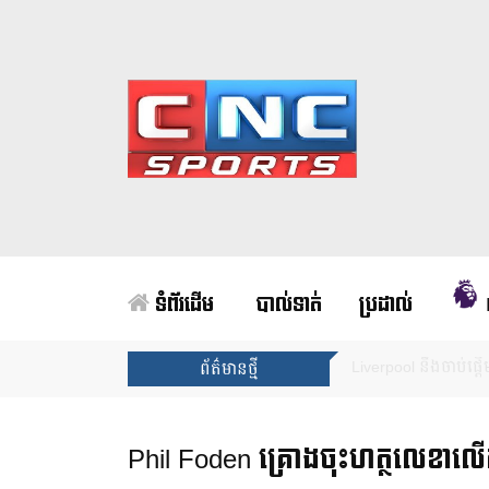
ទំព័រដើម
បាល់ទាត់
ប្រដាល់
Unai Emery សន្យាថាន
ព័ត៌មានថ្មី
Phil Foden គ្រោង​ចុះហត្ថលេខា​លើ​កុង