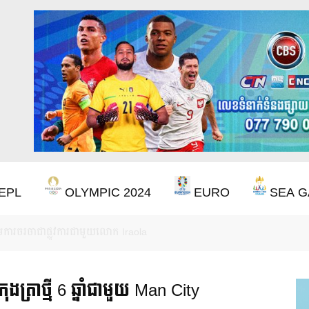
EPL
OLYMPIC 2024
EURO
SEA G
ឹងឈ្នះពានរង្វាន់បន្ថែមទៀត បន្ទាប់ពី Aston Villa ឈ្នះពាន Europa League
ត្រាថ្មី 6 ឆ្នាំ​ជាមួយ Man City