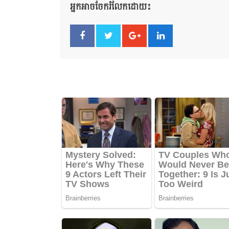
អ្នកអាចចែករំលែកដោយ៖