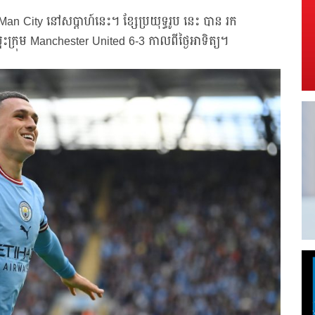
Man City នៅសប្តាហ៍នេះ។ ខ្សែប្រយុទ្ធរូប នេះ បាន រក
ឈ្នះក្រុម Manchester United 6-3 កាលពីថ្ងៃអាទិត្យ។