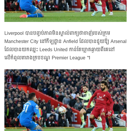
Liverpool បានបញ្ចប់ភាពមិនស្គាល់ពាក្យថាចាញ់របស់ក្រុម
Manchester City នៅកីឡដ្ឋាន Anfield ដែលបានជួយឱ្យ Arsenal
ដែលបានយកឈ្នះ Leeds United កាន់តែឃ្លាតឆ្ងាយពីគេនៅ
លើកំពូលតារាងក្របខណ្ឌ Premier League ។