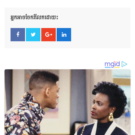
អ្នកអាចចែករំលែកដោយ៖