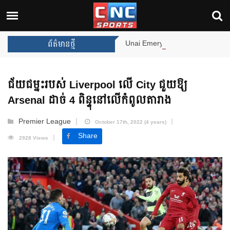
Unai Emery សន្យាថានឹងឈ្នះពានរង្វាន់បន្ថែមទៀត បន្ទា
ព័ត៌មានថ្មី
ជ័យជម្នះ​របស់ Liverpool លើ City ជួយឱ្យ
Arsenal ដាច់ 4 ពិន្ទុ​នៅលើកំពូល​តារាង
Premier League
October 17th, 2022 (4 years)
Share
2928 Views