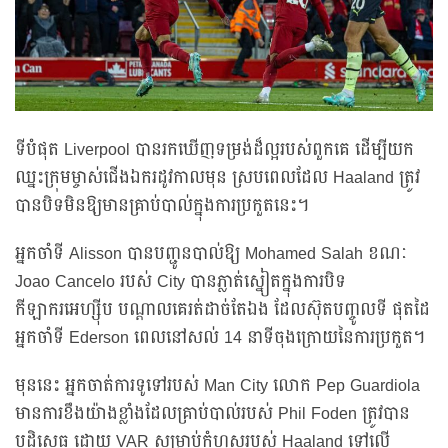
ទីបំផុត Liverpool បានរកឃើញទម្រង់ដ៏ល្អរបស់ពួកគេ ដើម្បីយក
ឈ្នះក្រុមម្ចាស់ជើងឯករដូវកាលមុន ស្របពេលដែល Haaland ត្រូវ
បានបិទមិនឱ្យមានគ្រាប់បាល់ក្នុងការប្រកួតនេះ។
អ្នកចាំទី Alisson បានបញ្ជូនបាល់ឱ្យ Mohamed Salah ខណៈ
Joao Cancelo របស់ City បានភ្លាត់ស្នៀតក្នុងការបិទ
កីឡាករអេហ្ស៊ីប បណ្ដាលគេរត់ដាច់តែឯង ដែលស៊ុតបញ្ចូលទី ផុតដៃ
អ្នកចាំទី Ederson ពេលនៅសល់ 14 នាទីចុងក្រោយនៃការប្រកួត។
មុននេះ អ្នកចាត់ការទូទៅរបស់ Man City លោក Pep Guardiola
មានការខឹងយ៉ាងខ្លាំងដែលគ្រាប់បាល់របស់ Phil Foden ត្រូវបាន
បដិសេធ ដោយ VAR សម្រាប់កំហុសរបស់ Haaland ទៅលើ