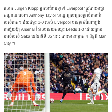
លោក Jurgen Klopp អ្នកចាត់ការទូទៅ Liverpool ត្រូវបានអាជ្ញា
កណ្តាល លោក Anthony Taylor បណ្តេញចេញសម្រាប់ការតវ៉ា
របស់គាត់។ ជ័យជម្នះ 1-0 របស់ Liverpool បានរួមចំណែកក្នុង
ការជួយឱ្យ Arsenal ដែលបានយកឈ្នះ Leeds 1-0 ដោយគ្រាប់
បាល់របស់ Saka នៅនាទីទី 35 នោះ បានមានគម្លាត 4 ពិន្ទុពី Man
City ៕