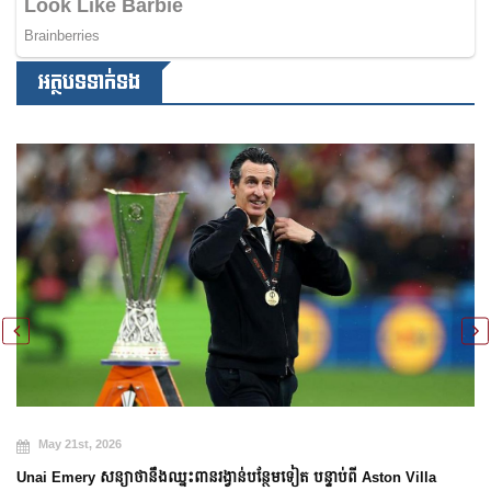
អត្ថបទទាក់ទង
May 20th, 2026
Arsenal បញ្ចប់ការរង់ចាំ ២២ ឆ្នាំ ដើម្បីឈ្នះពាន Premier League