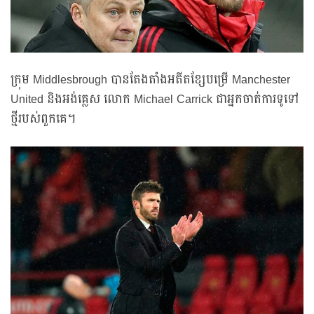
ក្រុម Middlesbrough បានតែងតាំងអតីតខ្សែបម្រើ Manchester
United និងអង់គ្លេស លោក Michael Carrick ជាអ្នកចាត់ការទូទៅ
ថ្មីរបស់ពួកគេ។