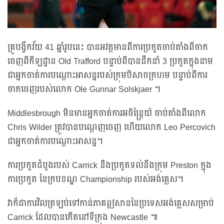
គ្រូបង្វឹកវ័យ 41 ឆ្នាំរូបនេះ បានអវត្តមានពីការប្រកួតចាប់តាំងពីចាក
ចេញពីកីឡដ្ឋាន Old Trafford បន្ទាប់ពីបានដឹកនាំ 3 ប្រកួតក្នុងនាម
ជាអ្នកចាត់ការបណ្តោះអាសន្នរបស់ក្រុមបិសាចក្រហម បន្ទាប់ពីការ
ចាកចេញរបស់លោក Ole Gunnar Solskjaer ។
Middlesbrough មិនមានអ្នកចាត់ការអចិន្ត្រៃយ៍ ចាប់តាំងពីលោក
Chris Wilder ត្រូវបានបណ្តេញចេញ ហើយលោក Leo Percovich
ជាអ្នកចាត់ការបណ្តោះអាសន្ន។
ការប្រកួតដំបូងរបស់ Carrick នឹងប្រកួតទល់នឹងក្រុម Preston ក្នុង
ការប្រកួត នៃក្របខណ្ឌ Championship របស់អង់គ្លេស។
វាក៏ជាការវិលត្រឡប់ទៅកាន់ភាគឦសាននៃប្រទេសអង់គ្លេសសម្រាប់
Carrick ដែលបានកើតនៅទីក្រុង Newcastle ៕