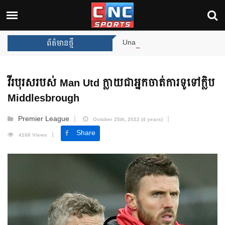
Unai Emery សន្យាថានឹងឈ្នះពានរង្វាន់បន្ថ
ព័ត៌មានថ្មី
វីរបុរស​របស់ Man Utd ក្លាយជា​អ្នកចាត់ការ​ទូទៅក្លិប
Middlesbrough
Premier League
October 25th, 2022 (4 years)
Share
4168 Views