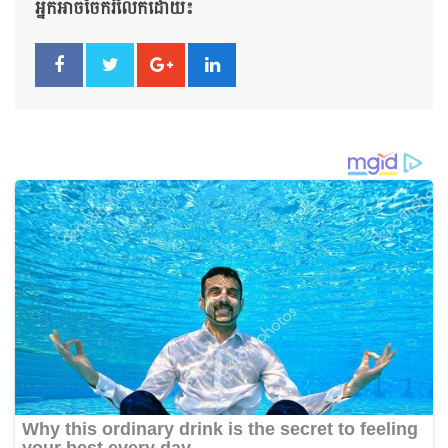
អ្នកអាចចែករំលែកដោយ៖