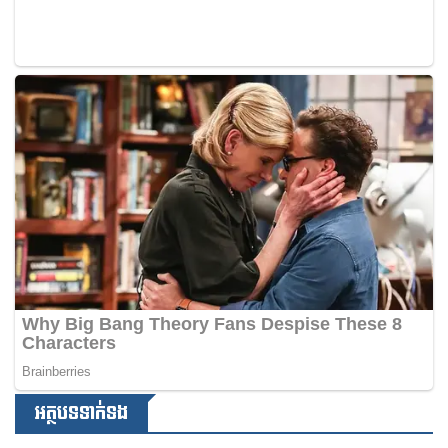
អត្ថបទទាក់ទង