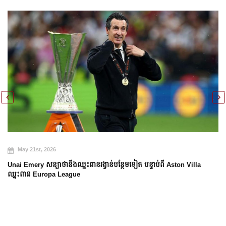
May 20th, 2026
Arsenal បញ្ចប់ការរង់ចាំ ២២ ឆ្នាំ ដើម្បីឈ្នះពាន Premier League