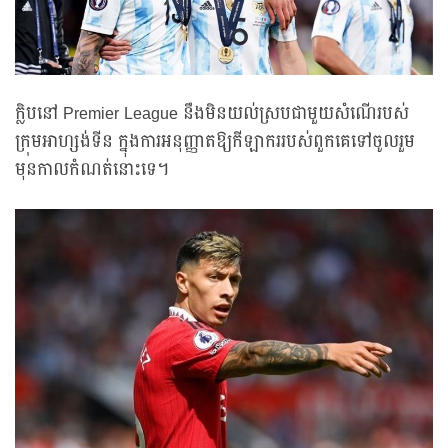
ក្លិបនៅ Premier League នឹងមិនយល់ស្របជាមួយសំណើរបស់
ក្រុមអាហ្សង់ទីន ក្នុងការអនុញ្ញាតឱ្យកីឡាកររបស់ពួកគេទៅចូលរួម
មុនកាលកំណត់នោះទេ។