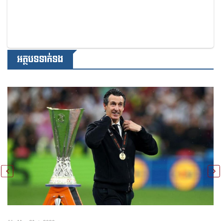
អត្ថបទទាក់ទង
May 20th, 2026