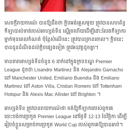
សេចក្ដីរាយការណ៍ បានឱ្យដឹងថា ក្លិបអង់គ្លេសមួយ ត្រូវបានសហព័ន្ធ
កីឡាបាល់ទាត់របស់អាហ្សង់ទីន ស្នើរួចហើយដើម្បីដោះលែងកីឡាករ
ម្នាក់មុនពេលកំណត់ ប៉ុន្តែសំណើនេះ ត្រូវបានច្រានចោល។ ក្លិបនេះ
បានជូនដំណឹងដល់ក្លិបផ្សេងទៀត ត្រូវអនុវត្តដូចគ្នា។
មានតារាអាហ្សង់ទីនចំនួន 6 នាក់នៅក្នុងក្របខណ្ឌ Premier
League ដូចជា Lisandro Martinez និង Alejandro Garnacho
នៅ Manchester United, Emiliano Buendia និង Emiliano
Martinez នៅ Aston Villa, Cristian Romero នៅ Tottenham
Hotspur និង Alexis Mac Allister នៅ Brighton ។
អាហ្សង់ទីន ត្រូវបានរាយការណ៍ថា ចង់ឱ្យកីឡាកររបស់ពួកគេ
បោះបង់ការប្រកួត Premier League នៅថ្ងៃទី 12-13 ខែវិច្ឆិកា ដើម្បី
រៀបចំខ្លួនសម្រាប់ការប្រកួត World Cup របស់ពួកគេឱ្យបានឆាប់។