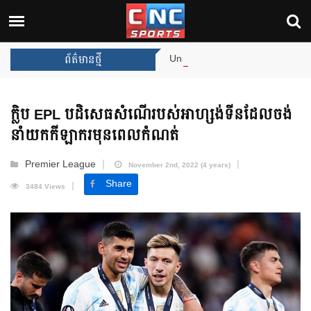
Unai Emery សន្យាថានឹងឈ្នះពានរង្វាន់
ព័ត៌មានថ្មី
ក្លិប EPL បដិសេធសំណើរបស់អាហ្សង់ទីនដែលចង់
នាំយកកីឡាករមុនពេលកំណត់
Premier League
November 2nd, 2022 (4 years)
Share
3484 Views