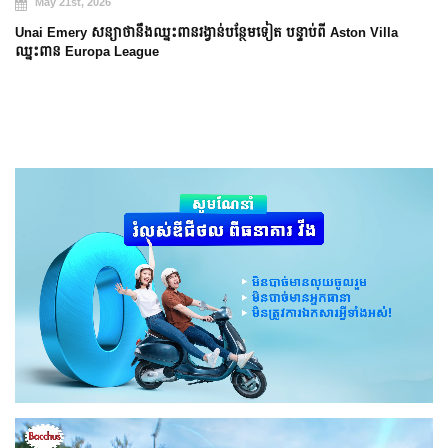
Arsenal បញ្ចប់ការរង់ចាំ ២២ ឆ្នាំ ដើម្បីឈ្នះពាន Premier League