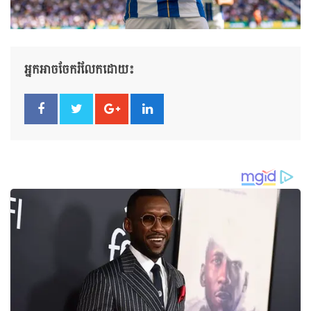
អ្នកអាចចែករំលែកដោយ៖