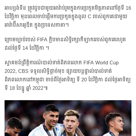
អាហ្សង់ទីន ត្រូវជួបជាមួយអារ៉ាប់រួមក្នុងការប្រកួតមិត្តភាពនៅថ្ងៃទី 16
ខែវិច្ឆិកា មុនពេលចាប់ផ្តើមការប្រកួតក្នុងពូល C របស់ពួកគេជាមួយ
អារ៉ាប៊ីសាអូឌីត ក្នុងប្រទេសកាតា។
ក្រោមច្បាប់របស់ FIFA ក្លិបមានសិទ្ធិរក្សាកីឡាកររបស់ពួកគេរហូត
ដល់ថ្ងៃទី 14 ខែវិច្ឆិកា ។
ស្វាគមន៍ព្រឹត្តិការណ៍បាល់ទាត់ពិភពលោក FIFA World Cup
2022, CBS ទទួលសិទ្ធិផ្ដាច់មុខ ផ្សាយបន្ដផ្ទាល់បាល់ទាត់
ពិភពលោកនៅកម្ពុជា ចាប់ពីថ្ងៃអាទិត្យ ទី 20 ខែវិច្ឆិកា ដល់ថ្ងៃអាទិត្យ
ទី 18 ខែធ្នូ ឆ្នាំ 2022៕