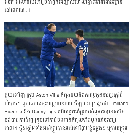
លើក ដែលមើលទៅដូចជាពួកគេច្បាស់លាល់ឆ្ពោះទៅរកពានរង្វាន់
នៅពេលនេះ។
ផ្ទុយទៅវិញ ក្រុម Aston Villa កំពុងជួយនឹងការប្រកួតនារដូវក្តៅដ៏
លំបាក។ ពួកគេបានចុះហត្ថលេខាយកកីឡាករល្អៗដូចជា Emiliano
Buendia និង Danny Ings ហើយអ្នកគាំទ្ររបស់ពួកគេបានសុបិន
ចង់បានការជំរុញក្រុមទៅកាន់ចំណាត់កំពូលទាំងបួននៅចុងរដូវ
កាល។ ក្តីសង្ឃឹមទាំងអស់ត្រូវបានអស់ទៅវិញបន្ដិចម្ដងៗ ក្រោយក្រុម