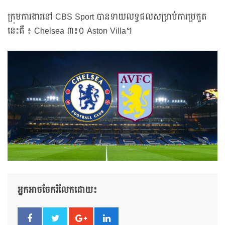
ក្រុមការងារនៅ CBS Sport បានទាយលទ្ធផលសម្រាប់ការប្រកួត
នេះគឺ ៖ Chelsea ៣៖០ Aston Villa។
អ្នកអាចចែករំលែកដោយ៖