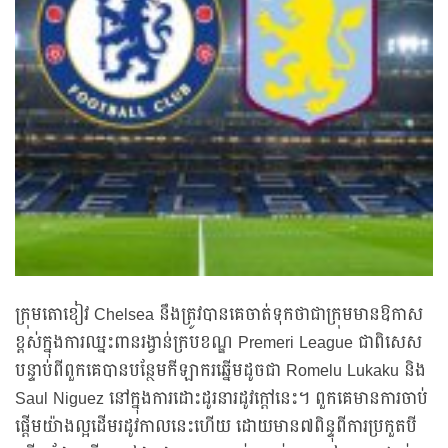
ក្រុមតោខៀវ Chelsea នឹងត្រូវបានគេចាត់ទុកថាជាក្រុមមានឱកាស
ខ្ពស់ក្នុងការឈ្នះពានរង្វាន់ក្របខណ្ឌ Premeri League ជាពិសេស
បន្ទាប់ពីពួកគេបានបន្ថែមកីឡាករឆ្នើមដូចជា Romelu Lukaku និង
Saul Niguez នៅក្នុងការដោះដូរនារដូវក្តៅនេះ។ ពួកគេមានការចាប់
ផ្តើមយ៉ាងល្អដើមរដូវកាលនេះហើយ ដោយមាន៧ពិន្ទុពីការប្រកួតបី