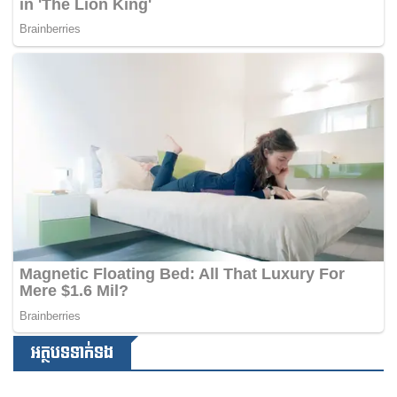
អត្ថបទទាក់ទង