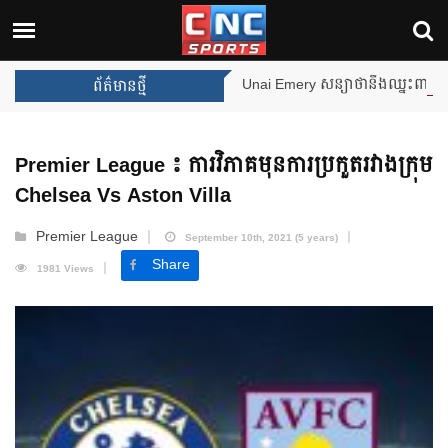
Unai Emery សន្យាថានឹងឈ្នះពានរង្វាន់បន្ថែមទៀត បន្ទាប់ពី Aston
ព័ត៌មានថ្មី
Premier League ៖ ការវិភាគមុនការប្រកួតរវាងក្រុម
Chelsea Vs Aston Villa
Premier League
September 10th, 2021 (5 years)
Share
1981 Views