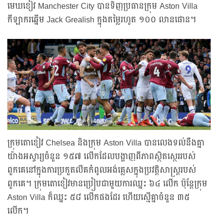
មេឃខៀវ Manchester City បានទិញប្រធានក្រុម Aston Villa
កីឡាករឆ្នើម Jack Grealish ក្នុងតម្លៃរហូត ១០០ លានផោន។
ក្រុមតោខៀវ Chelsea និងក្រុម Aston Villa បានលេងទល់នឹងគ្នា
យ៉ាងអស្ចារ្យចំនួន ១៥៧ លើកដែលបង្ហាញពីភាពស្ថិតស្ថេររបស់
ពួកគេនៅក្នុងការប្រកួតលីគកំពូលអង់គ្លេសក្នុងប្រវត្តិសាស្ត្ររបស់
ពួកគេ។ ក្រុមតោខៀវមានប្រៀបជាមួយការឈ្នះ ៦៤ លើក ប៉ុន្តែក្រុម
Aston Villa ក៏ឈ្នះ ៥៨ លើកផងដែរ ហើយស្មើគ្នាចំនួន ៣៥
លើក។