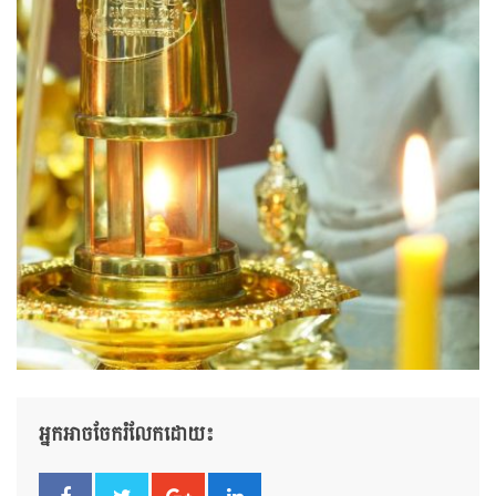
អ្នកអាចចែករំលែកដោយ៖