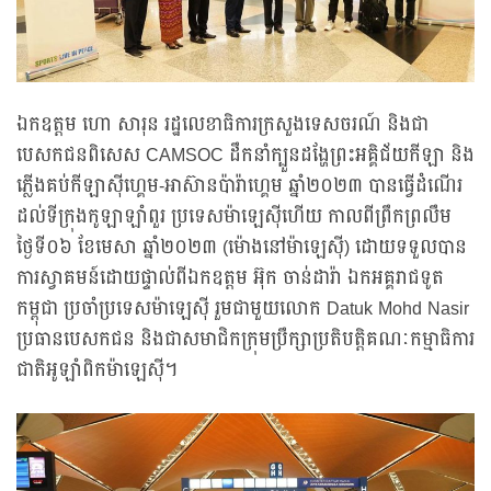
ឯកឧត្តម ហោ សារុន រដ្ឋលេខាធិការក្រសួងទេសចរណ៍ និងជា
បេសកជនពិសេស CAMSOC ដឹកនាំក្បួនដង្ហែព្រះអគ្គិជ័យកីឡា និង
ភ្លើងគប់កីឡាស៊ីហ្គេម-អាស៊ានប៉ារ៉ាហ្គេម ឆ្នាំ២០២៣ បានធ្វើដំណើរ
ដល់ទីក្រុងកូឡាឡាំពួរ ប្រទេសម៉ាឡេស៊ីហើយ កាលពីព្រឹកព្រលឹម
ថ្ងៃទី០៦ ខែមេសា ឆ្នាំ២០២៣ (ម៉ោងនៅម៉ាឡេស៊ី) ដោយទទួលបាន
ការស្វាគមន៍ដោយផ្ទាល់ពីឯកឧត្តម អ៊ុក ចាន់ដារ៉ា ឯកអគ្គរាជទូត
កម្ពុជា ប្រចាំប្រទេសម៉ាឡេស៊ី រួមជាមួយលោក Datuk Mohd Nasir
ប្រធានបេសកជន និងជាសមាជិកក្រុមប្រឹក្សាប្រតិបត្តិគណៈកម្មាធិការ
ជាតិអូឡាំពិកម៉ាឡេស៊ី។