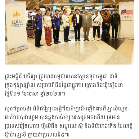
ព្រះអគ្គិជ័យកីឡា ត្រូវបានតម្កល់ទុកនៅស្ថានទូតកម្ពុជា នាទី
ក្រុងគូឡាឡាំពួរ សម្រាប់ពិធីដង្ហែជាផ្លូវការ គ្រោងនឹងធ្វើឡើងនា
ថ្ងៃទី១១ ខែមេសា ឆ្នាំ២០២៣។
សូមជម្រាបថា ពិធីដង្ហែព្រះអគ្គិជ័យកីឡានិងភ្លើងគប់កីឡាស៊ីហ្គេម-
អាស៊ាបប៉ារ៉ាហ្គេម បានឆ្លងកាត់៤ប្រទេសរួចមកហើយ រួមមាន
ប្រទេសវៀតណាម ហ្វីលីពីន ឥណ្ឌូណេស៊ី និងទីម័រខាងកើត ដែលធ្វើ
ឱ្យម៉ាឡេស៊ី ក្លាយជាប្រទេសទី៥៕