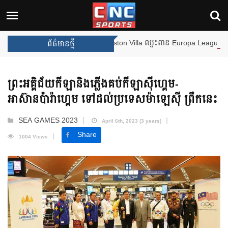
ងឈ្នះពានរង្វាន់បន្ថែមទៀត បន្ទាប់ពី Aston Villa ឈ្នះពាន Europa League
ព័ត៌មានថ្មី
ព្រះអគ្គិជ័យកីឡានិងភ្លើងគប់កីឡាស៊ីហ្គេម-
អាស៊ានប៉ារ៉ាហ្គេម ទៅដល់ប្រទេសម៉ាឡេស៊ី ព្រឹកនេះ
SEA GAMES 2023
April 6th, 2023 (3 years)
Share
1004 Views