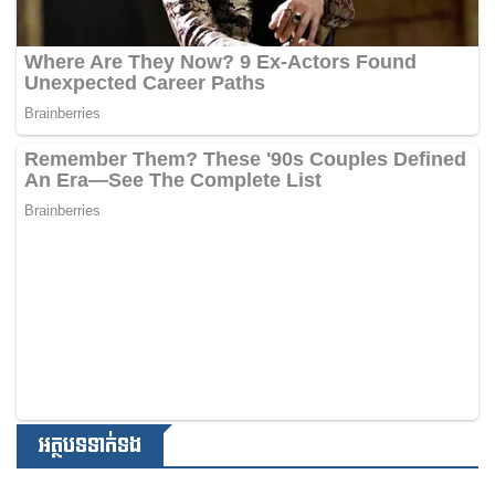
អត្ថបទទាក់ទង