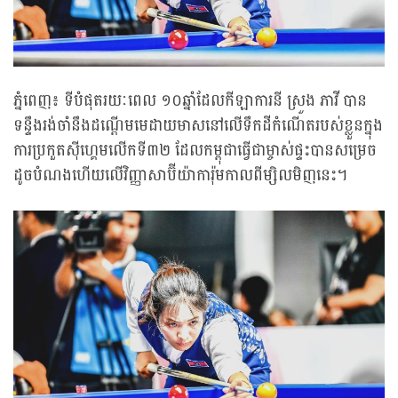
ភ្នំពេញ៖ ទីបំផុតរយៈពេល ១០ឆ្នាំដែលកីឡាការនី ស្រួង ភាវី បាន
ទន្ទឹងរង់ចាំនឹងដណ្តើមមេដាយមាសនៅលើទឹកដីកំណើតរបស់ខ្លួនក្នុង
ការប្រកួតស៊ីហ្គេមលើកទី៣២ ដែលកម្ពុជាធ្វើជាម្ចាស់ផ្ទះបានសម្រេច
ដូចបំណងហើយលើវិញ្ញាសាប៊ីយ៉ាការ៉ុមកាលពីម្សិលមិញនេះ។