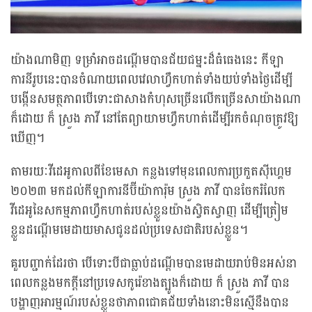
យ៉ាងណាមិញ ទម្រាំអាចដណ្តើមបានជ័យជម្នះដ៏ធំធេងនេះ កីឡា
ការនីរូបនេះបានចំណាយពេលវេលាហ្វឹកហាត់ទាំងយប់ទាំងថ្ងៃដើម្បី
បង្កើនសមត្ថភាពបើទោះជាសាងកំហុសច្រើនលើកច្រើនសាយ៉ាងណា
ក៏ដោយ ក៏ ស្រួង ភាវី នៅតែព្យាយាមហ្វឹកហាត់ដើម្បីរកចំណុចត្រូវឱ្យ
ឃើញ។
តាមរយៈវីដេអូកាលពីខែមេសា កន្លងទៅមុនពេលការប្រកួតស៊ីហ្គេម
២០២៣ មកដល់កីឡាការនីប៊ីយ៉ាការ៉ុម ស្រួង ភាវី បានចែករំលែក
វីដេអូនៃសកម្មភាពហ្វឹកហាត់របស់ខ្លួនយ៉ាងស្វិតស្វាញ ដើម្បីត្រៀម
ខ្លួនដណ្តើមមេដាយមាសជូនដល់ប្រទេសជាតិរបស់ខ្លួន។
គួរបញ្ជាក់ដែរថា បើទោះបីជាធ្លាប់ដណ្តើមបានមេដាយរាប់មិនអស់នា
ពេលកន្លងមកក្តីនៅប្រទេសកូរ៉េខាងត្បូងក៏ដោយ ក៏ ស្រួង ភាវី បាន
បង្ហាញអារម្មណ៍របស់ខ្លួនថាភាពជោគជ័យទាំងនោះមិនស្មើនឹងបាន