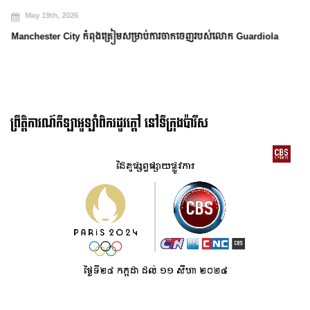
May 19th, 2026
Manchester City កំពុងត្រៀមសម្រាប់ការចាកចេញរបស់លោក Guardiola
ព្រឹត្តិការណ៍កីឡាអូឡាំពិករដូវក្ដៅ នៅទីក្រុងប៉ារីស