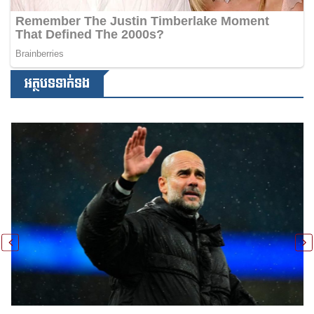
អត្ថបទទាក់ទង