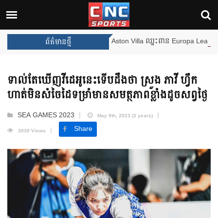
ងឈ្នះពានរង្វាន់បន្ថែមទៀត បន្ទាប់ពី Aston Villa ឈ្នះពាន Europa League
ព័ត៌មានថ្មី
ទាល់តែឃើញវីដេអូនេះទើបដឹងថា ស្រួង ភាវី ហ្វឹក
ហាត់មិនសំចៃដៃទម្រាំមានសមត្ថភាពខ្លាំងដូចសព្វថ្ងៃ
SEA GAMES 2023
May 9th, 2023 (3 years)
Share
3039 Views