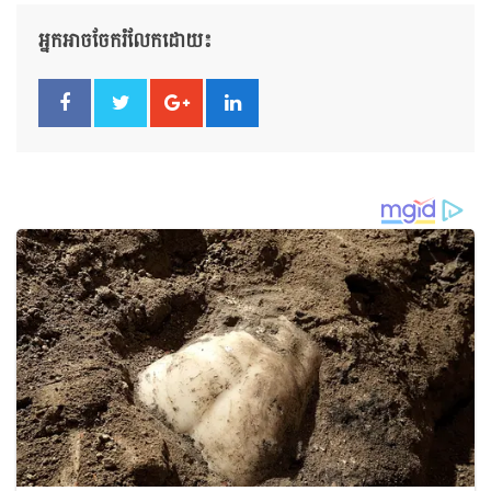
អ្នកអាចចែករំលែកដោយ៖