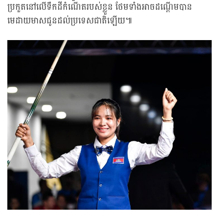
ប្រកួតនៅលើទឹកដីកំណើតរបស់ខ្លួន ថែមទាំងអាចដណ្តើមបាន
មេដាយមាសជូនដល់ប្រទេសជាតិឡើយ៕