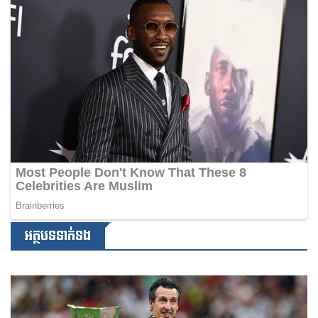
អត្ថបទទាក់ទង