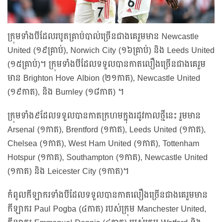
ក្រុមទាំងបីដែលរបូតគ្រាប់បាល់ច្រើនជាងគេរួមមាន Newcastle
United (១៩គ្រាប់), Norwich City (១៦គ្រាប់) និង Leeds United
(១៥គ្រាប់)។ ក្រុមទាំងបីដែលទទួលបានកាតលឿងច្រើនជាងគេរួម
មាន Brighton Hove Albion (២១កាត), Newcastle United
(១៩កាត), និង Burnley (១៨កាត) ។
ក្រុមទាំង៩ដែលទទួលបានកាតក្រហមក្នុងរដូវកាលថ្មីនេះ រួមមាន
Arsenal (១កាត), Brentford (១កាត), Leeds United (១កាត),
Chelsea (១កាត), West Ham United (១កាត), Tottenham
Hotspur (១កាត), Southampton (១កាត), Newcastle United
(១កាត) និង Leicester City (១កាត)។
កំពូលកីឡាករទាំងបីដែលទទួលបានកាតលឿងច្រើនជាងគេរួមមាន
កីឡាករ Paul Pogba (៤កាត) របស់ក្រុម Manchester United,