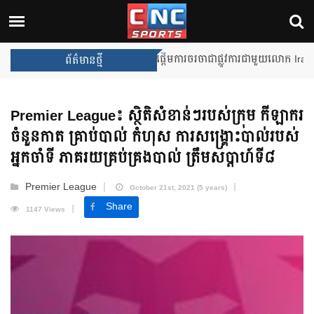
Unai Emery សន្យាថានឹងឈ្នះពានរង្
ព័ត៌មានថ្មី
Premier League៖ ស្ថិតិសំខាន់ៗរបស់ក្រុម កីឡាករ
ចំនួនកាត គ្រាប់បាល់ កំហុស ការសង្រ្គោះបាល់របស់
អ្នកចាំទី ភាគរយគ្រប់គ្រងបាល់ ត្រឹមសប្តាហ៍ទី៨
Premier League
October 21st, 2021 (5 years)
Share
1147 Views