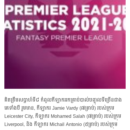
គិតត្រឹមសប្តាហ៍ទី៨ កំពូលកីឡាកររកគ្រាប់បាល់បញ្ចុលទីច្រើនជាង
គេទាំងបី រួមមាន, កីឡាករ Jamie Vardy (៧គ្រាប់) របស់ក្រុម
Leicester City, កីឡាករ Mohamed Salah (៧គ្រាប់) របស់ក្រុម
Liverpool, និង កីឡាករ Michail Antonio (៥គ្រាប់) របស់ក្រុម