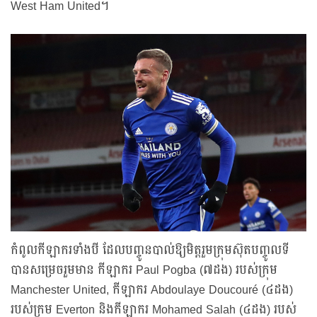
West Ham United។
កំពូលកីឡាករទាំងបី ដែលបញ្ចូនបាល់ឱ្យមិត្តរួមក្រុមស៊ុតបញ្ចូលទី
បានសម្រេចរួមមាន កីឡាករ Paul Pogba (៧ដង) របស់ក្រុម
Manchester United, កីឡាករ Abdoulaye Doucouré (៤ដង)
របស់ក្រុម Everton និងកីឡាករ Mohamed Salah (៤ដង) របស់