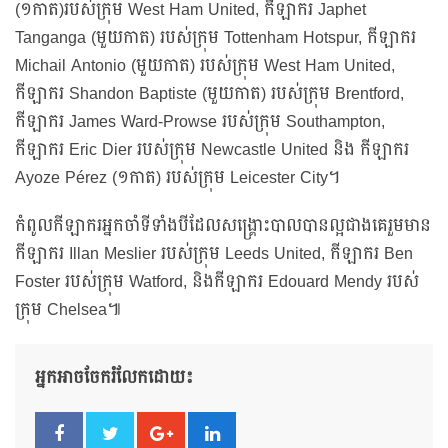
(១កាត)របស់ក្រុម West Ham United, កីឡាករ Japhet
Tanganga (មួយកាត) របស់ក្រុម Tottenham Hotspur, កីឡាករ
Michail Antonio (មួយកាត) របស់ក្រុម West Ham United,
កីឡាករ Shandon Baptiste (មួយកាត) របស់ក្រុម Brentford,
កីឡាករ James Ward-Prowse របស់ក្រុម Southampton,
កីឡាករ Eric Dier របស់ក្រុម Newcastle United និង កីឡាករ
Ayoze Pérez (១កាត) របស់ក្រុម Leicester City។
កំពូលកីឡាករអ្នកចាំទីទាំងបីដែលសង្រ្គោះបាលបានល្អជាងគេរួមមាន
កីឡាករ Illan Meslier របស់ក្រុម Leeds United, កីឡាករ Ben
Foster របស់ក្រុម Watford, និងកីឡាករ Edouard Mendy របស់
ក្រុម Chelsea៕
អ្នកអាចចែករំលែកដោយ៖