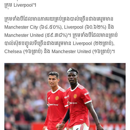
ក្រុម Liverpool។
ក្រុមទាំងបីដែលមានភាគរយគ្រប់គ្រងបាល់ច្រើនជាងគេរួមមាន
Manchester City (៦៤.៥០%), Liverpool (៦0.៦២%) និង
Manchester United (៥៩.៣៨%)។ ក្រុមទាំងបីដែលមានគ្រាប់
បាល់ស៊ុតបញ្ចូលទីច្រើនជាងគេរួមមាន Liverpool (២២គ្រាប់),
Chelsea (១៦គ្រាប់) និង Manchester United (១៦គ្រាប់)។