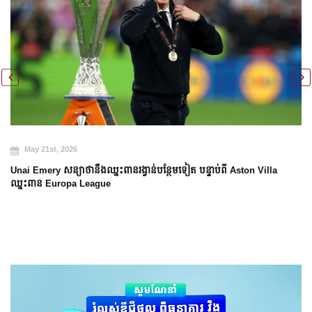
May 20t
21st, 2026
Arsenal បញ
ery សន្យាថានឹងឈ្នះពានរង្វាន់បន្ថែមទៀត បន្ទាប់ពី Aston Villa
ន Europa League