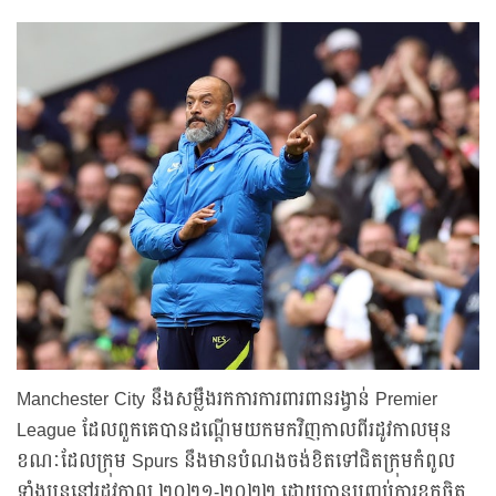
Manchester City នឹងសម្លឹងរកការការពារពានរង្វាន់ Premier
League ដែលពួកគេបានដណ្តើមយកមកវិញកាលពីរដូវកាលមុន
ខណៈដែលក្រុម Spurs នឹងមានបំណងចង់ខិតទៅជិតក្រុមកំពូល
ទាំងបួននៅរដូវកាល ២០២១-២០២២ ដោយបានបញ្ចប់ការខកចិត្ត