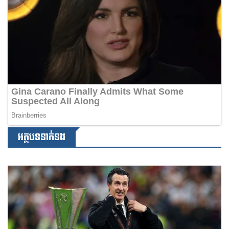
អត្ថបទទាក់ទង