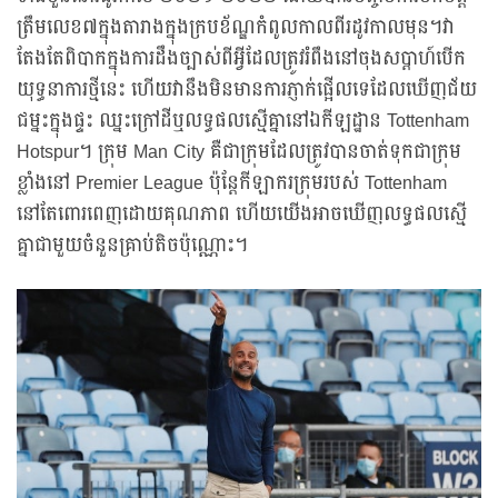
ត្រឹមលេខ៧ក្នុងតារាងក្នុងក្របខ័ណ្ឌកំពូលកាលពីរដូវកាលមុន។វា
តែងតែពិបាកក្នុងការដឹងច្បាស់ពីអ្វីដែលត្រូវរំពឹងនៅចុងសប្តាហ៍បើក
យុទ្ធនាការថ្មីនេះ ហើយវានឹងមិនមានការភ្ញាក់ផ្អើលទេដែលឃើញជ័យ
ជម្នះក្នុងផ្ទះ ឈ្នះក្រៅដីឬលទ្ធផលស្មើគ្នានៅឯកីឡដ្ឋាន Tottenham
Hotspur។ ក្រុម Man City គឺជាក្រុមដែលត្រូវបានចាត់ទុកជាក្រុម
ខ្លាំងនៅ Premier League ប៉ុន្តែកីឡាករក្រុមរបស់ Tottenham
នៅតែពោរពេញដោយគុណភាព ហើយយើងអាចឃើញលទ្ធផលស្មើ
គ្នាជាមួយចំនួនគ្រាប់តិចប៉ុណ្ណោះ។