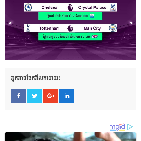
អ្នកអាចចែករំលែកដោយ៖