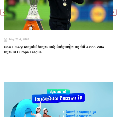
May 21st, 2026
Unai Emery សន្យាថានឹងឈ្នះពានរង្វាន់បន្ថែមទៀត បន្ទាប់ពី Aston Villa
ឈ្នះពាន Europa League