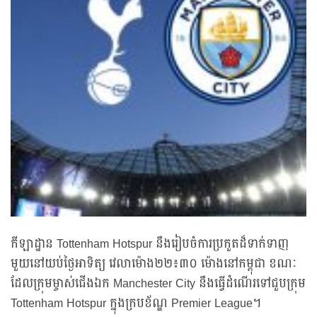
កីឡាដ្ឋាន Tottenham Hotspur នឹងរៀបចំការប្រកួតដ៏ទាក់ទាញ
មួយនៅយប់ថ្ងៃអាទិត្យ វេលាម៉ោង២២៖៣០ ម៉ោងនៅកម្ពុជា ខណៈ
ដែលក្រុមម្ចាស់ជើងឯក Manchester City នឹងធ្វើដំណើរទៅជួបក្រុម
Tottenham Hotspur ក្នុងក្របខ័ណ្ឌ Premier League។