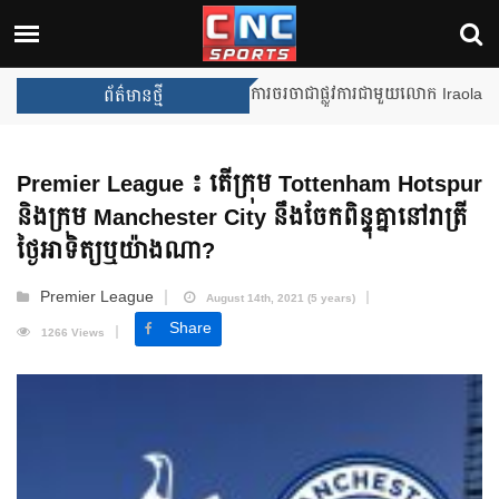
Unai Emery សន្យាថានឹងឈ្នះពានរង្
ព័ត៌មានថ្មី
Premier League ៖ តើក្រុម Tottenham Hotspur
និងក្រុម Manchester City នឹងចែកពិន្ទុគ្នានៅរាត្រី
ថ្ងៃអាទិត្យឬយ៉ាងណា?
Premier League
August 14th, 2021 (5 years)
Share
1266 Views