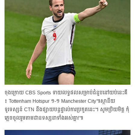
ចុងក្រោយ CBS Sports ទាយលទ្ធផលសម្រាប់ជំនួបនៅយប់នេះគឺ
៖ Tottenham Hotspur ១-១ Manchester City៕ស្ថានីយ
ទូរទស្សន៍ CTN នឹងផ្សាយបន្តផ្ទាល់ការប្រកួតនេះ។ សូមប្រិយមិត្ត កុំ
ភ្លេចចូលរួមតាមដានទស្សនាទាំងអស់គ្នា!៕