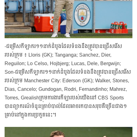
-ជម្រើសកីឡាករ១១នាក់ដំបូងដែលទំនងនឹងត្រូវបានជ្រើសរើស
របស់ក្រុម ៖ Lloris (GK); Tanganga; Sanchez, Dier,
Reguilon; Lo Celso, Hojbjerg; Lucas, Dele, Bergwijn;
Son-ជម្រើសកីឡាករ១១នាក់ដំបូងដែលទំនងនឹងត្រូវបានជ្រើសរើស
របស់ក្រុម Manchester City: Ederson (GK); Walker, Stones,
Dias, Cancelo; Gundogan, Rodri, Fernandinho; Mahrez,
Torres, Grealishក្រុមការងារកីឡារបស់យើងនៅ CBS Sports
បានព្យាករណ៍ចំនួនគ្រាប់បាល់ដែលអាចរកបានសរុបគឺច្រើនជាង១
គ្រាប់នៅក្នុងការប្រកួតនេះ។