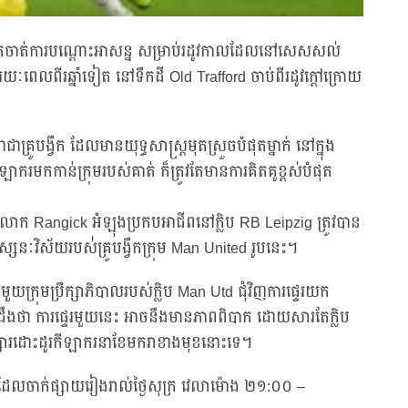
ាំងជាអ្នកចាត់ការបណ្ដោះអាសន្ន សម្រាប់រដូវកាលដែលនៅសេសសល់
ប រយៈពេលពីរឆ្នាំទៀត នៅទឹកដី Old Trafford ចាប់ពីរដូវក្តៅក្រោយ
គ្រូបង្វឹក ដែលមានយុទ្ធសាស្ត្រមុតស្រួចបំផុតម្នាក់ នៅក្នុង
កកាន់ក្រុមរបស់គាត់ ក៏ត្រូវតែមានការគិតគូខ្ពស់បំផុត
ក Rangick អំឡុងប្រកបអាជីពនៅក្លិប RB Leipzig ត្រូវបាន
សនៈវិស័យរបស់់គ្រូបង្វឹកក្រុម Man United រូបនេះ។
ក្រុមប្រឹក្សាភិបាលរបស់ក្លិប Man Utd ជុំវិញការផ្ទេរយក
ដឹងថា ការផ្ទេរមួយនេះ អាចនឹងមានភាពពិបាក ដោយសារតែក្លិប
្សារដោះដូរកីឡាករនាខែមករាខាងមុខនោះទេ។
ue ដែលចាក់ផ្សាយរៀងរាល់ថ្ងៃសុក្រ វេលាម៉ោង ២១:០០ –