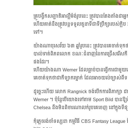
គ្រូបង្វឹកសញ្ជាតិអាល្លឺម៉ង់រូបនេះ ត្រូវបានតែងត
ហើយគាត់នឹងត្រូវបន្តទទួលតួនាទីជាទីប្រឹក្សារបស់ក្លិ
ទៅ។
យ៉ាងណាបុរសវ័យ ៦៣ ឆ្នាំរូបនេះ ត្រូវបានគេចាត់ទុកថាជា
បាល់ទាត់ពិភពលោក ខណៈជំនាញនៃការជ្រើសរើសកីឡាករម
ផងដែរ។
ហើយយ៉ាងណា Werner ដែលធ្លាប់បានធ្វើការជាមួយលោ
គេចាត់ទុកថាជាកីឡាករម្នាក់ ដែលអាចយល់ច្បាស់ពីទស្
ដូច្នេះហើយ លោក Rangnick ចង់បើកការពិភាក្សា ជាមួយ
Werner ។ ប៉ុន្តែបើយោងទៅតាម Sport Bild បានឱ្យ
Chelsea នឹងមិនពិចារណាលក់រូបគេចេញ នៅក្នុងទីផ
កុំភ្លេចរង់ចាំទស្សនា កម្មវិធី CBS Fantasy Leag