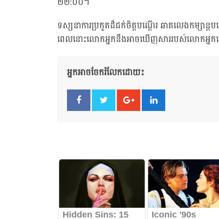
២២:០០។
ទស្សនាការប្រកួតដ៏ជក់ចិត្តបណ្តើរ ឆាតលេងកម្សាន្តបណ
ពេលនោះលោកអ្នកនឹងអាចឃើញសាររបស់លោកអ្នកនៅ
អ្នកអាចចែករំលែកដោយ៖