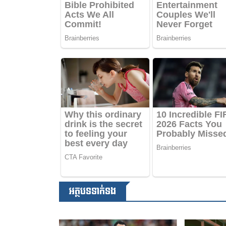
អត្ថបទទាក់ទង