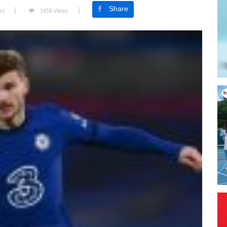
Share
s)
1656 Views