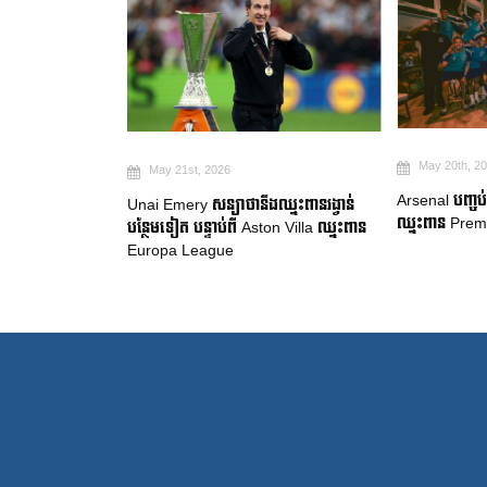
May 20th, 2026
May 19th, 2
Arsenal បញ្ចប់ការរង់ចាំ ២២ ឆ្នាំ ដើម្បី
ឈ្នះពានរង្វាន់
Manchester Ci
ឈ្នះពាន Premier League
on Villa ឈ្នះពាន
ចាកចេញរបស់