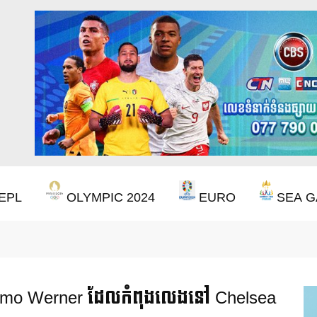
EPL
OLYMPIC 2024
EURO
SEA G
ឹងឈ្នះពានរង្វាន់បន្ថែមទៀត បន្ទាប់ពី Aston Villa ឈ្នះពាន Europa League
លើ Timo Werner ដែលកំពុងលេងនៅ Chelsea