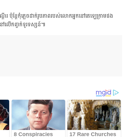
្តើរ ប៉ុន្តែកុំភ្លេចដាក់រូបភាពរបស់លោកអ្នកនៅតេឡេក្រាមផង
លើកញ្ចក់ទូរទស្សន៍៕