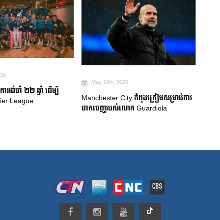
May 19th, 2026
Ma
026
ការប្រកាសក្រុមជម្រើសជាតិប្រេស៊ីល៖
Robe
ty កំពុងត្រៀមសម្រាប់ការ
Neymar សម្រេចបានក្តីសុបិន World Cup
គាំទ្រ
លោក Guardiola
លំបា