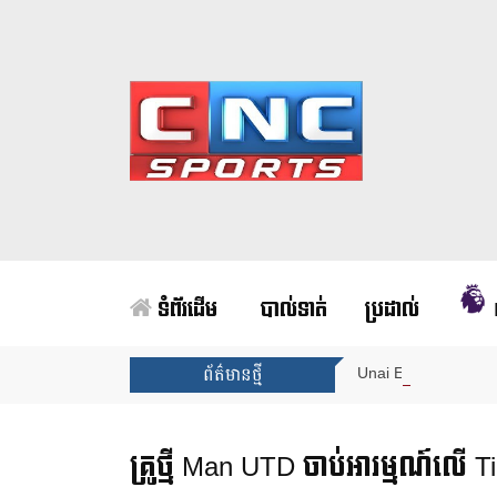
ទំព័រដើម
បាល់ទាត់
ប្រដាល់
Unai Emery សន្យាថាន
ព័ត៌មានថ្មី
គ្រូថ្មី Man UTD ចាប់អារម្មណ៍