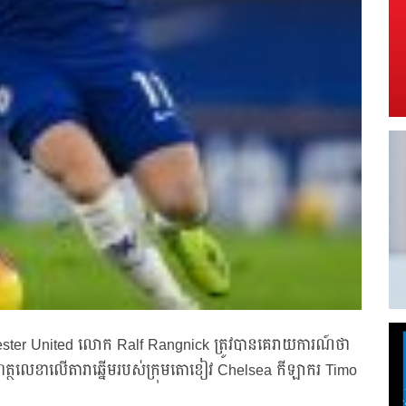
chester United លោក Ralf Rangnick ត្រូវបានគេរាយការណ៍ថា
ចុះហត្ថលេខាលើតារាឆ្នើមរបស់ក្រុមតោខៀវ Chelsea កីឡាករ Timo