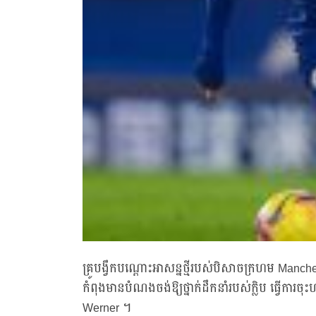
គ្រូបង្វឹកបណ្ដោះអាសន្នថ្មីរបស់បិសាចក្រហម Man
កំពុងមានបំណងចង់ឱ្យថ្នាក់ដឹកនាំរបស់ក្លិប ធ្វើការ
Werner ។