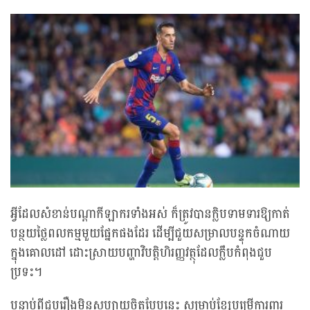
អ្វីដែលសំខាន់បណ្តាកីឡាករទាំងអស់ ក៏ត្រូវបានក្លិបទាមទារឱ្យកាត់
បន្ថយថ្លៃពលកម្មមួយផ្នែកផងដែរ ដើម្បីជួយសម្រាលបន្ទុកចំណាយ
ក្នុងគោលដៅ ដោះស្រាយបញ្ហាវិបត្តិហិរញ្ញវត្ថុដែលក្លឹបកំពុងជួប
ប្រទះ។
បន្ទាប់ពីជួបរឿងមិនសប្បាយចិត្តបែបនេះ សម្រាប់ខ្សែបម្រើការពារ