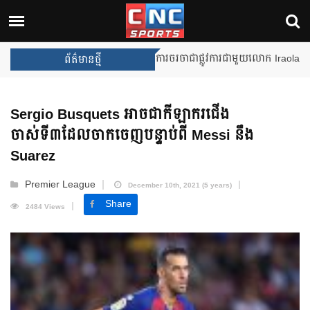
Unai Emery សន្យាថានឹងឈ្នះពានរង្
ព័ត៌មានថ្មី
Sergio Busquets អាចជាកីឡាករជើង
ចាស់ទី៣ដែលចាកចេញបន្ទាប់ពី Messi នឹង
Suarez
Premier League
December 10th, 2021 (5 years)
Share
2484 Views