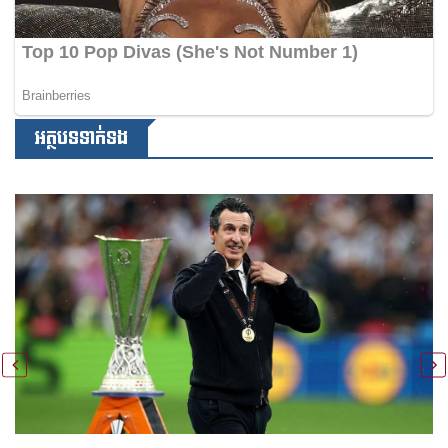
អត្ថបទទាក់ទង