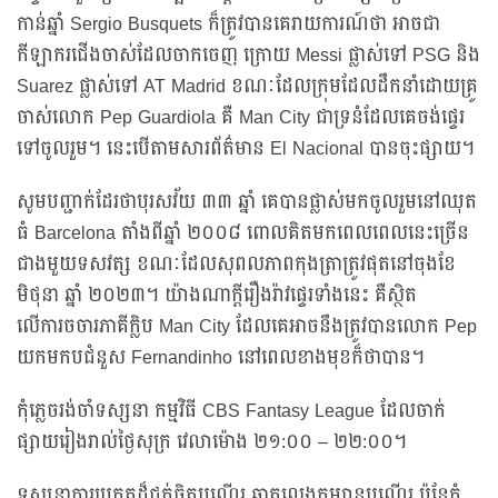
កាន់ឆ្នាំ Sergio Busquets ក៏ត្រូវបានគេរាយការណ៍ថា អាចជា
កីឡាករជើងចាស់ដែលចាកចេញ ក្រោយ Messi ផ្លាស់ទៅ PSG និង
Suarez ផ្លាស់ទៅ AT Madrid ខណៈដែលក្រុមដែលដឹកនាំដោយគ្រូ
ចាស់លោក Pep Guardiola គឺ Man City ជាទ្រនំដែលគេចង់ផ្ទេរ
ទៅចូលរួម។ នេះបើតាមសារព័ត៌មាន El Nacional បានចុះផ្សាយ។
សូមបញ្ជាក់ដែរថាបុរសវ័យ ៣៣ ឆ្នាំ គេបានផ្លាស់មកចូលរួមនៅឈុត
ធំ Barcelona តាំងពីឆ្នាំ ២០០៨ ពោលគិតមកពេលពេលនេះច្រើន
ជាងមួយទសវត្ស ខណៈដែលសុពលភាពកុងត្រាត្រូវផុតនៅចុងខែ
មិថុនា ឆ្នាំ ២០២៣។ យ៉ាងណាក្ដីរឿងរ៉ាវផ្ទេរទាំងនេះ គឺស្ថិត
លើការចចារភាគីក្លិប Man City ដែលគេអាចនឹងត្រូវបានលោក Pep
យកមកបជំនួស Fernandinho នៅពេលខាងមុខក៏ថាបាន។
កុំភ្លេចរង់ចាំទស្សនា កម្មវិធី CBS Fantasy League ដែលចាក់
ផ្សាយរៀងរាល់ថ្ងៃសុក្រ វេលាម៉ោង ២១:០០ – ២២:០០។
ទស្សនាការប្រកួតដ៏ជក់ចិត្តបណ្តើរ ឆាតលេងកម្សាន្តបណ្តើរ ប៉ុន្តែកុំ