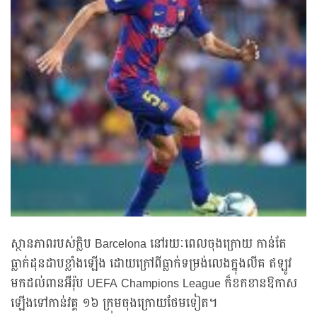
ស្ថានភាពរបស់ក្លិប Barcelona នៅរយៈពេលចុងក្រោយ កាន់តែ
ធ្លាក់ដុនដាបខ្លាំងឡើង ដោយក្រៅពីធ្លាក់ទម្រង់លេងក្នុងលីគ ឥឡូវ
មកដល់ពានអឺរ៉ុប UEFA Champions League ក៏ខកខានឱកាស
ឡើងទៅកាន់វគ្គ ១៦ ក្រុមចុងក្រោយថែមទៀត។