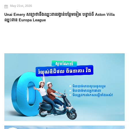
May 20th, 2026
Arsenal បញ្ចប់ការរង់ចាំ ២២ ឆ្នាំ ដើម្បីឈ្នះពាន Prem
្ទាប់ពី Aston Villa