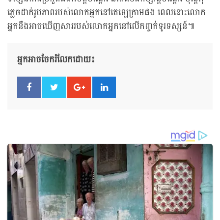
ភ្លេចដាក់រូបភាពរបស់លោកអ្នកនៅតេឡេក្រាមផង ពេលនោះលោក
អ្នកនឹងអាចឃើញសាររបស់លោកអ្នកនៅលើកញ្ចក់ទូរទស្សន៍៕
អ្នកអាចចែករំលែកដោយ៖