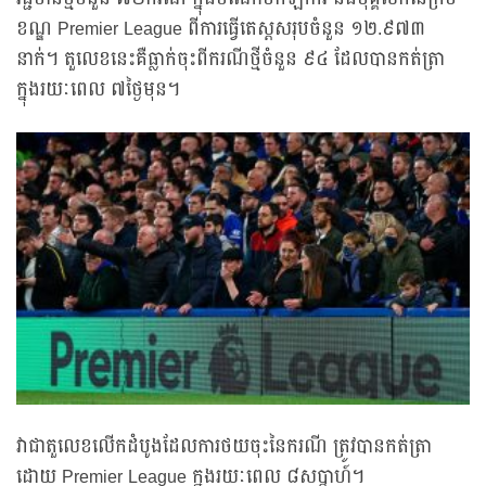
ខណ្ឌ Premier League ពីការធ្វើតេស្តសរុបចំនួន ១២.៩៧៣
នាក់។ តួលេខនេះគឺធ្លាក់ចុះពីករណីថ្មីចំនួន ៩៤ ដែលបានកត់ត្រា
ក្នុងរយៈពេល ៧ថ្ងៃមុន។
វាជាតួលេខលើកដំបូងដែលការថយចុះនៃករណី ត្រូវបានកត់ត្រា
ដោយ Premier League ក្នុងរយៈពេល ៨សប្តាហ៍។