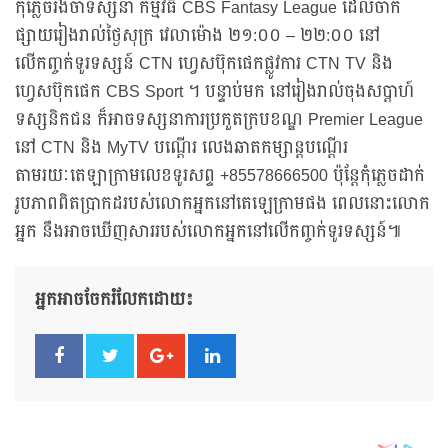
កុំភ្លេចរង់ចាំទស្សនា កម្មវិធី CBS Fantasy League ដែលចាក់
ផ្សាយរៀងរាល់ថ្ងៃសុក្រ វេលាម៉ោង ២១:០០ – ២២:០០ នៅ
លើកញ្ចក់ទូរទស្សន៍ CTN ហ្វេសប៊ុកផេកផ្លូវការ CTN TV និង
ហ្វេសប៊ុកផេក CBS Sport ។ បន្ទាប់មក នៅរៀងរាល់ចុងសប្ដាហ៍
ទស្សនិកជន ក៏អាចទស្សនាការប្រកួតក្របខណ្ឌ Premier League
នៅ CTN និង MyTV បណ្ដើរ លេងឆាតកម្សាន្តបណ្តើរ
តាមរយៈតេឡាក្រាមលេខទូរសព្ទ +85578666500 ប៉ុន្តែកុំភ្លេចដាក់
រូបភាពពិតប្រាកដរបស់លោកអ្នកនៅតេឡេក្រាមផង ពេលនោះលោក
អ្នក នឹងអាចឃើញសាររបស់លោកអ្នកនៅលើកញ្ចក់ទូរទស្សន៍៕
អ្នកអាចចែករំលែកដោយ៖