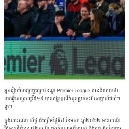
អ្នករៀបចំការប្រកួតក្របខណ្ឌ Premier League បាននិយាយថា
ការធ្វើតេស្តរកកូវីដ១៩ បានបង្ហាញពីចំនួនធ្លាក់ចុះពីរសប្ដាហ៍ជាប់ៗ
គ្នា។
ក្នុងរយៈពេល ៨ថ្ងៃ គិតត្រឹមថ្ងៃទី៩ ខែមករា ឆ្នាំ២០២២ មានករណី
វិជ្ជមានថ្មីចំនួន ៧២ករណី ក្នុងចំណោមកីឡាករ និងបុគ្គលិកនៃក្រប