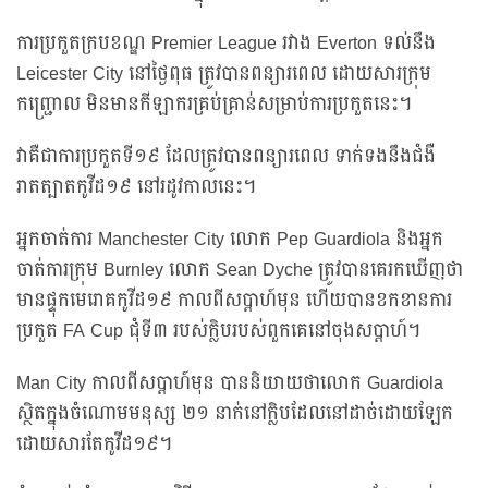
ការប្រកួតក្របខណ្ឌ Premier League រវាង Everton ទល់នឹង
Leicester City នៅថ្ងៃពុធ ត្រូវបានពន្យារពេល ដោយសារក្រុម
កញ្ជ្រោល មិនមានកីឡាករគ្រប់គ្រាន់សម្រាប់ការប្រកួតនេះ។
វាគឺជាការប្រកួតទី១៩ ដែលត្រូវបានពន្យារពេល ទាក់ទងនឹងជំងឺ
រាតត្បាតកូវីដ១៩ នៅរដូវកាលនេះ។
អ្នកចាត់ការ Manchester City លោក Pep Guardiola និងអ្នក
ចាត់ការក្រុម Burnley លោក Sean Dyche ត្រូវបានគេរកឃើញថា
មានផ្ទុកមេរោគកូវីដ១៩ កាលពីសប្តាហ៍មុន ហើយបានខកខានការ
ប្រកួត FA Cup ជុំទី៣ របស់ក្លិបរបស់ពួកគេនៅចុងសប្តាហ៍។
Man City កាលពីសប្តាហ៍មុន បាននិយាយថាលោក Guardiola
ស្ថិតក្នុងចំណោមមនុស្ស ២១ នាក់នៅក្លិបដែលនៅដាច់ដោយឡែក
ដោយសារតែកូវីដ១៩។