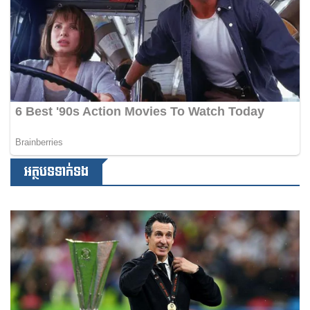
អត្ថបទទាក់ទង