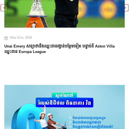
May 20th, 2026
Arsenal បញ្ចប់ការរង់ចាំ ២២ ឆ្នាំ ដើម្បីឈ្នះពាន Premier League