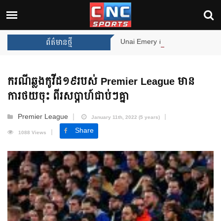
Unai Emery សន្យាថានឹងឈ្នះពានរង្វាន់បន្ថែមទៀត បន្
ព័ត៌មានថ្មី
ករណីឆ្លងកូវីដ១៩របស់ Premier League មាន
ការថយចុះ ពីរសប្តាហ៍ជាប់ៗគ្នា
Premier League
January 11th, 2022 (5 years)
Share
1088 Views