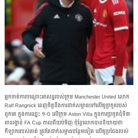
អ្នកចាត់ការបណ្ដោះអាសន្នរបស់ក្រុម Manchester United លោក
Ralf Rangnick ពេញចិត្តនឹងការដាក់សម្ពាធទៅលើគូប្រកួតរបស់
ពួកគេ ក្នុងការឈ្នះ ១-០ លើក្រុម Aston Villa ក្នុងការប្រកួតជុំទី៣
ពានរង្វាន់ FA Cup កាលពីយប់មិញ ប៉ុន្តែលោកបាននិយាយថា
កីឡាកររបស់គាត់ ត្រូវតែដាក់សម្ពាធបន្ថែមទៀត លើគូប្រជែងរបស់