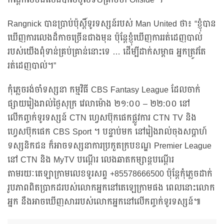
Rangnick បានប្រាប់ប៉ុស្តិ៍ទូរទស្សន៍របស់ Man United ថា៖ “ខ្ញុំបាន
ឃើញការលេងដ៏កាចច្រើនជាងមុន ប៉ុន្តែខ្ញុំឃើញការរត់ដេញបាល់
របស់យើងពុំទាន់គ្រប់គ្រាន់នោះទេ … ដើម្បីដាក់សម្ពាធ អ្នកត្រូវតែ
រត់ដេញបាល់។”
កុំភ្លេចរង់ចាំទស្សនា កម្មវិធី CBS Fantasy League ដែលចាក់
ផ្សាយរៀងរាល់ថ្ងៃសុក្រ វេលាម៉ោង ២១:០០ – ២២:០០ នៅ
លើកញ្ចក់ទូរទស្សន៍ CTN ហ្វេសប៊ុកផេកផ្លូវការ CTN TV និង
ហ្វេសប៊ុកផេក CBS Sport ។ បន្ទាប់មក នៅរៀងរាល់ចុងសប្ដាហ៍
ទស្សនិកជន ក៏អាចទស្សនាការប្រកួតក្របខណ្ឌ Premier League
នៅ CTN និង MyTV បណ្ដើរ លេងឆាតកម្សាន្តបណ្តើរ
តាមរយៈតេឡាក្រាមលេខទូរសព្ទ +85578666500 ប៉ុន្តែកុំភ្លេចដាក់
រូបភាពពិតប្រាកដរបស់លោកអ្នកនៅតេឡេក្រាមផង ពេលនោះលោក
អ្នក នឹងអាចឃើញសាររបស់លោកអ្នកនៅលើកញ្ចក់ទូរទស្សន៍៕