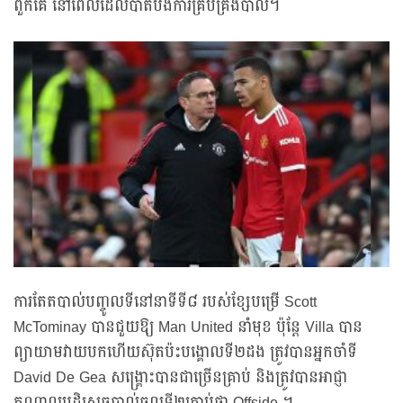
ពួកគេ នៅពេលដែលបាត់បង់ការគ្រប់គ្រងបាល់។
ការតែតបាល់បញ្ចូលទីនៅនាទីទី៨ របស់ខ្សែបម្រើ Scott
McTominay បានជួយឱ្យ Man United នាំមុខ ប៉ុន្តែ Villa បាន
ព្យាយាមវាយបកហើយស៊ុតប៉ះបង្គោលទី២ដង ត្រូវបានអ្នកចាំទី
David De Gea សង្គ្រោះបានជាច្រើនគ្រាប់ និងត្រូវបានអាជ្ញា
កណ្ដាលបដិសេធបាល់ចូលទី២គ្រាប់ថា Offside ។