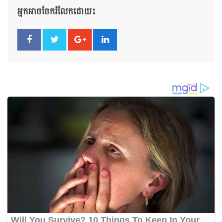
អ្នកអាចចែករំលែកដោយ៖