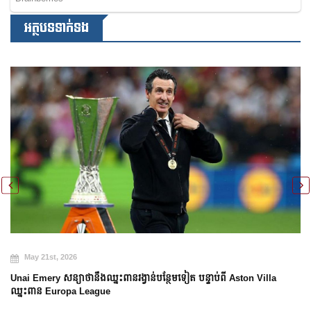
អត្ថបទទាក់ទង
May 20th, 2026
Arsenal បញ្ចប់ការរង់ចាំ ២២ ឆ្នាំ ដើម្បីឈ្នះពាន Premier League