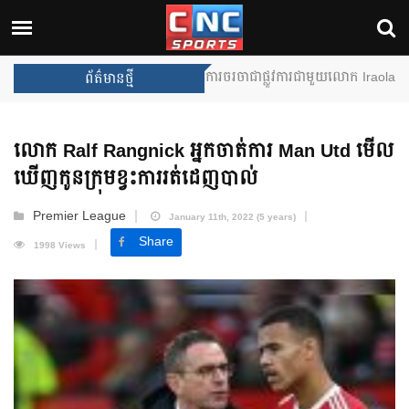
Unai Emery សន្យាថានឹងឈ្នះពានរង្វាន់
ព័ត៌មានថ្មី
លោក Ralf Rangnick អ្នកចាត់ការ Man Utd មើល
ឃើញកូនក្រុមខ្វះការរត់ដេញបាល់
Premier League
January 11th, 2022 (5 years)
Share
1998 Views