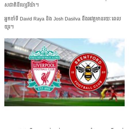
សជាតិ​នីហ្សេរីយ៉ា។
អ្នកចាំទី David Raya និង Josh Dasilva នឹងអវត្តមានរយៈពេល
យូរ។