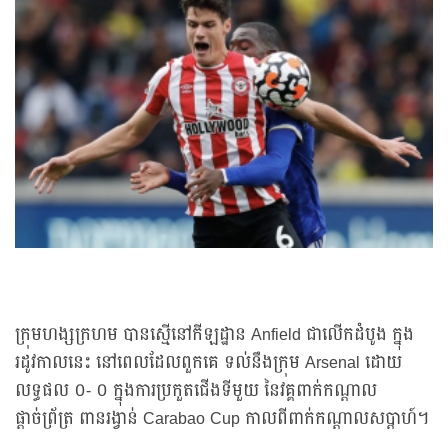
ក្រុមហង្សក្រហម បានស្មើនៅកីឡដ្ឋាន Anfield ជាលើកដំបូង ក្នុង
រដូវកាលនេះ នៅពេលដែលពួកគេ ទល់នឹងក្រុម Arsenal ដោយ
លទ្ធផល ០- ០ ក្នុងការប្រកួតជើងទីមួយ នៃវគ្គពាក់កណ្តាល
ផ្តាច់ព្រ័ត្រ ពានរង្វាន់ Carabao Cup កាលពីពាក់កណ្តាលសប្តាហ៍។