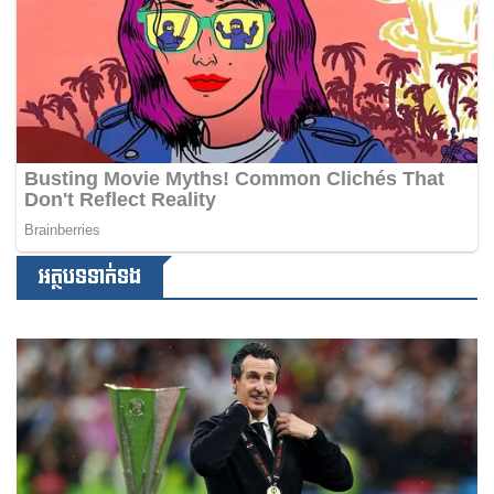
អត្ថបទទាក់ទង