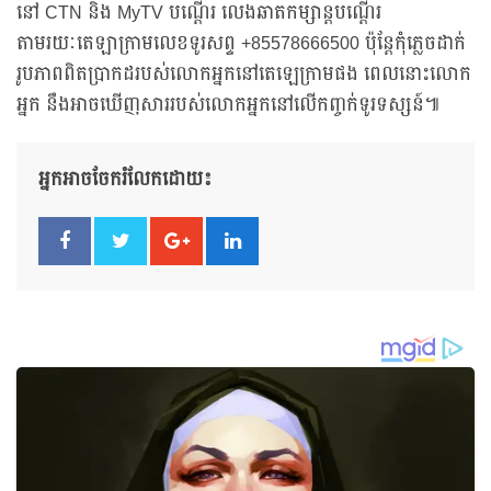
នៅ CTN និង MyTV បណ្ដើរ លេងឆាតកម្សាន្តបណ្តើរ
តាមរយៈតេឡាក្រាមលេខទូរសព្ទ +85578666500 ប៉ុន្តែកុំភ្លេចដាក់
រូបភាពពិតប្រាកដរបស់លោកអ្នកនៅតេឡេក្រាមផង ពេលនោះលោក
អ្នក នឹងអាចឃើញសាររបស់លោកអ្នកនៅលើកញ្ចក់ទូរទស្សន៍៕
អ្នកអាចចែករំលែកដោយ៖