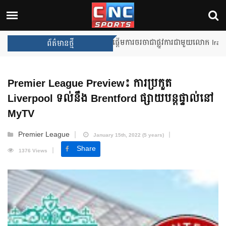
Unai Emery សន្យាថានឹងឈ្នះពានរង្
ព័ត៌មានថ្មី
Premier League Preview៖ ការប្រកួត
Liverpool ទល់នឹង Brentford ផ្សាយបន្តផ្ទាល់នៅ
MyTV
Premier League
January 15th, 2022 (5 years)
Share
1376 Views