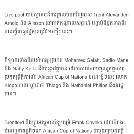
Liverpool បានស្វាគមន៍ការត្រលប់មកវិញរបស់ Trent Alexander-
Arnold និង Alisson នៅពាក់កណ្តាលសប្តាហ៍ បន្ទាប់ពីអ្នកទាំងពីរ
បានធ្វើតេស្តវិជ្ជមានកូវីដ១៩ថ្មីៗនេះ។
កីឡាករទាំងបីរបស់ហង្សក្រហម Mohamed Salah, Sadio Mane
និង Naby Keita នឹងបន្តអវត្តមាន ដោយសារតែការចូលរួមក្នុងការ
ប្រកួតព្រឹត្តិការណ៍ African Cup of Nations ខណៈថ្មីៗនេះ លោក
Klopp បានបញ្ជាក់ថា Thiago និង Nathaniel Philips នឹងអវត្ត
មាន។
Brentford នឹង​ត្រូវ​អវត្តមានខ្សែបម្រើ Frank Onyeka ដែល​កំពុង​
បំពេញ​កាតព្វកិច្ច​នៅ African Cup of Nations ជាមួយក្រុមជម្រើ