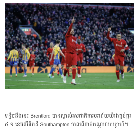
ទន្ទឹមនឹងនេះ Brentford បានស្គាល់រសជាតិការបរាជ័យយ៉ាងធ្ងន់ធ្ងរ
៤-១ នៅលើទឹកដី Southampton កាលពីពាក់កណ្តាលសប្តាហ៍។