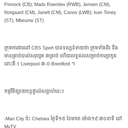
Pinnock (CB); Mads Roerslev (RWB), Jensen (CM),
Norgaard (CM), Janelt (CM), Canos (LWB); Ivan Toney
(ST), Mbeumo (ST)
ក្រុមការងារនៅ CBS Sport បានទស្សន៍ទាយថា ក្រុមទាំងពីរ នឹង
មានគ្រាប់បាល់សរុបរួម ៣គ្រាប់ ហើយលទ្ធផលសម្រាប់ការប្រកួត
នោះគឺ ៖ Liverpool ៣-០ Brentford ។
កម្មវិធីផ្សាយបន្តផ្ទាល់សប្ដាហ៍នេះ៖
-Man City ប៉ះ Chelsea ថ្ងៃទី១៥ ខែមករា ម៉ោង១៩:៣០នាទី នៅ
MyTV