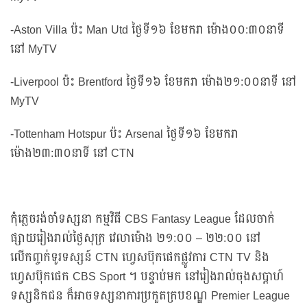
-Aston Villa ប៉ះ Man Utd ថ្ងៃទី១៦ ខែមករា ម៉ោង០០:៣០នាទី
នៅ MyTV
-Liverpool ប៉ះ Brentford ថ្ងៃទី១៦ ខែមករា ម៉ោង២១:០០នាទី នៅ
MyTV
-Tottenham Hotspur ប៉ះ Arsenal ថ្ងៃទី១៦ ខែមករា
ម៉ោង២៣:៣០នាទី នៅ CTN
កុំភ្លេចរង់ចាំទស្សនា កម្មវិធី CBS Fantasy League ដែលចាក់
ផ្សាយរៀងរាល់ថ្ងៃសុក្រ វេលាម៉ោង ២១:០០ – ២២:០០ នៅ
លើកញ្ចក់ទូរទស្សន៍ CTN ហ្វេសប៊ុកផេកផ្លូវការ CTN TV និង
ហ្វេសប៊ុកផេក CBS Sport ។ បន្ទាប់មក នៅរៀងរាល់ចុងសប្ដាហ៍
ទស្សនិកជន ក៏អាចទស្សនាការប្រកួតក្របខណ្ឌ Premier League