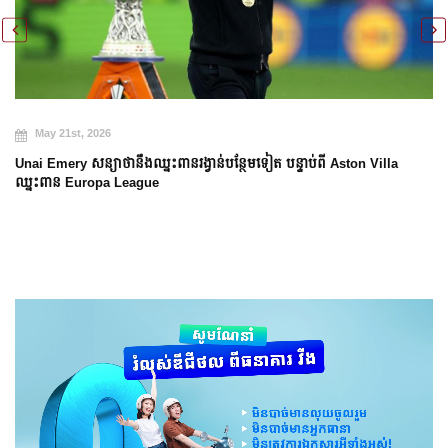
May 21st, 2026
Unai Emery សន្យាថានឹងឈ្នះពានរង្វាន់បន្ថែមទៀត បន្ទាប់ពី Aston Villa
ឈ្នះពាន Europa League