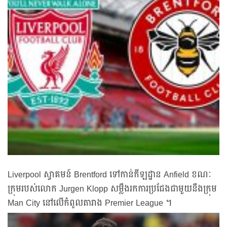
Liverpool ស្វាគមន៍ Brentford ទៅកាន់កីឡដ្ឋាន Anfield ខណៈ
ក្រុមរបស់លោក Jurgen Klopp សម្លឹងរកការប្រជែងជាមួយនឹងក្រុម
Man City នៅលើកំពូលតារាង Premier League ។