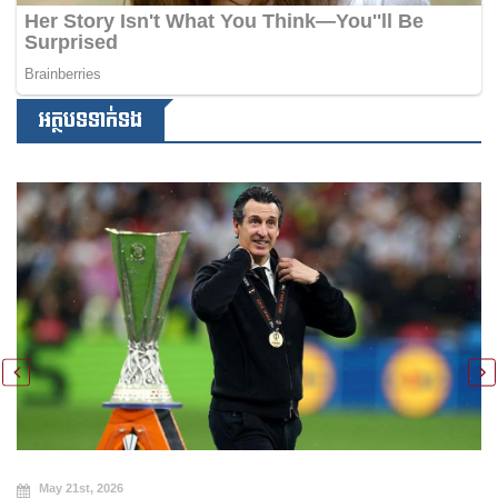
អត្ថបទទាក់ទង
May 20th, 2026