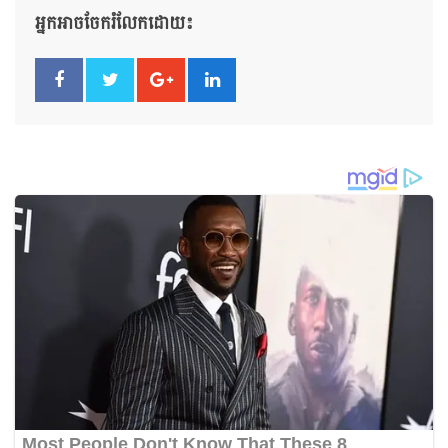
អ្នកអាចចែករំលែកដោយ៖