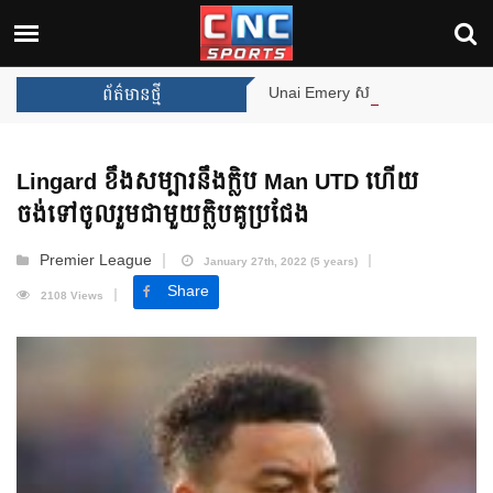
Unai Emery សន្យាថានឹងឈ្នះពានរង្វាន់បន
ព័ត៌មានថ្មី
Lingard ខឹងសម្បារនឹងក្លិប Man UTD ហើយ
ចង់ទៅចូលរួមជាមួយក្លិបគូប្រជែង
Premier League
January 27th, 2022 (5 years)
Share
2108 Views