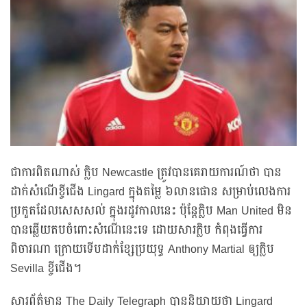
ជាការពិតណាស់ ក្លិប Newcastle ត្រូវបានគេរាយការណ៍ថា បាន
ដាក់សំណើខ្ចីជើង Lingard ក្នុងតម្លៃ ៦លានផោន សម្រាប់លេងការ
ប្រកួតដែលសេសសល់ ក្នុងរដូវកាលនេះ ប៉ុន្ដែក្លិប Man United មិន
បានឆ្លើយតបចំពោះសំណើនេះទេ ដោយសារក្លិប កំពុងធ្វើការ
ពិចារណា ក្រោយទើបដាក់់ខ្សែប្រយុទ្ធ Anthony Martial ឲ្យក្លិប
Sevilla ខ្ចីជើង។
សារព័ត៌មាន The Daily Telegraph បាននិយាយថា Lingard