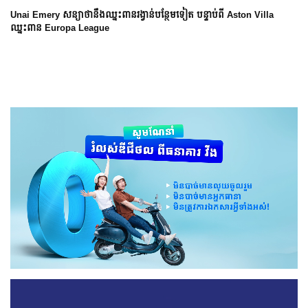
Arsenal បញ្ចប់ការរង់ចាំ ២២ ឆ្នាំ ដើម្បីឈ្នះពាន Premier League