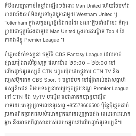
គឺខឹងសម្បារកាន់តែខ្លាំងឡើងៗចំពោះ Man United ហើយថែមទាំង
បានរារាំងគាត់មិនឲ្យទៅចូលរួមជាមួយ Westham United ឬ
Tottenham ក្នុងលក្ខខណ្ឌខ្ចីជើងផងដែរ ខណៈក្លិបទាំងពីនេះ កំពុង
ក្លាយជាគូប្រជែងជាមួយ Man United ក្នុងការដណ្ដើម Top 4 នៃ
តារាងពិន្ទុ Premier League ។
កុំភ្លេចរង់ចាំទស្សនា កម្មវិធី CBS Fantasy League ដែលចាក់
ផ្សាយរៀងរាល់ថ្ងៃសុក្រ វេលាម៉ោង ២១:០០ – ២២:០០ នៅ
លើកញ្ចក់ទូរទស្សន៍ CTN ហ្វេសប៊ុកផេកផ្លូវការ CTN TV និង
ហ្វេសប៊ុកផេក CBS Sport ។ បន្ទាប់មក នៅរៀងរាល់ចុងសប្ដាហ៍
ទស្សនិកជន ក៏អាចទស្សនាការប្រកួតក្របខណ្ឌ Premier League
នៅ CTN និង MyTV បណ្ដើរ លេងឆាតកម្សាន្តបណ្តើរ
តាមរយៈតេឡាក្រាមលេខទូរសព្ទ +85578666500 ប៉ុន្តែកុំភ្លេចដាក់
រូបភាពពិតប្រាកដរបស់លោកអ្នកនៅតេឡេក្រាមផង ពេលនោះលោក
អ្នក នឹងអាចឃើញសាររបស់លោកអ្នកនៅលើកញ្ចក់ទូរទស្សន៍៕