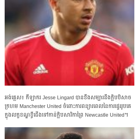
អង់គ្លេស៖ កីឡាករ Jesse Lingard បានខឹងសម្បារនឹងក្លិបបិសាច
ក្រហម Manchester United ចំពោះការពន្យារពេលនៃការផ្ទេររូបគេ
ក្នុងលក្ខខណ្ឌខ្ចីជើងទៅកាន់ក្លិបសារិកាព្រៃ Newcastle United។