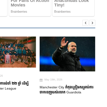
026
Ma
May 19th, 2026
ាររង់ចាំ ២២ ឆ្នាំ ដើម្បី
ការប្
Manchester City កំពុងត្រៀមសម្រាប់ការ
ier League
Neyma
ចាកចេញរបស់លោក Guardiola