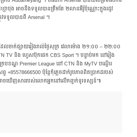
 សម្រាប់ Aubameyang ។ ចំណែក Arsenal បានយល់ព្រមលើការ
ិហ្គាបុង អាចនឹងទទួលបានត្រឹមតែ ២លានអឺរ៉ូប៉ុណ្ណោះក្នុងរដូវ
រូវទទួលបានពី Arsenal ។
gue ដែលចាក់ផ្សាយរៀងរាល់ថ្ងៃសុក្រ វេលាម៉ោង ២១:០០ – ២២:០០
CTN TV និង ហ្វេសប៊ុកផេក CBS Sport ។ បន្ទាប់មក នៅរៀង
ួតក្របខណ្ឌ Premier League នៅ CTN និង MyTV បណ្ដើរ
 +85578666500 ប៉ុន្តែកុំភ្លេចដាក់រូបភាពពិតប្រាកដរបស់
ាចឃើញសាររបស់លោកអ្នកនៅលើកញ្ចក់ទូរទស្សន៍៕