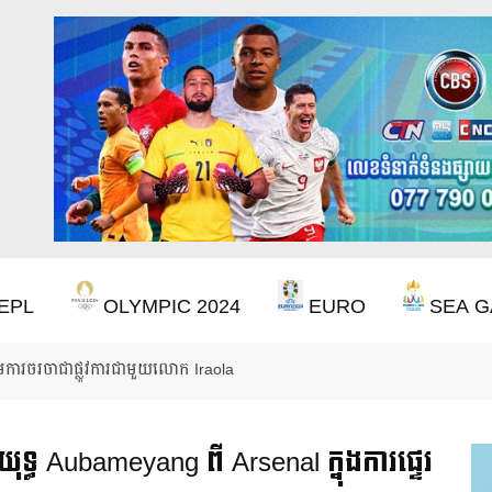
EPL
OLYMPIC 2024
EURO
SEA G
ឹងឈ្នះពានរង្វាន់បន្ថែមទៀត បន្ទាប់ពី Aston Villa ឈ្នះពាន Europa League
ទ្ធ Aubameyang ពី Arsenal ក្នុងការផ្ទេរ