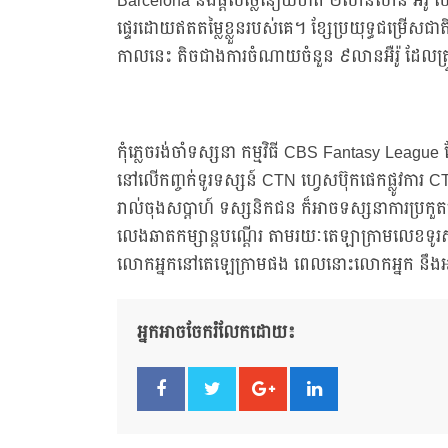
Barcelona នឹងផ្ដល់ថ្លៃនឿយហត់ ២លានលាន អឺរ៉ូ
ផ្ទេរដោយឥតតម្លៃខ្លួនរបស់គេ។ ខ្សែប្រយុទ្ធជម្រើសជាត
កាលនេះ តិចជាងការចំណាយចំនួន ៩លានអឺរ៉ូ ដែលត្
កុំភ្លេចរង់ចាំទស្សនា កម្មវិធី CBS Fantasy Lea
នៅលើកញ្ចក់ទូរទស្សន៍ CTN ហ្វេសប៊ុកផេកផ្លូវការ 
រាល់ចុងសប្ដាហ៍ ទស្សនិកជន ក៏អាចទស្សនាការប្រក
លេងឆាតកម្សាន្តបណ្តើរ តាមរយៈតេឡាក្រាមលេខទូរសព្ទ
លោកអ្នកនៅតេឡេក្រាមផង ពេលនោះលោកអ្នក នឹងអ
អ្នកអាចចែករំលែកដោយ៖