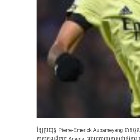
ខ្សែប្រយុទ្ធ Pierre-Emerick Aubameyang បានចូលរួ
ចាកចេញពីក្រុម Arsenal ដោយការប្រកាសជាផ្លូវការ ត្រ