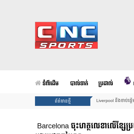
ទំព័រដើម
បាល់ទាត់
ប្រដាល់
Unai Emery សន្យាថាន
ព័ត៌មានថ្មី
Barcelona ចុះហត្ថលេខាលើខ្សែប្រយុ