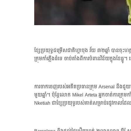
ខ្សែប្រយុទ្ធជម្រើសជាតិហ្គាបុង វ័យ ៣២ឆ្នាំ បានច
ក្រុមកាំភ្លើងធំទេ ចាប់តាំងពីការបំពានវិន័យក្នុងខែធ្
ការចាកចេញរបស់អតីតប្រធានក្រុម Arsenal នឹងជួយ
មួយឆ្នាំ។ ប៉ុន្តែលោក Mikel Arteta អ្នកចាត់ការក្រ
Nketiah ជាខ្សែប្រយុទ្ធរបស់គាត់សម្រាប់រដូវកាល