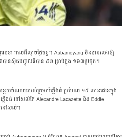
ុះហត្ថលេខា កាលពីល្ងាចថ្ងៃចន្ទ។ Aubameyang មិនបានលេងឱ្យ
នូ។ គេបានស៊ុតបញ្ចូលទីបាន ៩២ គ្រាប់ក្នុង ១៦៣ប្រកួត។
បន្ថយចំណាយរបស់ក្រុមកាំភ្លើងធំ ប្រហែល ១៥ លានផោនក្នុង
ុមកាំភ្លើងធំ នៅសល់តែ Alexandre Lacazette និង Eddie
ដែលនៅសល់។