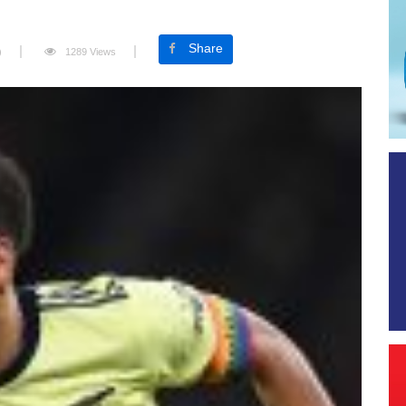
Share
)
1289 Views