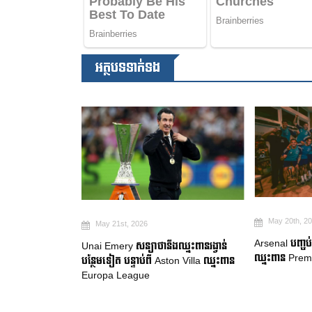
អត្ថបទទាក់ទង
May 20th, 2
May 21st, 2026
Arsenal បញ្ចប់ក
Unai Emery សន្យាថានឹងឈ្នះពានរង្វាន់
ារចរចាជាផ្លូវការ
ឈ្នះពាន Prem
បន្ថែមទៀត បន្ទាប់ពី Aston Villa ឈ្នះពាន
Europa League