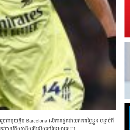
មជាមួយក្លិប Barcelona លើការផ្ទេរដោយឥតតម្លៃខ្លួន បន្ទាប់ពី
ូវបានរំពឹងថានឹងធ្វើឡើងនៅថ្ងៃអង្គារនេះ។