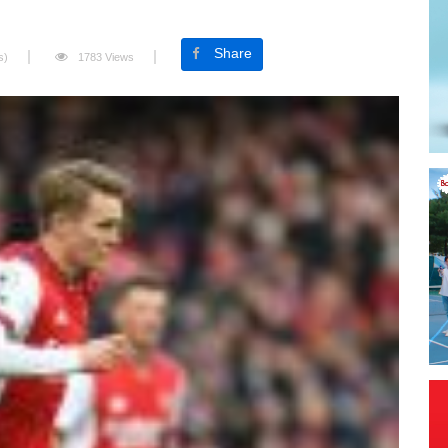
Share
s)
1783 Views