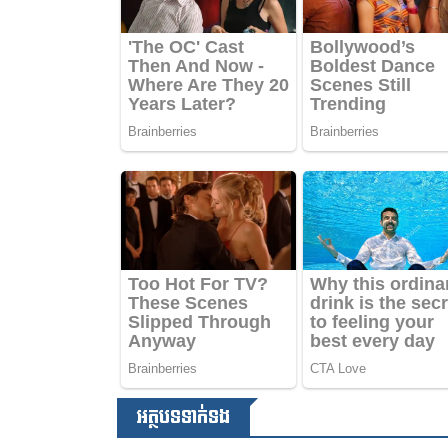
អត្ថបទទាក់ទង