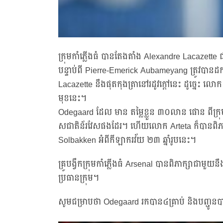
ក្រុមកាំភ្លើងធំ បានតែងតាំង Alexandre Lacazette
បន្ទាប់ពី Pierre-Emerick Aubameyang ត្រូវបា
Lacazette នឹងផុតកុងត្រានៅរដូវក្ដៅនេះ ដូច្នេះ លោក 
មុខនេះ។
Odegaard ដែល មាន តម្លៃខ្លួន ៣០លាន ផោន ពីក្រុម R
សជាតិន័រវែសផងដែរ។ ហើយលោក Arteta ក៏បានពិភាក្ស
Solbakken អំពីកីឡាករវ័យ ២៣ ឆ្នាំរូបនេះ។
គ្រូបង្វឹកក្រុមកាំភ្លើងធំ Arsenal បានពិភាក្សាជាមួ
ប្រធានក្រុម។
សូមជម្រាបថា Odegaard រកបាន៤គ្រាប់ និងបញ្ជូនបា