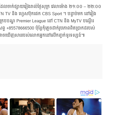
gue ដែលចាក់ផ្សាយរៀងរាល់ថ្ងៃសុក្រ វេលាម៉ោង ២១:០០ – ២២:០០
CTN TV និង ហ្វេសប៊ុកផេក CBS Sport ។ បន្ទាប់មក នៅរៀង
ួតក្របខណ្ឌ Premier League នៅ CTN និង MyTV បណ្ដើរ
 +85578666500 ប៉ុន្តែកុំភ្លេចដាក់រូបភាពពិតប្រាកដរបស់
ាចឃើញសាររបស់លោកអ្នកនៅលើកញ្ចក់ទូរទស្សន៍៕