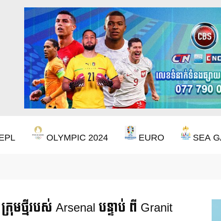
EPL
OLYMPIC 2024
EURO
SEA G
ឹងឈ្នះពានរង្វាន់បន្ថែមទៀត បន្ទាប់ពី Aston Villa ឈ្នះពាន Europa League
ក្រុមថ្មីរបស់ Arsenal បន្ទាប់ ពី Granit