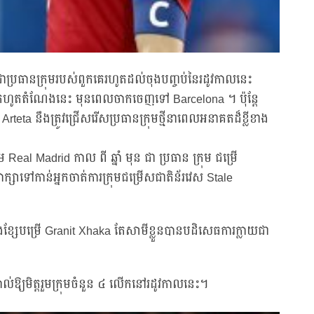
 ជាប្រធានក្រុមរបស់ពួកគេរហូតដល់ចុងបញ្ចប់នៃរដូវកាលនេះ
នដកហូតតំណែងនេះ មុនពេលចាកចេញទៅ Barcelona ។ ប៉ុន្តែ
Arteta នឹងត្រូវជ្រើសរើសប្រធានក្រុមថ្មីនាពេលអនាគតដ៏ខ្លីខាង
eal Madrid កាល ពី ឆ្នាំ មុន ជា ប្រធាន ក្រុម ជម្រើ
ាទៅកាន់អ្នកចាត់ការក្រុមជម្រើសជាតិន័រវេស Stale
យនឹងខ្សែបម្រើ Granit Xhaka តែសាមីខ្លួនបានបដិសេធការក្លាយជា
ល់ឱ្យមិត្តរួមក្រុមចំនួន ៤ លើកនៅរដូវកាលនេះ។