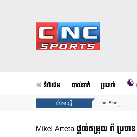
ទំព័រដើម
បាល់ទាត់
ប្រដាល់
Unai Emery សន្យាថាន
ព័ត៌មានថ្មី
Mikel Arteta ផ្ដល់តម្រុយ ពី ប្រធាន 