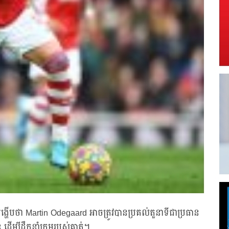
ង្ហើបថា Martin Odegaard អាចត្រូវបានប្រគល់តួនាទីជាប្រធាន
ដើម្បីដឹកនាំក្រុមរបស់គាត់។