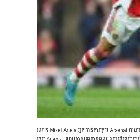
លោក Mikel Arteta អ្នកចាត់ការក្រុម Arsenal បានប
ក្រុម Arsenal ដោយសារគេមានគុណសម្បត្តិគ្រប់គ្រាន់ 