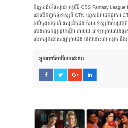
កុំភ្លេចរង់ចាំទស្សនា កម្មវិធី CBS Fantasy Lea
នៅលើកញ្ចក់ទូរទស្សន៍ CTN ហ្វេសប៊ុកផេកផ្លូវការ 
រាល់ចុងសប្ដាហ៍ ទស្សនិកជន ក៏អាចទស្សនាការប្រក
លេងឆាតកម្សាន្តបណ្តើរ តាមរយៈតេឡាក្រាមលេខទូរសព្ទ
លោកអ្នកនៅតេឡេក្រាមផង ពេលនោះលោកអ្នក នឹងអ
អ្នកអាចចែករំលែកដោយ៖