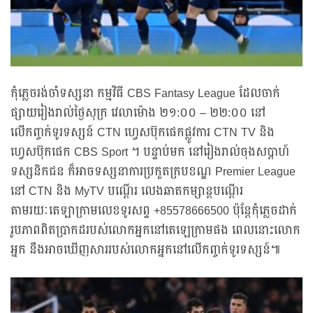
កុំភ្លេចរង់ចាំទស្សនា កម្មវិធី CBS Fantasy League ដែលចាក់
ផ្សាយរៀងរាល់ថ្ងៃសុក្រ វេលាម៉ោង ២១:០០ – ២២:០០ នៅ
លើកញ្ចក់ទូរទស្សន៍ CTN ហ្វេសប៊ុកផេកផ្លូវការ CTN TV និង
ហ្វេសប៊ុកផេក CBS Sport ។ បន្ទាប់មក នៅរៀងរាល់ចុងសប្ដាហ៍
ទស្សនិកជន ក៏អាចទស្សនាការប្រកួតក្របខណ្ឌ Premier League
នៅ CTN និង MyTV បណ្ដើរ លេងឆាតកម្សាន្តបណ្តើរ
តាមរយៈតេឡាក្រាមលេខទូរសព្ទ +85578666500 ប៉ុន្តែកុំភ្លេចដាក់
រូបភាពពិតប្រាកដរបស់លោកអ្នកនៅតេឡេក្រាមផង ពេលនោះលោក
អ្នក នឹងអាចឃើញសាររបស់លោកអ្នកនៅលើកញ្ចក់ទូរទស្សន៍៕