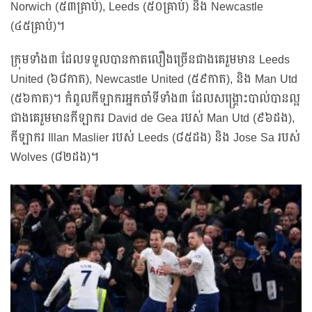
Norwich (៥៣គ្រាប់), Leeds (៥០គ្រាប់) និង Newcastle
(៤៥គ្រាប់)។
ក្រុមទាំង៣ ដែលទទួលបានកាតលឿងច្រើនជាងគេរួមមាន Leeds
United (៦៨កាត), Newcastle United (៥៩កាត), និង Man Utd
(៥៦កាត)។ កំពូលកីឡាករអ្នកចាំទីទាំង៣ ដែលសង្រ្គោះបាល់បានល្អ
ជាងគេរួមមានកីឡាករ David de Gea របស់ Man Utd (៩៦ដង),
កីឡាករ Illan Maslier របស់ Leeds (៨៥ដង) និង Jose Sa របស់
Wolves (៨២ដង)។