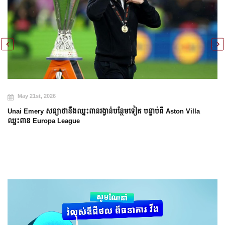
May 20th, 2026
Arsenal បញ្ចប់ការរង់ចាំ ២២ ឆ្នាំ ដើម្បីឈ្នះពាន Premier League
a