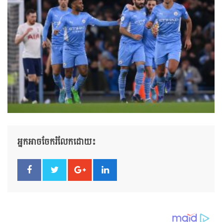
អ្នកអាចចែករំលែកដោយ៖