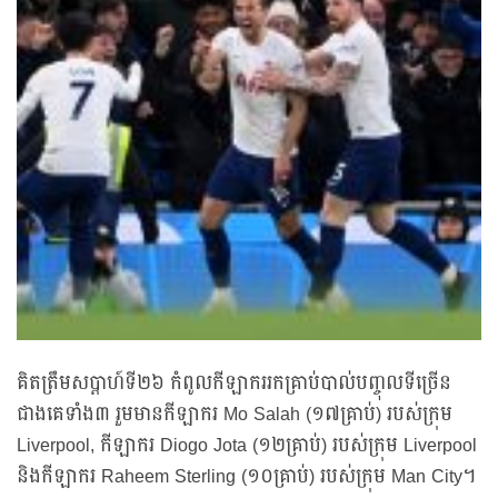
គិតត្រឹមសប្តាហ៍ទី២៦ កំពូលកីឡាកររកគ្រាប់បាល់បញ្ចុលទីច្រើន
ជាងគេទាំង៣ រួមមានកីឡាករ Mo Salah (១៧គ្រាប់) របស់ក្រុម
Liverpool, កីឡាករ Diogo Jota (១២គ្រាប់) របស់ក្រុម Liverpool
និងកីឡាករ Raheem Sterling (១០គ្រាប់) របស់ក្រុម Man City។