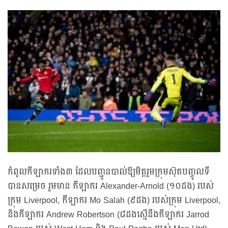
កំពូលកីឡាករទាំង៣ ដែលបញ្ជូនបាល់ឱ្យមិត្តរួមក្រុមស៊ុតបញ្ចូលទី
បានសម្រេច រួមមាន កីឡាករ Alexander-Arnold (១០ដង) របស់
ក្រុម Liverpool, កីឡាករ Mo Salah (៩ដង) របស់ក្រុម Liverpool,
និងកីឡាករ Andrew Robertson (៨ដងស្មើនឹងកីឡាករ Jarrod