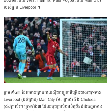
Bowen របស់ West Ham និង Paul Pogba របស់ Man Utd)
របស់ក្រុម Liverpool ។
ក្រុមទាំង៣ ដែលមានគ្រាប់បាល់ស៊ុតបញ្ចូលទីច្រើនជាងគេរួមមាន
Liverpool (៦៤គ្រាប់) Man City (៦៣គ្រាប់) និង Chelsea
(៤៩គ្រាប់)។ ក្រុមទាំង៣ ដែលរបូតគ្រាប់បាល់ច្រើនជាងគេរួមមាន