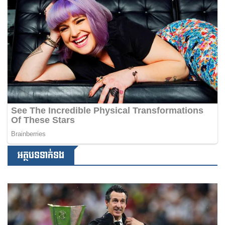
អត្ថបទទាក់ទង