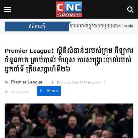
Unai Emery សន្យាថានឹងឈ្នះពានរង្
ព័ត៌មានថ្មី
Premier League៖ ស្ថិតិសំខាន់ៗរបស់ក្រុម កីឡាករ
ចំនួនកាត គ្រាប់បាល់ កំហុស ការសង្រ្គោះបាល់របស់
អ្នកចាំទី ត្រឹមសប្តាហ៍ទី២៦
Premier League
February 21st, 2022 (4 years)
Share
1192 Views