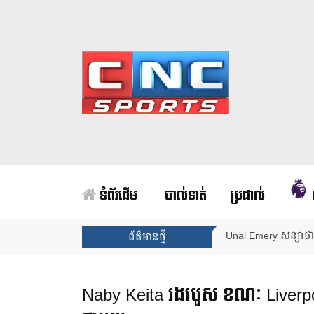
ទំព័រដើម
បាល់ទាត់
ប្រដាល់
Unai Emery សន្យាថាន
ព័ត៌មានថ្មី
Naby Keita រងរបួស ខណៈ Liverpool