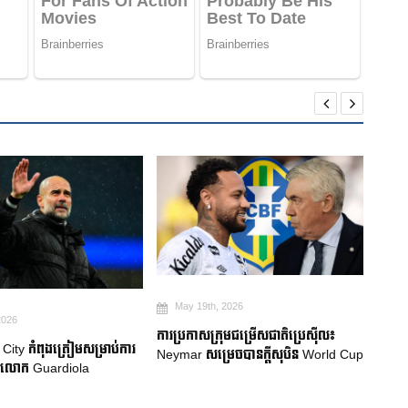
May 19th, 2026
Ma
026
ការប្រកាសក្រុមជម្រើសជាតិប្រេស៊ីល៖
Robe
ty កំពុងត្រៀមសម្រាប់ការ
Neymar សម្រេចបានក្តីសុបិន World Cup
គាំទ្រ
លោក Guardiola
លំបា