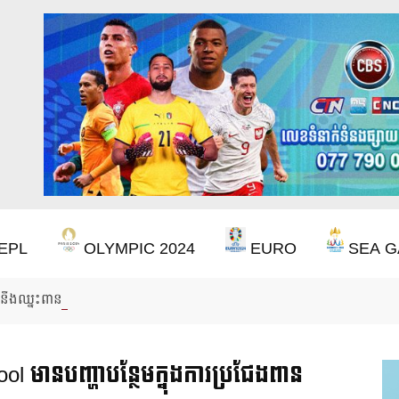
EPL
OLYMPIC 2024
EURO
SEA G
ឹងឈ្នះពានរង្វាន់បន្ថែមទៀត បន្ទាប់ពី Aston Villa ឈ្នះពាន Europa League
 មានបញ្ហាបន្ថែមក្នុងការប្រជែងពាន