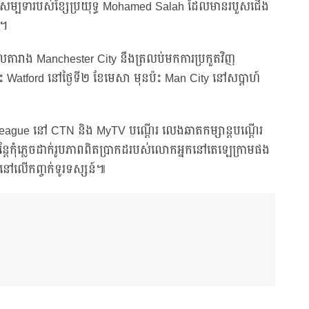
កាយសម្បទារបស់ខ្សែប្រយុទ្ធ Mohamed Salah ដែលមានរបួសជើង
ះ។
ពូលតារាង Manchester City នឹងត្រលប់មកការប្រកួតវិញ
់ផ្ទះ Watford នៅថ្ងៃទី២ ខែមេសា មុនប៉ះ Man City នៅសប្ដាហ៍
er League នៅ CTN និង MyTV បណ្ដើរ លេងឆាតកម្សាន្តបណ្តើរ
តែកុំភ្លេចដាក់រូបភាពពិតប្រាកដរបស់លោកអ្នកនៅតេឡេក្រាមផង
ៅលើកញ្ចក់ទូរទស្សន៍៕