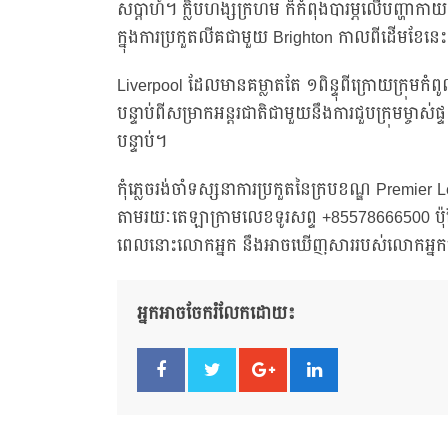
សប្តាហ៍។ ក្លិបហង្សក្រហម ក៏កំពុងបារម្ភលើបញ្ហា
ក្នុងការប្រកួតលីគជាមួយ Brighton កាលពីដើមខែនេ
Liverpool ដែលមានគម្លាតតែ ១ពិន្ទុពីក្រោយក្រុមកំ
បន្ទាប់ពីសម្រាកអន្តរជាតិជាមួយនឹងការជួបក្រុមម្ចាស
បន្ទាប់។
កុំភ្លេចរង់ចាំទស្សនាការប្រកួតនៃក្របខណ្ឌ Premi
តាមរយៈតេឡាក្រាមលេខទូរសព្ទ +85578666500 ប៉ុន្
ពេលនោះលោកអ្នក នឹងអាចឃើញសាររបស់លោកអ្នកន
អ្នកអាចចែករំលែកដោយ៖