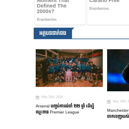
អត្ថបទទាក់ទង
May 20th, 2026
May 19th, 2
Arsenal បញ្ចប់ការរង់ចាំ ២២ ឆ្នាំ ដើម្បី
ឈ្នះពានរង្វាន់
Manchester Ci
ឈ្នះពាន Premier League
on Villa ឈ្នះពាន
ចាកចេញរបស់