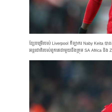
ខ្សែបម្រើរបស់ Liverpool កីឡាករ Naby Keita បានដក
អន្តរជាតិរបស់ពួកគេជាមួយនឹងក្រុម SA Africa និ