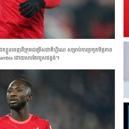
ខ្លួនចេញពីក្រុមជម្រើសជាតិហ្គីណេ សម្រាប់ការប្រកួតមិត្តភាព
ង Zambia ដោយសារតែរបួសជង្គង់។