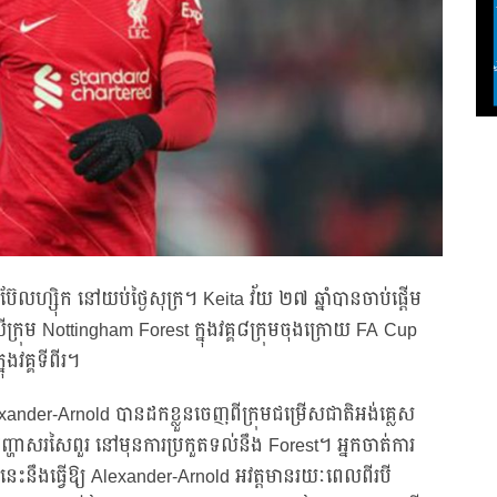
ប៊ែលហ្ស៊ិក នៅយប់ថ្ងៃសុក្រ។ Keita វ័យ ២៧ ឆ្នាំបានចាប់ផ្តើម
្រុម Nottingham Forest ក្នុងវគ្គ៨ក្រុមចុងក្រោយ FA Cup
ងវគ្គទីពីរ។
lexander-Arnold បានដកខ្លួនចេញពីក្រុមជម្រើសជាតិអង់គ្លេស
ញ្ហាសរសៃពួរ នៅមុនការប្រកួតទល់នឹង Forest។ អ្នកចាត់ការ
េះនឹងធ្វើឱ្យ Alexander-Arnold អវត្តមានរយៈពេលពីរបី