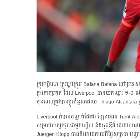
ក្រុមហ្គីណេ ត្រូវជួបក្រុម Bafana Bafana នៅប្រទេស
ក្នុងការប្រកួត ដែល Liverpool បានយកឈ្នះ ១-០ លើក
មុនពេលត្រូវបានប្ដូរជំនួសដោយ Thiago Alcantara ក្នុ
Liverpool ក៏បានបញ្ជាក់ដែរថា ខ្សែការពារ Trent A
សម្រាប់ការប្រកួតជាមួយស្វីស និងកូតឌីវ័រ ដោយសារប
Juergen Klopp បាននិយាយកាលពីថ្ងៃសុក្រថា បញ្ហាន