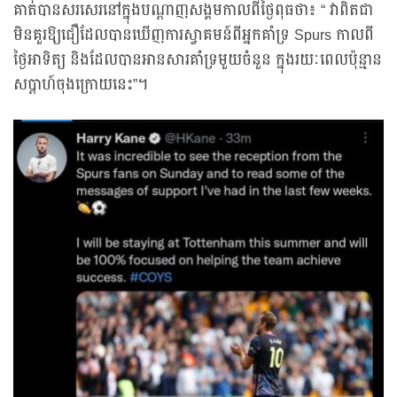
គាត់បានសរសេរនៅក្នុងបណ្តាញសង្គមកាលពីថ្ងៃពុធថា៖ “ វាពិតជា
មិនគួរឱ្យជឿដែលបានឃើញការស្វាគមន៍ពីអ្នកគាំទ្រ Spurs កាលពី
ថ្ងៃអាទិត្យ និងដែលបានអានសារគាំទ្រមួយចំនួន ក្នុងរយៈពេលប៉ុន្មាន
សប្តាហ៍ចុងក្រោយនេះ”។