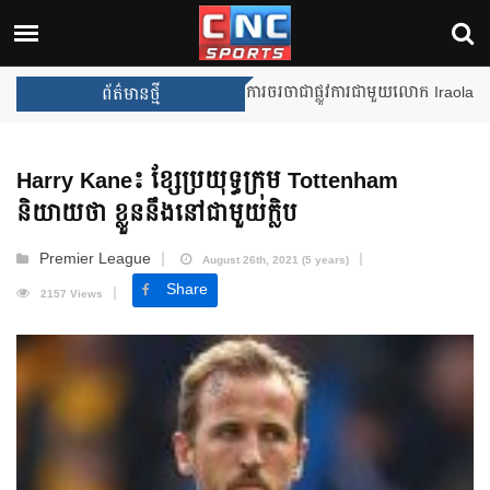
Unai Emery សន្យាថានឹងឈ្នះពានរង្
ព័ត៌មានថ្មី
Harry Kane៖ ខ្សែប្រយុទ្ធ​ក្រុម Tottenham
និយាយថា ខ្លួន​នឹង​នៅ​ជាមួយ​ក្លិប
Premier League
August 26th, 2021 (5 years)
Share
2157 Views