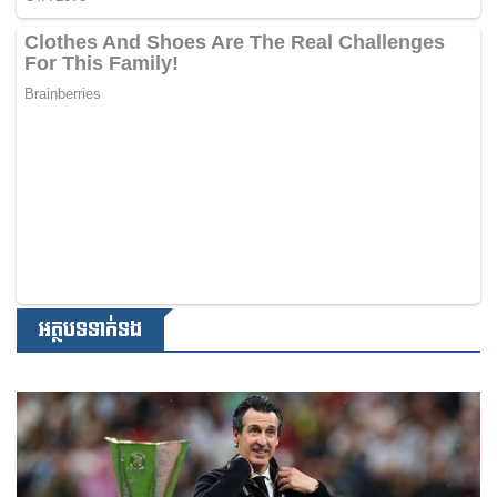
អត្ថបទទាក់ទង