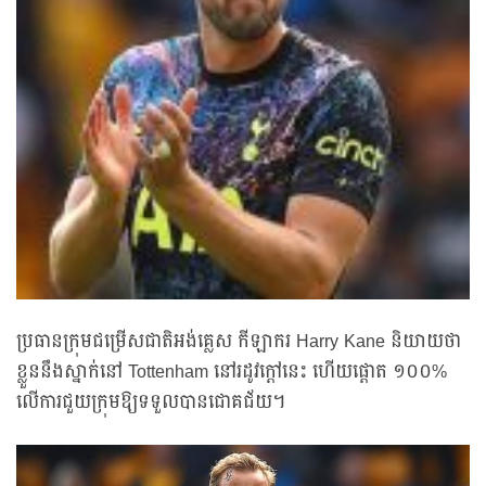
ប្រធានក្រុមជម្រើសជាតិអង់គ្លេស កីឡាករ Harry Kane និយាយថា
ខ្លួននឹងស្នាក់នៅ Tottenham នៅរដូវក្តៅនេះ ហើយផ្តោត ១០០%
លើការជួយក្រុមឱ្យទទួលបានជោគជ័យ។