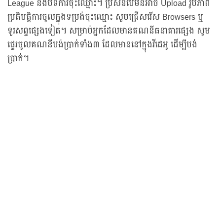
League នឹងបិទការចុះឈ្មោះ។ ប្រសិនបើមិនអាច Upload រូបភាព
ប្រតិបត្តិការចូលក្នុងទម្រង់ចុះឈ្មោះ សូមជ្រើសរើស Browsers ឬ
ទូរសព្ទផ្សេងទៀត។ សម្រាប់អ្នកដែលមានគណនីធនាគារផ្សេង សូម
ផ្ទេរចូលគណនីបង់ប្រាក់ទាំង៣ ដែលមាននៅក្នុងវីដេអូ ដើម្បីបង់
ប្រាក់។