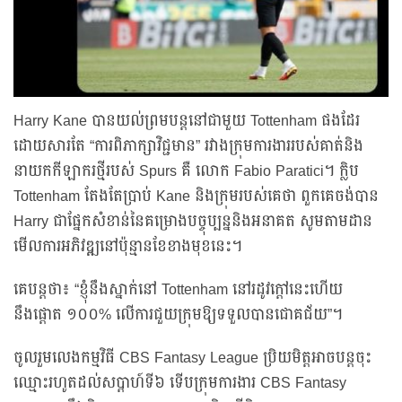
Harry Kane បានយល់ព្រមបន្ដនៅជាមួយ Tottenham ផងដែរ
ដោយសារតែ “ការពិភាក្សាវិជ្ជមាន” រវាងក្រុមការងាររបស់គាត់និង
នាយកកីឡាករថ្មីរបស់ Spurs គឺ លោក Fabio Paratici។ ក្លិប
Tottenham តែងតែប្រាប់ Kane និងក្រុមរបស់គេថា ពួកគេចង់បាន
Harry ជាផ្នែកសំខាន់នៃគម្រោងបច្ចុប្បន្ននិងអនាគត សូមតាមដាន
មើលការអភិវឌ្ឍនៅប៉ុន្មានខែខាងមុខនេះ។
គេបន្តថា៖ “ខ្ញុំនឹងស្នាក់នៅ Tottenham នៅរដូវក្តៅនេះហើយ
នឹងផ្តោត ១០០% លើការជួយក្រុមឱ្យទទួលបានជោគជ័យ”។
ចូលរួមលេងកម្មវិធី CBS Fantasy League ប្រិយមិត្តអាចបន្តចុះ
ឈ្មោះរហូតដល់សប្តាហ៍ទី៦ ទើបក្រុមការងារ CBS Fantasy