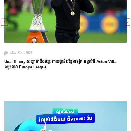
May 21st, 2026
Unai Emery សន្យាថានឹងឈ្នះពានរង្វាន់បន្ថែមទៀត បន្ទាប់ពី Aston Villa
ឈ្នះពាន Europa League