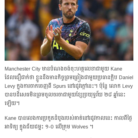
Manchester City មានបំណងចង់ចុះហត្ថលេខាជាមួយ Kane
ដែលជឿជាក់ថា ខ្លួននឹងមានកិច្ចព្រមព្រៀងជាមួយប្រធានក្លិប Daniel
Levy ក្នុងការចាកចេញពី Spurs នៅរដូវក្តៅនេះ។ ប៉ុន្តែ លោក Levy
បានបដិសេធមិនព្រមចូលចរចាជាមួយខ្សែប្រយុទ្ធវ័យ ២៨ ឆ្នាំនេះ
ឡើយ។
Kane បានលេងការប្រកួតដំបូងរបស់គាត់នៅរដូវកាលនេះ កាលពីថ្ងៃ
អាទិត្យ ក្នុងជ័យជម្នះ ១-០ លើក្រុម Wolves ។