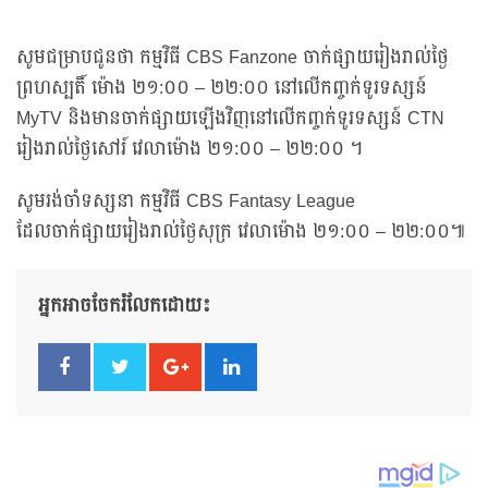
សូមជម្រាបជូនថា កម្មវិធី CBS Fanzone ចាក់ផ្សាយរៀងរាល់ថ្ងៃ
ព្រហស្បតិ៍ ម៉ោង ២១:០០ – ២២:០០ នៅលើកញ្ចក់ទូរទស្សន៍
MyTV និងមានចាក់ផ្សាយឡើងវិញនៅលើកញ្ចក់ទូរទស្សន៍ CTN
រៀងរាល់ថ្ងៃសៅរ៍ វេលាម៉ោង ២១:០០ – ២២:០០ ។
សូមរង់ចាំទស្សនា កម្មវិធី CBS Fantasy League
ដែលចាក់ផ្សាយរៀងរាល់ថ្ងៃសុក្រ វេលាម៉ោង ២១:០០ – ២២:០០៕
អ្នកអាចចែករំលែកដោយ៖