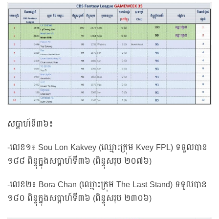
សប្ដាហ៍ទី៣៦៖
-លេខ១៖ Sou Lon Kakvey (ឈ្មោះក្រុម Kvey FPL) ទទួលបាន
១៨៨ ពិន្ទុក្នុងសប្ដាហ៍ទី៣៦ (ពិន្ទុសរុប ២០៧៦)
-លេខ២៖ Bora Chan (ឈ្មោះក្រុម The Last Stand) ទទួលបាន
១៨០ ពិន្ទុក្នុងសប្ដាហ៍ទី៣៦ (ពិន្ទុសរុប ២៣០៦)