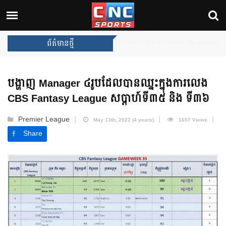
ការប្រកាសក្រុមជម្រើសជាតិប្រេស៊
ព័ត៌មានថ្មី
បង្ហាញ Manager ៤រូបដែលបានឈ្នះក្នុងការលេង
CBS Fantasy League សប្ដាហ៍ទី៣៥ និង ទី៣៦
Premier League
May 13th, 2022 (4 years)
1657 Views
Share