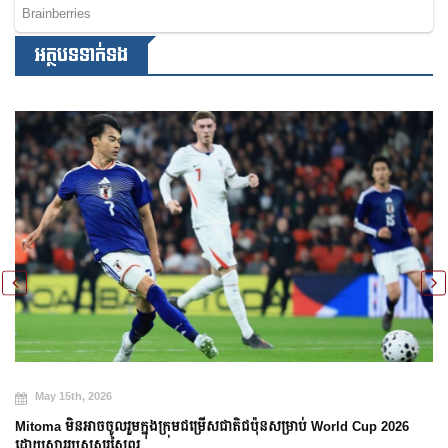
អត្ថបទទាក់ទង
May 15th, 2026
Mitoma មិនអាចចូលរួមក្នុងក្រុមជម្រើសជាតិជប៉ុនសម្រាប់ World Cup 2026
ដោយសាររបួសសរសៃពួរ