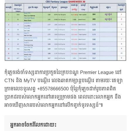
កុំភ្លេចរង់ចាំទស្សនាការប្រកួតនៃក្របខណ្ឌ Premier League នៅ
CTN និង MyTV បណ្ដើរ លេងឆាតកម្សាន្តបណ្តើរ តាមរយៈតេឡា
ក្រាមលេខទូរសព្ទ +85578666500 ប៉ុន្តែកុំភ្លេចដាក់រូបភាពពិត
ប្រាកដរបស់លោកអ្នកនៅតេឡេក្រាមផង ពេលនោះលោកអ្នក នឹង
អាចឃើញសាររបស់លោកអ្នកនៅលើកញ្ចក់ទូរទស្សន៍៕
អ្នកអាចចែករំលែកដោយ៖