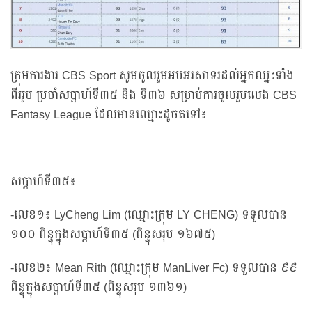
ក្រុមការងារ CBS Sport សូមចូលរួមអបអរសាទរដល់អ្នកឈ្នះទាំង
ពីររូប ប្រចាំសប្ដាហ៍ទី៣៥ និង ទី៣៦ សម្រាប់ការចូលរួមលេង CBS
Fantasy League ដែលមានឈ្មោះដូចតទៅ៖
សប្ដាហ៍ទី៣៥៖
-លេខ១៖ LyCheng Lim (ឈ្មោះក្រុម LY CHENG) ទទួលបាន
១០០ ពិន្ទុក្នុងសប្ដាហ៍ទី៣៥ (ពិន្ទុសរុប ១៦៧៥)
-លេខ២៖ Mean Rith (ឈ្មោះក្រុម ManLiver Fc) ទទួលបាន ៩៩
ពិន្ទុក្នុងសប្ដាហ៍ទី៣៥ (ពិន្ទុសរុប ១៣៦១)