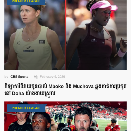
PREMIER LEAGUE
by
CBS Sports
February 9, 2026
កីឡាការិនីវាយកូនបាល់ Mboko និង Muchova ឆ្លងកាត់ការប្រកួត
នៅ Doha យ៉ាងងាយស្រួល
PREMIER LEAGUE