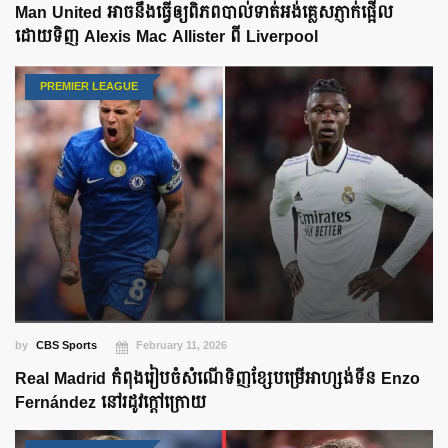
Man United អាចនឹងធ្វើឲ្យពិភពបាល់ទាត់អង់គ្លេសភ្ញាក់ផ្អើល​
ដោយទិញ Alexis Mac Allister​ ពី Liverpool
PREMIER LEAGUE
by
CBS Sports
February 11, 2026
Real Madrid កំពុងរៀបចំសំណើទិញខ្សែបម្រើអាហ្សង់ទីន Enzo
Fernández នៅរដូវក្តៅក្រោយ