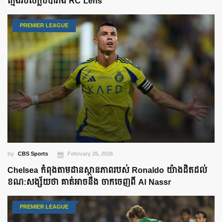
ក្មេងរបស់ក្លឹបបារំាង RC Lens
PREMIER LEAGUE
by
CBS Sports
February 26, 2026
Chelsea កំពុងតាមដានស្ថានភាពរបស់​ Ronaldo យ៉ាងដិតដល់
ខណ:សង្ស័យថា គាត់អាចនឹង ចាកចេញពី Al Nassr
PREMIER LEAGUE