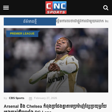
Unai Emery សន្យាថានឹងឈ្នះពានរង្
ព័ត៌មានថ្មី
PREMIER LEAGUE
by
CBS Sports
February 27, 2026
Arsenal និង Chelsea កំពុងប្រជែងគ្នាតាមប្រម៉ាញ់ខ្សែប្រយុទ្ធវ័យ