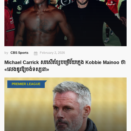
by
CBS Sports
February 2, 2026
Michael Carrick សរសើរខ្សែបម្រើវ័យក្មេង Kobbie Mainoo ថា
«លេងគួរឱ្យចង់ទស្សនា»
PREMIER LEAGUE