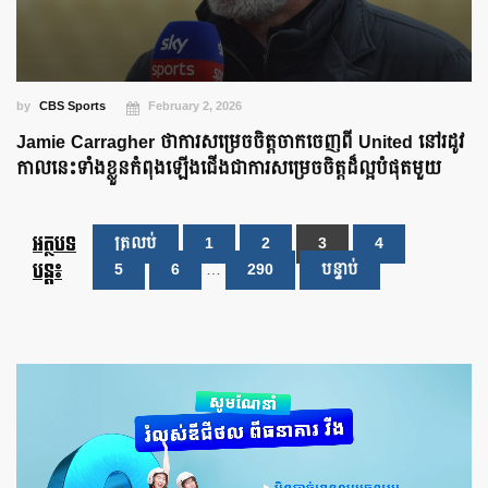
by
CBS Sports
February 2, 2026
Jamie Carragher ថាការសម្រេចចិត្តចាកចេញពី United នៅរដូវ
កាលនេះទាំងខ្លួនកំពុងឡើងជើងជាការសម្រេចចិត្តដ៏ល្អបំផុតមួយ
អត្ថបទ
ត្រលប់
1
2
3
4
បន្ត៖
5
6
…
290
បន្ទាប់