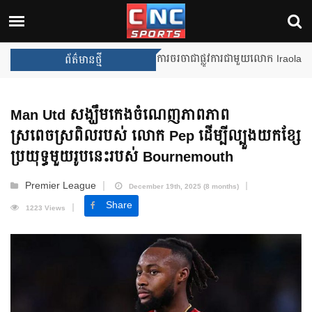
Unai Emery សន្យាថានឹងឈ្នះពានរង្
ព័ត៌មានថ្មី
Man Utd សង្ឃឹមកេងចំណេញភាពភាព
ស្រពេចស្រពិលរបស់ លោក Pep ដើម្បីល្បួងយកខ្សែ
ប្រយុទ្ធមួយរូបនេះ​របស់ Bournemouth
Premier League
December 19th, 2025 (8 months)
Share
1223 Views