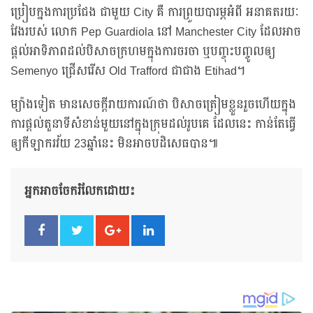
ប្រៀបក្នងការប្រជែង ជាមួយ City គឺ ការព្រួយបារម្ភអំពី អនាគតរយៈ
វែងរបស់ លោក Pep Guardiola នៅ Manchester City ដែលអាច
ផ្តល់អាទិភាពដល់បិសាចក្រហមក្នុងការចរចា ឬបញ្ចុះបញ្ចូលឲ្យ
Semenyo ជ្រើសរើស Old Trafford ជាជាង Etihad។
ម្យ៉ាងទៀត មានសេចក្ដីរាយការណ៍ថា បិសាចត្រៀមខ្លួនរួចហើយក្នុង
ការផ្ដល់តួនាទីសំខាន់មួយនៅក្នុងក្រុមដល់រូបគេ ដែលនេះ កាន់តែធ្វើ
ឲ្យកីឡាករវ័យ 23ឆ្នាំនេះ មិនអាចបដិសេធបាន៕
អ្នកអាចចែករំលែកដោយ៖