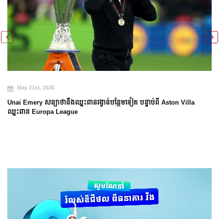
M
May 21st, 2026
Arse
nai Emery សន្យាថានឹងឈ្នះពានរង្វាន់បន្ថែមទៀត បន្ទាប់ពី Aston Villa
្នះពាន Europa League