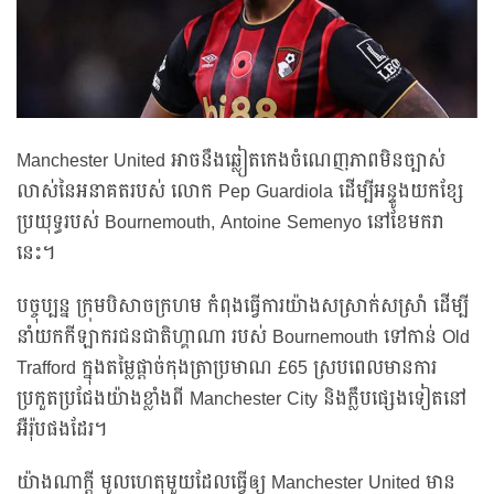
Manchester United អាចនឹងឆ្លៀតកេងចំណេញភាពមិនច្បាស់
លាស់នៃអនាគតរបស់ លោក Pep Guardiola ដើម្បីអន្ទូងយកខ្សែ
ប្រយុទ្ធរបស់ Bournemouth, Antoine Semenyo នៅខែមករា
នេះ។
បច្ចុប្បន្ន ក្រុមបិសាចក្រហម កំពុងធ្វើការយ៉ាងសស្រាក់សស្រាំ ដើម្បី
នាំយកកីឡាករជនជាតិហ្គាណា របស់ Bournemouth ទៅកាន់ Old
Trafford ក្នុងតម្លៃផ្ដាច់កុងត្រាប្រមាណ £65 ស្របពេលមានការ
ប្រកួតប្រជែងយ៉ាងខ្លំាងពី Manchester City និងក្លឹបផ្សេងទៀតនៅ
អឺរ៉ុបផងដែរ។
យ៉ាងណាក្ដី មូលហេតុមួយដែលធ្វើឲ្យ Manchester United មាន