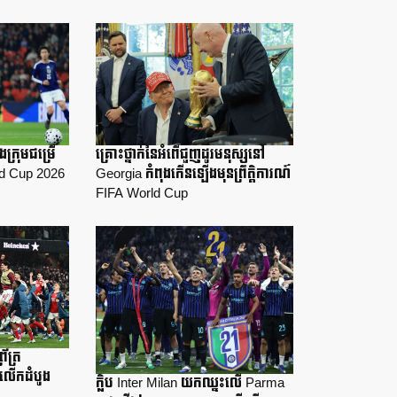
ងក្រុមជម្រើ
គ្រោះថ្នាក់នៃអំពើជួញដូរមនុស្សនៅ
ld Cup 2026
Georgia កំពុងកើនឡើងមុនព្រឹត្តិការណ៍
FIFA World Cup
រ័ត្រ
លើកដំបូង
ក្លិប Inter Milan យកឈ្នះលើ Parma