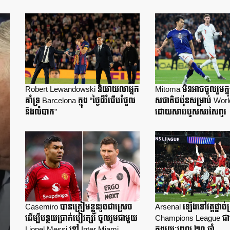
Robert Lewandowski និយាយលាអ្នក
Mitoma មិនអាចចូលរួមក្នុ
គាំទ្រ Barcelona ក្នុង “ថ្ងៃដ៏រំជើបរំជួល
សជាតិជប៉ុនសម្រាប់ Wor
និងលំបាក”
ដោយសាររបួសសរសៃពួរ
Casemiro បានត្រៀមខ្លួនរួចជាស្រេច
Arsenal ឡើងទៅវគ្គផ្តាច់ព្
ដើម្បីបន្ថយប្រាក់បៀវត្សរ៍ ចូលរួមជាមួយ
Champions League ជា
Lionel Messi នៅ Inter Miami
ក្នុងរយៈពេល ២០ ឆ្នាំ