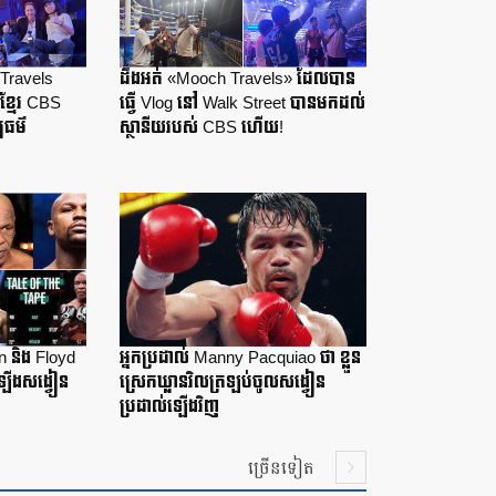
Travels
ដឹងអត់ «Mooch Travels» ដែលបាន
ខ្មែរ CBS
ធ្វើ Vlog នៅ Walk Street បានមកដល់
បធម៌
ស្ថានីយរបស់ CBS ហើយ!
n និង Floyd
អ្នកប្រដាល់ Manny Pacquiao ថា ខ្លួន
ឡើងសង្វៀន
ស្រេកឃ្លានវិលត្រឡប់ចូលសង្វៀន
ប្រដាល់ឡើងវិញ
ច្រើនទៀត