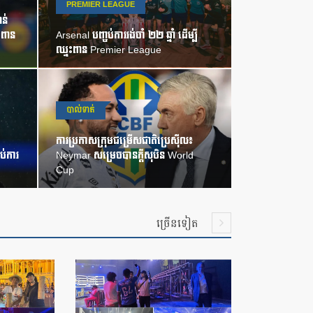
PREMIER LEAGUE
ន់
ះពាន
Arsenal បញ្ចប់ការរង់ចាំ ២២ ឆ្នាំ ដើម្បី
ឈ្នះពាន Premier League
បាល់ទាត់
ការប្រកាសក្រុមជម្រើសជាតិប្រេស៊ីល៖
ប់ការ
Neymar សម្រេចបានក្តីសុបិន World
Cup
ច្រើនទៀត