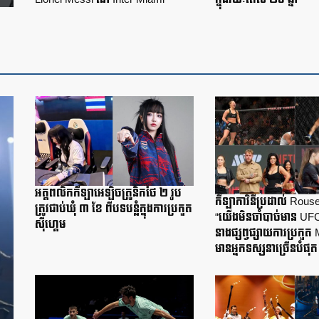
អត្តពលិកកីឡាអេឡិចត្រូនិកថៃ ២ រូប
កីឡាការិនីប្រដាល់ Rou
ត្រូវជាប់ឃុំ ៣ ខែ ពីបទបន្លំក្នុងការប្រកួត
“យើងមិនចាំបាច់មាន UF
ស៊ីហ្គេម
នាងផ្សព្វផ្សាយការប្រក
មានអ្នកទស្សនាច្រើនបំផុត