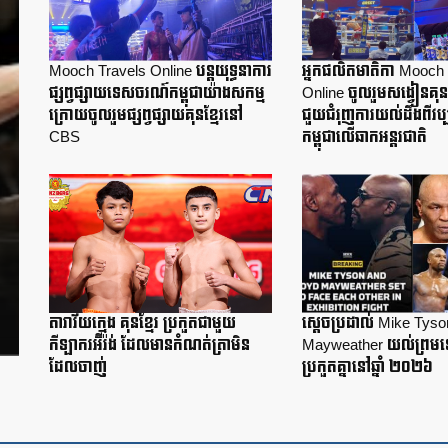
Mooch Travels Online បន្តយុទ្ធនាការ
អ្នកផលិតមាតិកា Mooch 
ផ្សព្វផ្សាយទេសចរណ៍កម្ពុជាយ៉ាងសកម្ម
Online ចូលរួមសង្វៀនគុន
ក្រោយចូលរួមផ្សព្វផ្សាយគុនខ្មែរនៅ
ជួយជំរុញការយល់ដឹងពីវប្
CBS
កម្ពុជាលើឆាកអន្តរជាតិ
តារាវ័យក្មេង គុនខ្មែរ ប្រកួតជាមួយ
ស្តេចប្រដាល់ Mike Tyso
កីឡាករអ៊ីរ៉ង់ ដែលមានកំណត់ត្រាមិន
Mayweather យល់ព្រម
ដែលចាញ់
ប្រកួតគ្នានៅឆ្នាំ ២០២៦