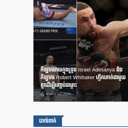
កីឡាករវាយក្នុងទ្រុង Israel Adesanya និង
កីឡាករ Robert Whittaker ហ្វឹកហាត់ជាមួយ
គ្នាដើម្បីបញ្ចប់ជម្លោះ
March 12, 2026
បាល់ទាត់