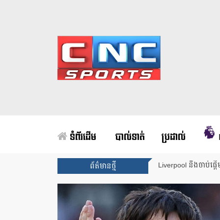
ទំព័រដើម
បាល់ទាត់
ប្រដាល់
Liverpool នឹងចាប់ផ្ត
ព័ត៌មានថ្មី