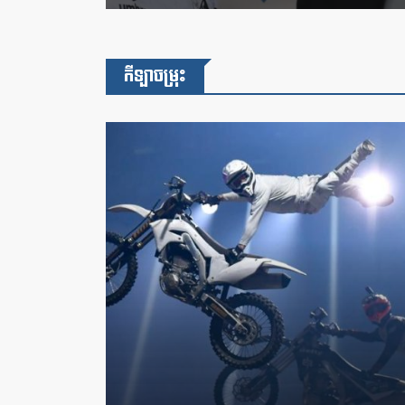
កីឡាចម្រុះ