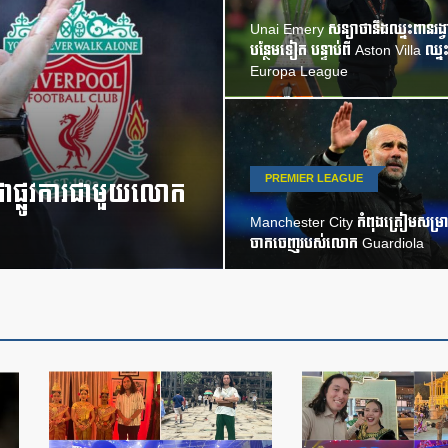
Unai Emery សន្យាថានឹងឈ្នះពានរង្វា
បន្ថែមទៀត បន្ទាប់ពី Aston Villa ឈ្ន
Europa League
PREMIER LEAGUE
ជាផ្លូវការជាមួយលោក
Manchester City កំពុងត្រៀមសម្រា
ចាកចេញរបស់លោក Guardiola