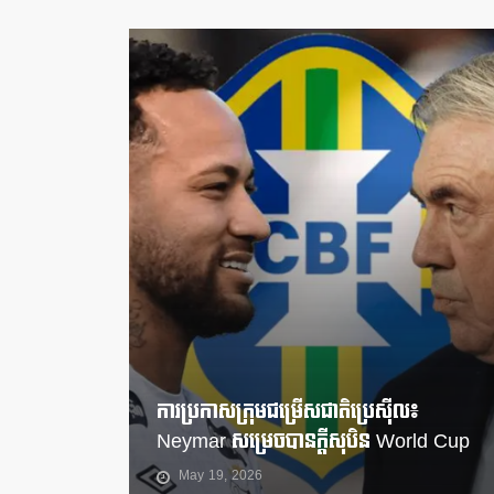
ការប្រកាសក្រុមជម្រើសជាតិប្រេស៊ីល៖
Neymar សម្រេចបានក្តីសុបិន World Cup
May 19, 2026