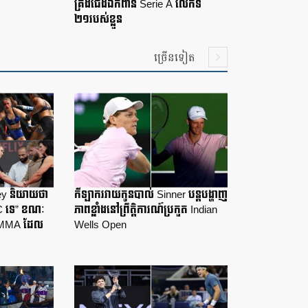
គ្រងជើងឯកពាន Serie A លើកទី
២១របស់ខ្លួន
ច្រើនទៀត
sey និយាយថា
កីឡាករវាយកូនបាល់ Sinner បន្តបង្ហាញ
C ទេ” ខណៈ
ភាពខ្លាំងនៅព្រឹត្តិការណ៍ប្រកួត Indian
ួត MMA ដែល
Wells Open