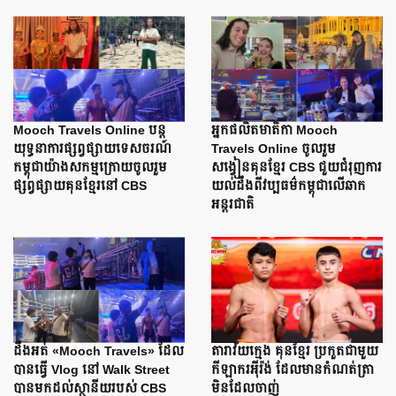
Mooch Travels Online បន្ត
អ្នកផលិតមាតិកា Mooch
យុទ្ធនាការផ្សព្វផ្សាយទេសចរណ៍
Travels Online ចូលរួម
កម្ពុជាយ៉ាងសកម្មក្រោយចូលរួម
សង្វៀនគុនខ្មែរ CBS ជួយជំរុញការ
ផ្សព្វផ្សាយគុនខ្មែរនៅ CBS
យល់ដឹងពីវប្បធម៌កម្ពុជាលើឆាក
អន្តរជាតិ
ដឹងអត់ «Mooch Travels» ដែល
តារាវ័យក្មេង គុនខ្មែរ ប្រកួតជាមួយ
បានធ្វើ Vlog នៅ Walk Street
កីឡាករអ៊ីរ៉ង់ ដែលមានកំណត់ត្រា
បានមកដល់ស្ថានីយរបស់ CBS
មិនដែលចាញ់