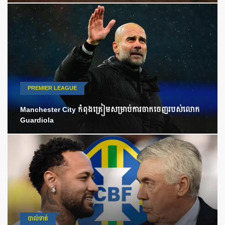
PREMIER LEAGUE
Manchester City កំពុងត្រៀមសម្រាប់ការចាកចេញរបស់លោក
Guardiola
បាល់ទាត់