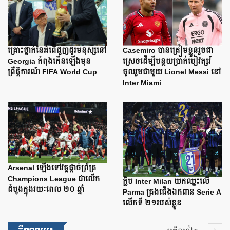
Casemiro បានត្រៀមខ្លួនរួចជា
គ្រោះថ្នាក់នៃអំពើជួញដូរមនុស្សនៅ
ស្រេចដើម្បីបន្ថយប្រាក់បៀវត្សរ៍
Georgia កំពុងកើនឡើងមុន
ចូលរួមជាមួយ Lionel Messi នៅ
ព្រឹត្តិការណ៍ FIFA World Cup
Inter Miami
Arsenal ឡើងទៅវគ្គផ្តាច់ព្រ័ត្រ
Champions League ជាលើក
ក្លិប Inter Milan យកឈ្នះលើ
ដំបូងក្នុងរយៈពេល ២០ ឆ្នាំ
Parma គ្រងជើងឯកពាន Serie A
លើកទី ២១របស់ខ្លួន