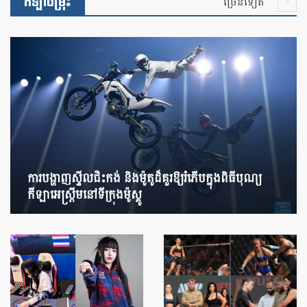
កីឡាចម្រុះ
ច្រើនទៀត
ការបង្ហាញស្ទីលជិះកង់ និងម៉ូតូដ៏គួរឱ្យរំភើបក្នុងពិធីបុណ្យ
កីឡាអេស្ត្រីមនៅទីក្រុងម៉ូស្គូ