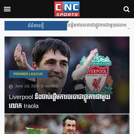
Liverpool នឹងចាប់ផ្តើមការចរចាជាផ្លូវការជាមួយលោក Iraola
ព័ត៌មានថ្មី
PREMIER LEAGUE
June 1st, 2026 (2 months)
Liverpool នឹងចាប់ផ្តើមការចរចាជាផ្លូវការជាមួយ
លោក Iraola