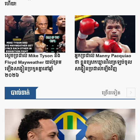
ហើយ!
ស្តេចប្រដាល់ Mike Tyson និង
អ្នកប្រដាល់ Manny Pacquiao
Floyd Mayweather យល់ព្រម
ថា ខ្លួនស្រេកឃ្លានវិលត្រឡប់ចូល
ឡើងសង្វៀនប្រកួតគ្នានៅឆ្នាំ
សង្វៀនប្រដាល់ឡើងវិញ
២០២៦
បាល់ទាត់
ច្រើនទៀត