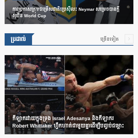
ការប្រកាសក្រុមជម្រើសជាតិប្រេស៊ីល៖ Neymar សម្រេចបានក្តី
សុបិន World Cup
ប្រដាល់
ច្រើនទៀត
កីឡាករវាយក្នុងទ្រុង Israel Adesanya និងកីឡាករ
Robert Whittaker ហ្វឹកហាត់ជាមួយគ្នាដើម្បីបញ្ចប់ជម្លោះ