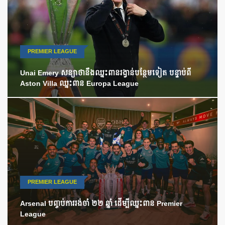
PREMIER LEAGUE
Unai Emery សន្យាថានឹងឈ្នះពានរង្វាន់បន្ថែមទៀត បន្ទាប់ពី
Aston Villa ឈ្នះពាន Europa League
PREMIER LEAGUE
Arsenal បញ្ចប់ការរង់ចាំ ២២ ឆ្នាំ ដើម្បីឈ្នះពាន Premier
League