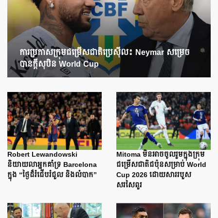
ការប្រកាសក្រុមជម្រើសជាតិប្រេស៊ីល៖ Neymar សម្រេច
បានក្តីសុបិន World Cup
Robert Lewandowski
Mitoma មិនអាចចូលរួមក្នុងក្រុម
និយាយលាអ្នកគាំទ្រ Barcelona
ជម្រើសជាតិជប៉ុនសម្រាប់ World
ក្នុង “ថ្ងៃដ៏រំជើបរំជួល និងលំបាក”
Cup 2026 ដោយសាររបួស
សរសៃពួរ