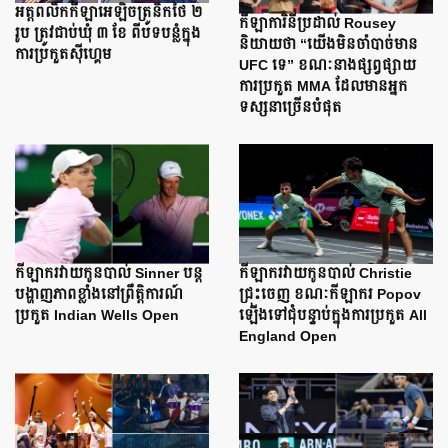
អត្តពលិកកីឡាអេឡិចត្រូនិកថៃ ២
កីឡាការិនីប្រដាល់ Rousey
រូប ត្រូវជាប់ឃុំ ៣ ខែ ពីបទបន្លំក្នុង
និយាយថា “យើងមិនចាំបាច់មាន
ការប្រកួតស៊ីហ្គេម
UFC ទេ” ខណៈនាងផ្សព្វផ្សាយ
ការប្រកួត MMA ដែលមានអ្នក
ទស្សនាច្រើនបំផុត
កីឡាករវាយកូនបាល់ Sinner បន្ត
កីឡាករវាយកូនបាល់ Christie
បង្ហាញភាពខ្លាំងនៅព្រឹត្តិការណ៍
ជ្រុះចេញ ខណៈកីឡាករ Popov
ប្រកួត Indian Wells Open
ឡើងទៅជុំបន្ទាប់ក្នុងការប្រកួត All
England Open