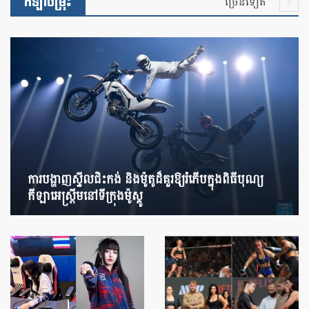
កីឡាចម្រុះ
ច្រើនទៀត
ការបង្ហាញស្ទីលជិះកង់ និងម៉ូតូដ៏គួរឱ្យរំភើបក្នុងពិធីបុណ្យ
កីឡាអេស្ត្រីមនៅទីក្រុងម៉ូស្គូ