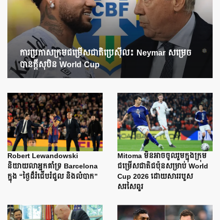
ការប្រកាសក្រុមជម្រើសជាតិប្រេស៊ីល៖ Neymar សម្រេច
បានក្តីសុបិន World Cup
Robert Lewandowski
Mitoma មិនអាចចូលរួមក្នុងក្រុម
និយាយលាអ្នកគាំទ្រ Barcelona
ជម្រើសជាតិជប៉ុនសម្រាប់ World
ក្នុង “ថ្ងៃដ៏រំជើបរំជួល និងលំបាក”
Cup 2026 ដោយសាររបួស
សរសៃពួរ