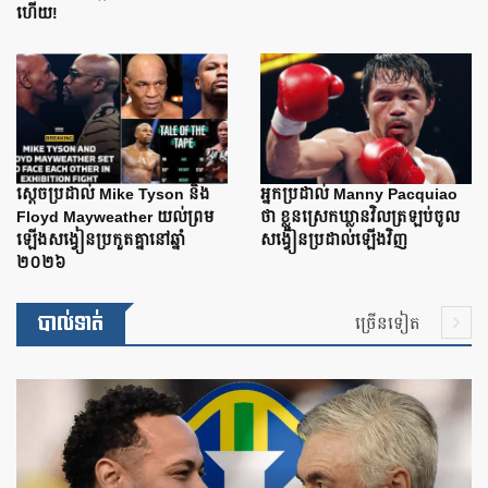
ហើយ!
ស្តេចប្រដាល់ Mike Tyson និង
អ្នកប្រដាល់ Manny Pacquiao
Floyd Mayweather យល់ព្រម
ថា ខ្លួនស្រេកឃ្លានវិលត្រឡប់ចូល
ឡើងសង្វៀនប្រកួតគ្នានៅឆ្នាំ
សង្វៀនប្រដាល់ឡើងវិញ
២០២៦
បាល់ទាត់
ច្រើនទៀត