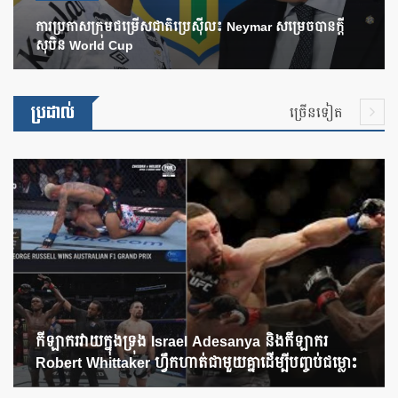
ការប្រកាសក្រុមជម្រើសជាតិប្រេស៊ីល៖ Neymar សម្រេចបានក្តី
សុបិន World Cup
ប្រដាល់
ច្រើនទៀត
កីឡាករវាយក្នុងទ្រុង Israel Adesanya និងកីឡាករ
Robert Whittaker ហ្វឹកហាត់ជាមួយគ្នាដើម្បីបញ្ចប់ជម្លោះ