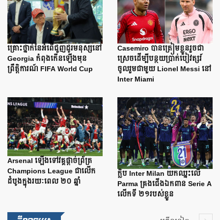
Casemiro បានត្រៀមខ្លួនរួចជា
គ្រោះថ្នាក់នៃអំពើជួញដូរមនុស្សនៅ
ស្រេចដើម្បីបន្ថយប្រាក់បៀវត្សរ៍
Georgia កំពុងកើនឡើងមុន
ចូលរួមជាមួយ Lionel Messi នៅ
ព្រឹត្តិការណ៍ FIFA World Cup
Inter Miami
Arsenal ឡើងទៅវគ្គផ្តាច់ព្រ័ត្រ
Champions League ជាលើក
ក្លិប Inter Milan យកឈ្នះលើ
ដំបូងក្នុងរយៈពេល ២០ ឆ្នាំ
Parma គ្រងជើងឯកពាន Serie A
លើកទី ២១របស់ខ្លួន