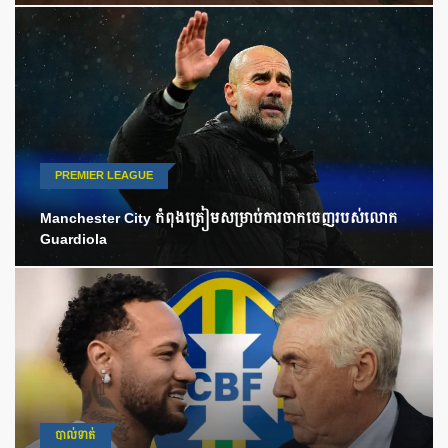
PREMIER LEAGUE
Manchester City កំពុងត្រៀមសម្រាប់ការចាកចេញរបស់លោក
Guardiola
បាល់ទាត់