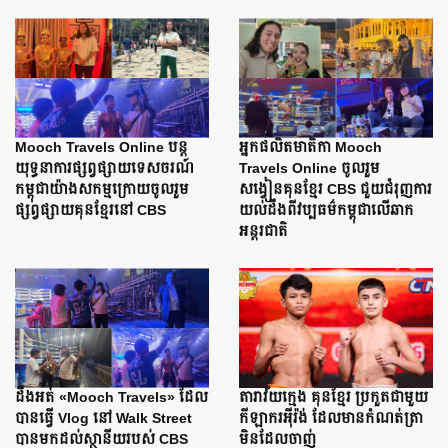
Mooch Travels Online បន្ត
អ្នកផលិតមាតិកា Mooch
យុទ្ធនាការផ្សព្វផ្សាយទេសចរណ៍
Travels Online ចូលរួម
កម្ពុជាយ៉ាងសកម្មក្រោយចូលរួម
សង្វៀនគុនខ្មែរ CBS ជួយជំរុញការ
ផ្សព្វផ្សាយគុនខ្មែរនៅ CBS
យល់ដឹងពីវប្បធម៌កម្ពុជាលើឆាក
អន្តរជាតិ
ដឹងអត់ «Mooch Travels» ដែល
តារាវ័យក្មេង គុនខ្មែរ ប្រកួតជាមួយ
បានធ្វើ Vlog នៅ Walk Street
កីឡាករអ៊ីរ៉ង់ ដែលមានកំណត់ត្រា
បានមកដល់ស្ថានីយរបស់ CBS
មិនដែលចាញ់