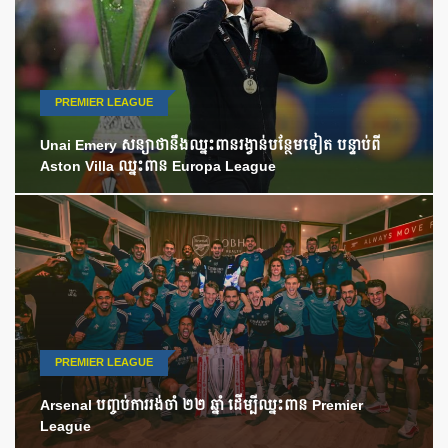
PREMIER LEAGUE
Unai Emery សន្យាថានឹងឈ្នះពានរង្វាន់បន្ថែមទៀត បន្ទាប់ពី
Aston Villa ឈ្នះពាន Europa League
PREMIER LEAGUE
Arsenal បញ្ចប់ការរង់ចាំ ២២ ឆ្នាំ ដើម្បីឈ្នះពាន Premier
League