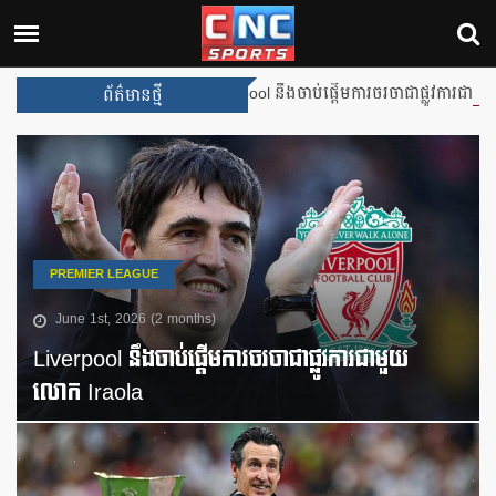
Liverpool នឹងចាប់ផ្តើមការចរចាជាផ្លូវការជាមួយលោក Ir
ព័ត៌មានថ្មី
PREMIER LEAGUE
June 1st, 2026 (2 months)
Liverpool នឹងចាប់ផ្តើមការចរចាជាផ្លូវការជាមួយ
លោក Iraola