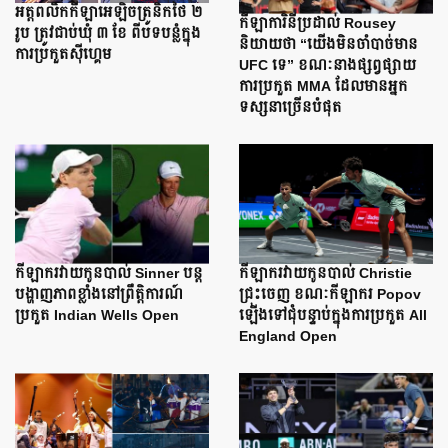
អត្តពលិកកីឡាអេឡិចត្រូនិកថៃ ២
កីឡាការិនីប្រដាល់ Rousey
រូប ត្រូវជាប់ឃុំ ៣ ខែ ពីបទបន្លំក្នុង
និយាយថា “យើងមិនចាំបាច់មាន
ការប្រកួតស៊ីហ្គេម
UFC ទេ” ខណៈនាងផ្សព្វផ្សាយ
ការប្រកួត MMA ដែលមានអ្នក
ទស្សនាច្រើនបំផុត
កីឡាករវាយកូនបាល់ Sinner បន្ត
កីឡាករវាយកូនបាល់ Christie
បង្ហាញភាពខ្លាំងនៅព្រឹត្តិការណ៍
ជ្រុះចេញ ខណៈកីឡាករ Popov
ប្រកួត Indian Wells Open
ឡើងទៅជុំបន្ទាប់ក្នុងការប្រកួត All
England Open