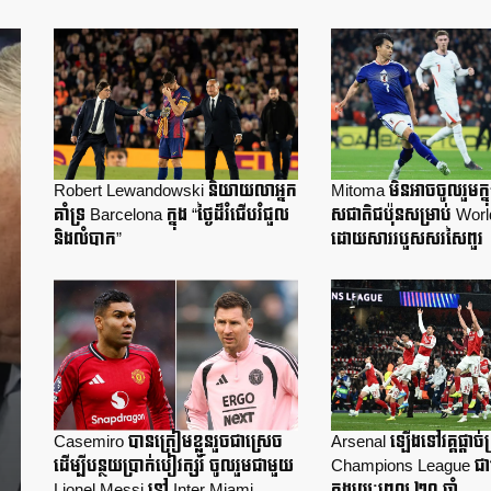
Robert Lewandowski និយាយលាអ្នក
Mitoma មិនអាចចូលរួមក្នុ
គាំទ្រ Barcelona ក្នុង “ថ្ងៃដ៏រំជើបរំជួល
សជាតិជប៉ុនសម្រាប់ Wor
និងលំបាក”
ដោយសាររបួសសរសៃពួរ
Casemiro បានត្រៀមខ្លួនរួចជាស្រេច
Arsenal ឡើងទៅវគ្គផ្តាច់ព្
ដើម្បីបន្ថយប្រាក់បៀវត្សរ៍ ចូលរួមជាមួយ
Champions League ជា
Lionel Messi នៅ Inter Miami
ក្នុងរយៈពេល ២០ ឆ្នាំ