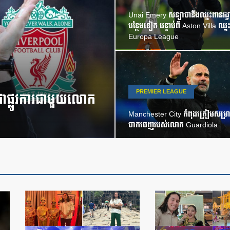
Unai Emery សន្យាថានឹងឈ្នះពានរង្វា
បន្ថែមទៀត បន្ទាប់ពី Aston Villa ឈ្ន
Europa League
PREMIER LEAGUE
ជាផ្លូវការជាមួយលោក
Manchester City កំពុងត្រៀមសម្រា
ចាកចេញរបស់លោក Guardiola