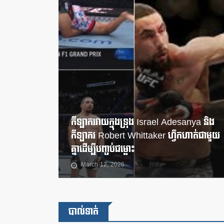
កីឡាករវាយក្នុងទ្រុង Israel Adesanya និង
កីឡាករ Robert Whittaker ហ្វឹកហាត់ជាមួយ
គ្នាដើម្បីបញ្ចប់ជម្លោះ
March 12, 2026
បាល់ទាត់