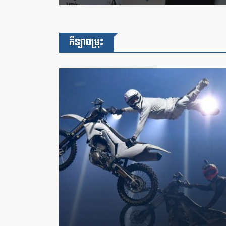
កីឡាចម្រុះ