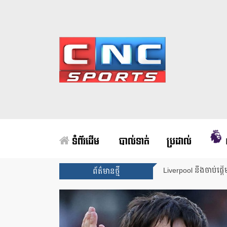
ទំព័រដើម
បាល់ទាត់
ប្រដាល់
Liverpool នឹងចាប់ផ្ត
ព័ត៌មានថ្មី