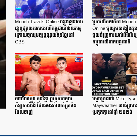
Mooch Travels Online បន្តយុទ្ធនាការ
អ្នកផលិតមាតិកា Mooch 
ផ្សព្វផ្សាយទេសចរណ៍កម្ពុជាយ៉ាងសកម្ម
Online ចូលរួមសង្វៀនគុន
ក្រោយចូលរួមផ្សព្វផ្សាយគុនខ្មែរនៅ
ជួយជំរុញការយល់ដឹងពីវប្
CBS
កម្ពុជាលើឆាកអន្តរជាតិ
តារាវ័យក្មេង គុនខ្មែរ ប្រកួតជាមួយ
ស្តេចប្រដាល់ Mike Tyso
កីឡាករអ៊ីរ៉ង់ ដែលមានកំណត់ត្រាមិន
Mayweather យល់ព្រម
ដែលចាញ់
ប្រកួតគ្នានៅឆ្នាំ ២០២៦