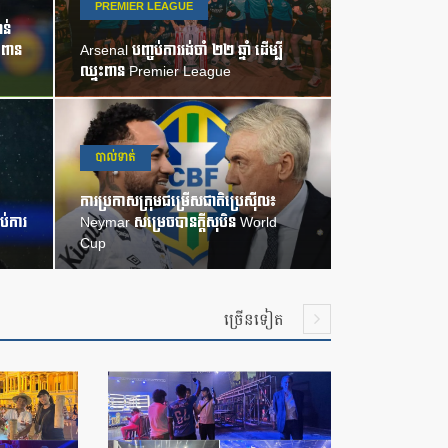
PREMIER LEAGUE
ន់
ះពាន
Arsenal បញ្ចប់ការរង់ចាំ ២២ ឆ្នាំ ដើម្បី
ឈ្នះពាន Premier League
បាល់ទាត់
ការប្រកាសក្រុមជម្រើសជាតិប្រេស៊ីល៖
ប់ការ
Neymar សម្រេចបានក្តីសុបិន World
Cup
ច្រើនទៀត