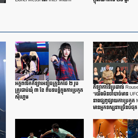
អត្តពលិកកីឡាអេឡិចត្រូនិកថៃ ២ រូប
កីឡាការិនីប្រដាល់ Rou
ត្រូវជាប់ឃុំ ៣ ខែ ពីបទបន្លំក្នុងការប្រកួត
“យើងមិនចាំបាច់មាន UF
ស៊ីហ្គេម
នាងផ្សព្វផ្សាយការប្រក
មានអ្នកទស្សនាច្រើនបំផុត