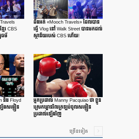
Travels
ដឹងអត់ «Mooch Travels» ដែលបាន
ខ្មែរ CBS
ធ្វើ Vlog នៅ Walk Street បានមកដល់
បធម៌
ស្ថានីយរបស់ CBS ហើយ!
n និង Floyd
អ្នកប្រដាល់ Manny Pacquiao ថា ខ្លួន
ឡើងសង្វៀន
ស្រេកឃ្លានវិលត្រឡប់ចូលសង្វៀន
ប្រដាល់ឡើងវិញ
ច្រើនទៀត