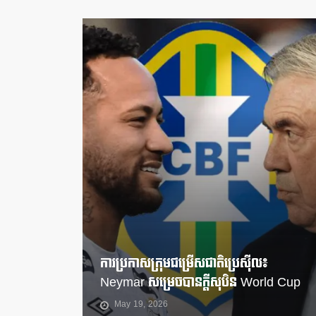
ការប្រកាសក្រុមជម្រើសជាតិប្រេស៊ីល៖
Neymar សម្រេចបានក្តីសុបិន World Cup
May 19, 2026