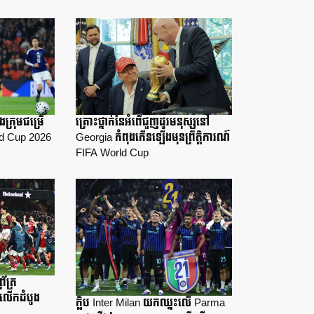
ងក្រុមជម្រើ
គ្រោះថ្នាក់នៃអំពើជួញដូរមនុស្សនៅ
ld Cup 2026
Georgia កំពុងកើនឡើងមុនព្រឹត្តិការណ៍
FIFA World Cup
រ័ត្រ
លើកដំបូង
ក្លិប Inter Milan យកឈ្នះលើ Parma