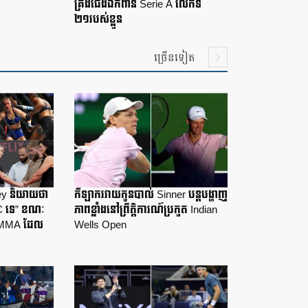
គ្រងជើងឯកពាន Serie A លើកទី
២១របស់ខ្លួន
ច្រើនទៀត
sey និយាយថា
កីឡាករវាយកូនបាល់ Sinner បន្តបង្ហាញ
C ទេ” ខណៈ
ភាពខ្លាំងនៅព្រឹត្តិការណ៍ប្រកួត Indian
ួត MMA ដែល
Wells Open