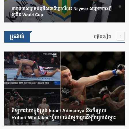
ការប្រកាសក្រុមជម្រើសជាតិប្រេស៊ីល៖ Neymar សម្រេចបានក្តី
សុបិន World Cup
ប្រដាល់
ច្រើនទៀត
កីឡាករវាយក្នុងទ្រុង Israel Adesanya និងកីឡាករ
Robert Whittaker ហ្វឹកហាត់ជាមួយគ្នាដើម្បីបញ្ចប់ជម្លោះ