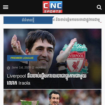
Liverpool នឹងចាប់ផ្តើមការចរចាជាផ្លូវការជាមួយលោក Ira
ព័ត៌មានថ្មី
PREMIER LEAGUE
June 1st, 2026 (2 months)
Liverpool នឹងចាប់ផ្តើមការចរចាជាផ្លូវការជាមួយ
លោក Iraola