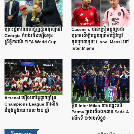
Casemiro បានត្រៀមខ្លួនរួចជា
គ្រោះថ្នាក់នៃអំពើជួញដូរមនុស្សនៅ
ស្រេចដើម្បីបន្ថយប្រាក់បៀវត្សរ៍
Georgia កំពុងកើនឡើងមុន
ចូលរួមជាមួយ Lionel Messi នៅ
ព្រឹត្តិការណ៍ FIFA World Cup
Inter Miami
Arsenal ឡើងទៅវគ្គផ្តាច់ព្រ័ត្រ
Champions League ជាលើក
ក្លិប Inter Milan យកឈ្នះលើ
ដំបូងក្នុងរយៈពេល ២០ ឆ្នាំ
Parma គ្រងជើងឯកពាន Serie A
លើកទី ២១របស់ខ្លួន