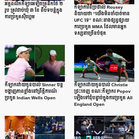
អត្តពលិកកីឡាអេឡិចត្រូនិកថៃ ២
កីឡាការិនីប្រដាល់ Rousey
រូប ត្រូវជាប់ឃុំ ៣ ខែ ពីបទបន្លំក្នុង
និយាយថា “យើងមិនចាំបាច់មាន
ការប្រកួតស៊ីហ្គេម
UFC ទេ” ខណៈនាងផ្សព្វផ្សាយ
ការប្រកួត MMA ដែលមានអ្នក
ទស្សនាច្រើនបំផុត
កីឡាករវាយកូនបាល់ Sinner បន្ត
កីឡាករវាយកូនបាល់ Christie
បង្ហាញភាពខ្លាំងនៅព្រឹត្តិការណ៍
ជ្រុះចេញ ខណៈកីឡាករ Popov
ប្រកួត Indian Wells Open
ឡើងទៅជុំបន្ទាប់ក្នុងការប្រកួត All
England Open