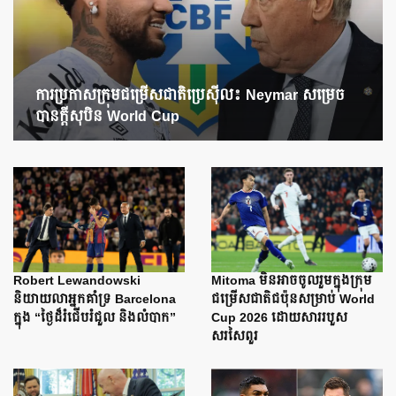
ការប្រកាសក្រុមជម្រើសជាតិប្រេស៊ីល៖ Neymar សម្រេច
បានក្តីសុបិន World Cup
Robert Lewandowski
Mitoma មិនអាចចូលរួមក្នុងក្រុម
និយាយលាអ្នកគាំទ្រ Barcelona
ជម្រើសជាតិជប៉ុនសម្រាប់ World
ក្នុង “ថ្ងៃដ៏រំជើបរំជួល និងលំបាក”
Cup 2026 ដោយសាររបួស
សរសៃពួរ