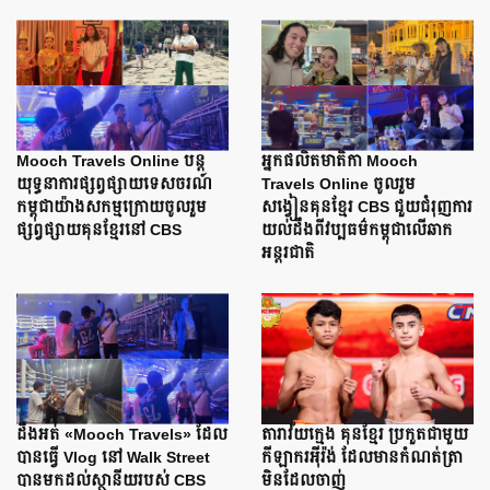
Mooch Travels Online បន្ត
អ្នកផលិតមាតិកា Mooch
យុទ្ធនាការផ្សព្វផ្សាយទេសចរណ៍
Travels Online ចូលរួម
កម្ពុជាយ៉ាងសកម្មក្រោយចូលរួម
សង្វៀនគុនខ្មែរ CBS ជួយជំរុញការ
ផ្សព្វផ្សាយគុនខ្មែរនៅ CBS
យល់ដឹងពីវប្បធម៌កម្ពុជាលើឆាក
អន្តរជាតិ
ដឹងអត់ «Mooch Travels» ដែល
តារាវ័យក្មេង គុនខ្មែរ ប្រកួតជាមួយ
បានធ្វើ Vlog នៅ Walk Street
កីឡាករអ៊ីរ៉ង់ ដែលមានកំណត់ត្រា
បានមកដល់ស្ថានីយរបស់ CBS
មិនដែលចាញ់