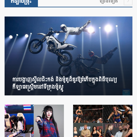
កីឡាចម្រុះ
ច្រើនទៀត
ការបង្ហាញស្ទីលជិះកង់ និងម៉ូតូដ៏គួរឱ្យរំភើបក្នុងពិធីបុណ្យ
កីឡាអេស្ត្រីមនៅទីក្រុងម៉ូស្គូ