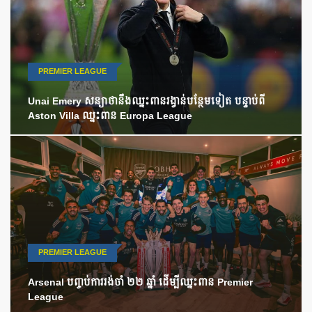
PREMIER LEAGUE
Unai Emery សន្យាថានឹងឈ្នះពានរង្វាន់បន្ថែមទៀត បន្ទាប់ពី
Aston Villa ឈ្នះពាន Europa League
PREMIER LEAGUE
Arsenal បញ្ចប់ការរង់ចាំ ២២ ឆ្នាំ ដើម្បីឈ្នះពាន Premier
League