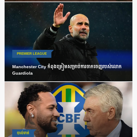
PREMIER LEAGUE
Manchester City កំពុងត្រៀមសម្រាប់ការចាកចេញរបស់លោក
Guardiola
បាល់ទាត់