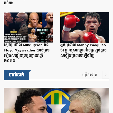
ហើយ!
ស្តេចប្រដាល់ Mike Tyson និង
អ្នកប្រដាល់ Manny Pacquiao
Floyd Mayweather យល់ព្រម
ថា ខ្លួនស្រេកឃ្លានវិលត្រឡប់ចូល
ឡើងសង្វៀនប្រកួតគ្នានៅឆ្នាំ
សង្វៀនប្រដាល់ឡើងវិញ
២០២៦
បាល់ទាត់
ច្រើនទៀត