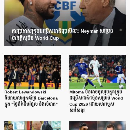
ការប្រកាសក្រុមជម្រើសជាតិប្រេស៊ីល៖ Neymar សម្រេច
បានក្តីសុបិន World Cup
Robert Lewandowski
Mitoma មិនអាចចូលរួមក្នុងក្រុម
និយាយលាអ្នកគាំទ្រ Barcelona
ជម្រើសជាតិជប៉ុនសម្រាប់ World
ក្នុង “ថ្ងៃដ៏រំជើបរំជួល និងលំបាក”
Cup 2026 ដោយសាររបួស
សរសៃពួរ