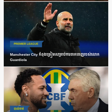
PREMIER LEAGUE
Manchester City កំពុងត្រៀមសម្រាប់ការចាកចេញរបស់លោក
Guardiola
បាល់ទាត់