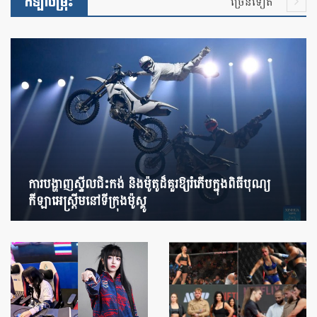
កីឡាចម្រុះ
ច្រើនទៀត
ការបង្ហាញស្ទីលជិះកង់ និងម៉ូតូដ៏គួរឱ្យរំភើបក្នុងពិធីបុណ្យ
កីឡាអេស្ត្រីមនៅទីក្រុងម៉ូស្គូ