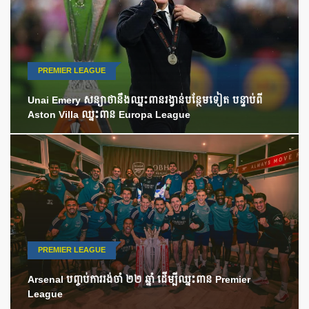
PREMIER LEAGUE
Unai Emery សន្យាថានឹងឈ្នះពានរង្វាន់បន្ថែមទៀត បន្ទាប់ពី
Aston Villa ឈ្នះពាន Europa League
PREMIER LEAGUE
Arsenal បញ្ចប់ការរង់ចាំ ២២ ឆ្នាំ ដើម្បីឈ្នះពាន Premier
League