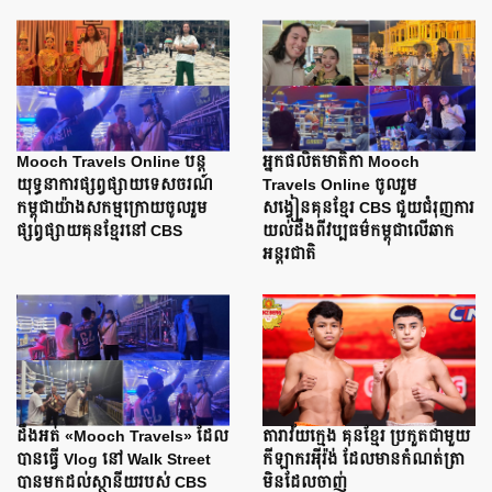
Mooch Travels Online បន្ត
អ្នកផលិតមាតិកា Mooch
យុទ្ធនាការផ្សព្វផ្សាយទេសចរណ៍
Travels Online ចូលរួម
កម្ពុជាយ៉ាងសកម្មក្រោយចូលរួម
សង្វៀនគុនខ្មែរ CBS ជួយជំរុញការ
ផ្សព្វផ្សាយគុនខ្មែរនៅ CBS
យល់ដឹងពីវប្បធម៌កម្ពុជាលើឆាក
អន្តរជាតិ
ដឹងអត់ «Mooch Travels» ដែល
តារាវ័យក្មេង គុនខ្មែរ ប្រកួតជាមួយ
បានធ្វើ Vlog នៅ Walk Street
កីឡាករអ៊ីរ៉ង់ ដែលមានកំណត់ត្រា
បានមកដល់ស្ថានីយរបស់ CBS
មិនដែលចាញ់