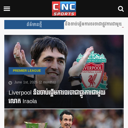
Liverpool នឹងចាប់ផ្តើមការចរចាជាផ្លូវការជាមួយលោក Irao
ព័ត៌មានថ្មី
PREMIER LEAGUE
June 1st, 2026 (2 months)
Liverpool នឹងចាប់ផ្តើមការចរចាជាផ្លូវការជាមួយ
លោក Iraola