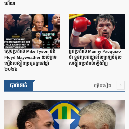
ហើយ!
ស្តេចប្រដាល់ Mike Tyson និង
អ្នកប្រដាល់ Manny Pacquiao
Floyd Mayweather យល់ព្រម
ថា ខ្លួនស្រេកឃ្លានវិលត្រឡប់ចូល
ឡើងសង្វៀនប្រកួតគ្នានៅឆ្នាំ
សង្វៀនប្រដាល់ឡើងវិញ
២០២៦
បាល់ទាត់
ច្រើនទៀត