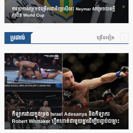
ការប្រកាសក្រុមជម្រើសជាតិប្រេស៊ីល៖ Neymar សម្រេចបានក្តី
សុបិន World Cup
ប្រដាល់
ច្រើនទៀត
កីឡាករវាយក្នុងទ្រុង Israel Adesanya និងកីឡាករ
Robert Whittaker ហ្វឹកហាត់ជាមួយគ្នាដើម្បីបញ្ចប់ជម្លោះ