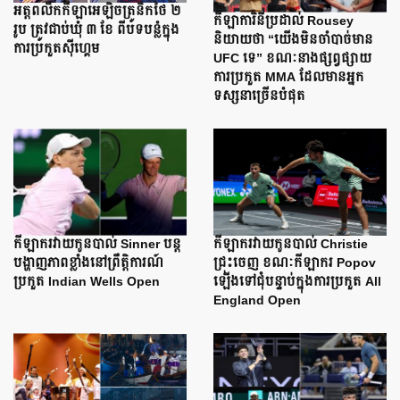
អត្តពលិកកីឡាអេឡិចត្រូនិកថៃ ២
កីឡាការិនីប្រដាល់ Rousey
រូប ត្រូវជាប់ឃុំ ៣ ខែ ពីបទបន្លំក្នុង
និយាយថា “យើងមិនចាំបាច់មាន
ការប្រកួតស៊ីហ្គេម
UFC ទេ” ខណៈនាងផ្សព្វផ្សាយ
ការប្រកួត MMA ដែលមានអ្នក
ទស្សនាច្រើនបំផុត
កីឡាករវាយកូនបាល់ Sinner បន្ត
កីឡាករវាយកូនបាល់ Christie
បង្ហាញភាពខ្លាំងនៅព្រឹត្តិការណ៍
ជ្រុះចេញ ខណៈកីឡាករ Popov
ប្រកួត Indian Wells Open
ឡើងទៅជុំបន្ទាប់ក្នុងការប្រកួត All
England Open