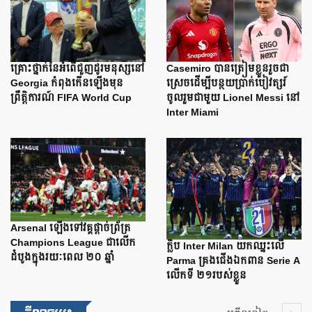
Casemiro បានត្រៀមខ្លួនរួចជា
គ្រោះថ្នាក់នៃអំពើជួញដូរមនុស្សនៅ
ស្រេចដើម្បីបន្ថយប្រាក់បៀវត្សរ៍
Georgia កំពុងកើនឡើងមុន
ចូលរួមជាមួយ Lionel Messi នៅ
ព្រឹត្តិការណ៍ FIFA World Cup
Inter Miami
Arsenal ឡើងទៅវគ្គផ្តាច់ព្រ័ត្រ
Champions League ជាលើក
ក្លិប Inter Milan យកឈ្នះលើ
ដំបូងក្នុងរយៈពេល ២០ ឆ្នាំ
Parma គ្រងជើងឯកពាន Serie A
លើកទី ២១របស់ខ្លួន