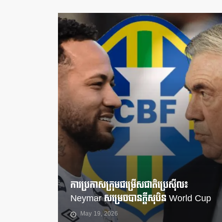
ការប្រកាសក្រុមជម្រើសជាតិប្រេស៊ីល៖
Neymar សម្រេចបានក្តីសុបិន World Cup
May 19, 2026