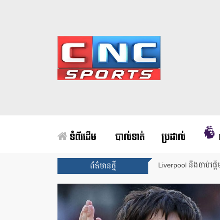
ទំព័រដើម
បាល់ទាត់
ប្រដាល់
Liverpool នឹងចាប់ផ្ត
ព័ត៌មានថ្មី