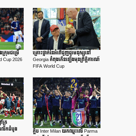
ងក្រុមជម្រើ
គ្រោះថ្នាក់នៃអំពើជួញដូរមនុស្សនៅ
ld Cup 2026
Georgia កំពុងកើនឡើងមុនព្រឹត្តិការណ៍
FIFA World Cup
រ័ត្រ
លើកដំបូង
ក្លិប Inter Milan យកឈ្នះលើ Parma