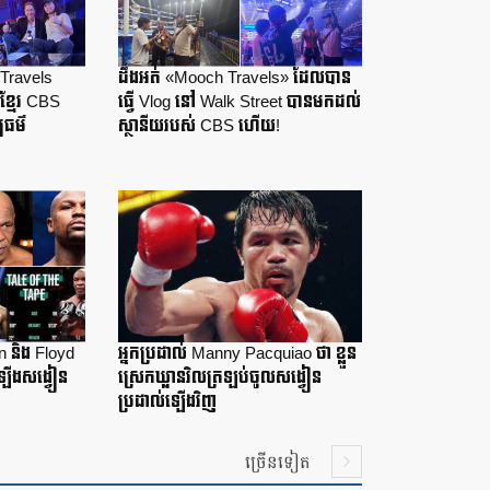
Travels
ដឹងអត់ «Mooch Travels» ដែលបាន
ខ្មែរ CBS
ធ្វើ Vlog នៅ Walk Street បានមកដល់
បធម៌
ស្ថានីយរបស់ CBS ហើយ!
n និង Floyd
អ្នកប្រដាល់ Manny Pacquiao ថា ខ្លួន
ឡើងសង្វៀន
ស្រេកឃ្លានវិលត្រឡប់ចូលសង្វៀន
ប្រដាល់ឡើងវិញ
ច្រើនទៀត