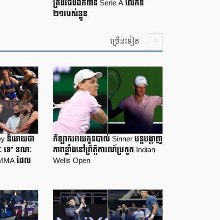
គ្រងជើងឯកពាន Serie A លើកទី
២១របស់ខ្លួន
ច្រើនទៀត
sey និយាយថា
កីឡាករវាយកូនបាល់ Sinner បន្តបង្ហាញ
C ទេ” ខណៈ
ភាពខ្លាំងនៅព្រឹត្តិការណ៍ប្រកួត Indian
ួត MMA ដែល
Wells Open