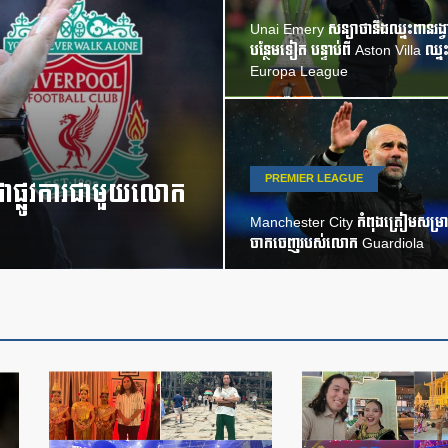
Unai Emery សន្យាថានឹងឈ្នះពានរង្វា
បន្ថែមទៀត បន្ទាប់ពី Aston Villa ឈ្ន
Europa League
PREMIER LEAGUE
ជាផ្លូវការជាមួយលោក
Manchester City កំពុងត្រៀមសម្រា
ចាកចេញរបស់លោក Guardiola