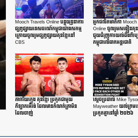
Mooch Travels Online បន្តយុទ្ធនាការ
អ្នកផលិតមាតិកា Mooch 
ផ្សព្វផ្សាយទេសចរណ៍កម្ពុជាយ៉ាងសកម្ម
Online ចូលរួមសង្វៀនគុន
ក្រោយចូលរួមផ្សព្វផ្សាយគុនខ្មែរនៅ
ជួយជំរុញការយល់ដឹងពីវប្
CBS
កម្ពុជាលើឆាកអន្តរជាតិ
តារាវ័យក្មេង គុនខ្មែរ ប្រកួតជាមួយ
ស្តេចប្រដាល់ Mike Tyso
កីឡាករអ៊ីរ៉ង់ ដែលមានកំណត់ត្រាមិន
Mayweather យល់ព្រម
ដែលចាញ់
ប្រកួតគ្នានៅឆ្នាំ ២០២៦