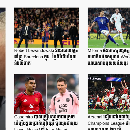
Robert Lewandowski និយាយលាអ្នក
Mitoma មិនអាចចូលរួមក្នុ
គាំទ្រ Barcelona ក្នុង “ថ្ងៃដ៏រំជើបរំជួល
សជាតិជប៉ុនសម្រាប់ Wor
និងលំបាក”
ដោយសាររបួសសរសៃពួរ
Casemiro បានត្រៀមខ្លួនរួចជាស្រេច
Arsenal ឡើងទៅវគ្គផ្តាច់ព្
ដើម្បីបន្ថយប្រាក់បៀវត្សរ៍ ចូលរួមជាមួយ
Champions League ជា
Lionel Messi នៅ Inter Miami
ក្នុងរយៈពេល ២០ ឆ្នាំ