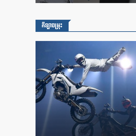
កីឡាចម្រុះ