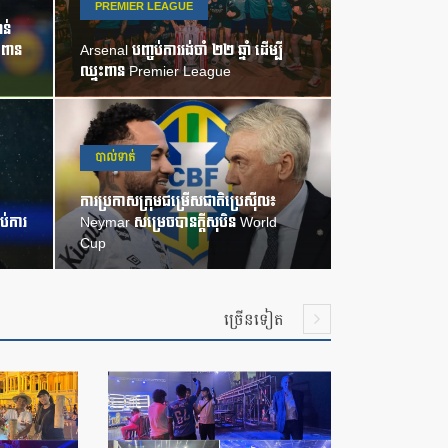
PREMIER LEAGUE
ន់
ះពាន
Arsenal បញ្ចប់ការរង់ចាំ ២២ ឆ្នាំ ដើម្បី
ឈ្នះពាន Premier League
បាល់ទាត់
ការប្រកាសក្រុមជម្រើសជាតិប្រេស៊ីល៖
ប់ការ
Neymar សម្រេចបានក្តីសុបិន World
Cup
ច្រើនទៀត