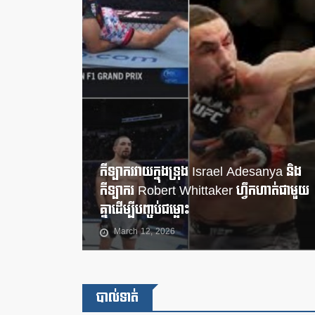
កីឡាករវាយក្នុងទ្រុង Israel Adesanya និង
កីឡាករ Robert Whittaker ហ្វឹកហាត់ជាមួយ
គ្នាដើម្បីបញ្ចប់ជម្លោះ
March 12, 2026
បាល់ទាត់