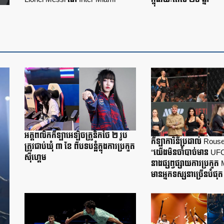
អត្តពលិកកីឡាអេឡិចត្រូនិកថៃ ២ រូប
កីឡាការិនីប្រដាល់ Rou
ត្រូវជាប់ឃុំ ៣ ខែ ពីបទបន្លំក្នុងការប្រកួត
“យើងមិនចាំបាច់មាន UF
ស៊ីហ្គេម
នាងផ្សព្វផ្សាយការប្រក
មានអ្នកទស្សនាច្រើនបំផុត