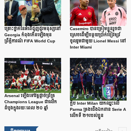
Casemiro បានត្រៀមខ្លួនរួចជា
គ្រោះថ្នាក់នៃអំពើជួញដូរមនុស្សនៅ
ស្រេចដើម្បីបន្ថយប្រាក់បៀវត្សរ៍
Georgia កំពុងកើនឡើងមុន
ចូលរួមជាមួយ Lionel Messi នៅ
ព្រឹត្តិការណ៍ FIFA World Cup
Inter Miami
Arsenal ឡើងទៅវគ្គផ្តាច់ព្រ័ត្រ
Champions League ជាលើក
ក្លិប Inter Milan យកឈ្នះលើ
ដំបូងក្នុងរយៈពេល ២០ ឆ្នាំ
Parma គ្រងជើងឯកពាន Serie A
លើកទី ២១របស់ខ្លួន