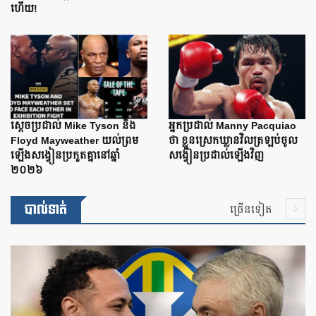
ហើយ!
ស្តេចប្រដាល់ Mike Tyson និង
អ្នកប្រដាល់ Manny Pacquiao
Floyd Mayweather យល់ព្រម
ថា ខ្លួនស្រេកឃ្លានវិលត្រឡប់ចូល
ឡើងសង្វៀនប្រកួតគ្នានៅឆ្នាំ
សង្វៀនប្រដាល់ឡើងវិញ
២០២៦
បាល់ទាត់
ច្រើនទៀត