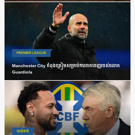
PREMIER LEAGUE
Manchester City កំពុងត្រៀមសម្រាប់ការចាកចេញរបស់លោក
Guardiola
បាល់ទាត់