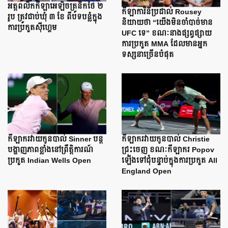
អត្តពលិកកីឡាអេឡិចត្រូនិកថៃ ២
កីឡាការិនីប្រដាល់ Rousey
រូប ត្រូវជាប់ឃុំ ៣ ខែ ពីបទបន្លំក្នុង
និយាយថា “យើងមិនចាំបាច់មាន
ការប្រកួតស៊ីហ្គេម
UFC ទេ” ខណៈនាងផ្សព្វផ្សាយ
ការប្រកួត MMA ដែលមានអ្នក
ទស្សនាច្រើនបំផុត
កីឡាករវាយកូនបាល់ Sinner បន្ត
កីឡាករវាយកូនបាល់ Christie
បង្ហាញភាពខ្លាំងនៅព្រឹត្តិការណ៍
ជ្រុះចេញ ខណៈកីឡាករ Popov
ប្រកួត Indian Wells Open
ឡើងទៅជុំបន្ទាប់ក្នុងការប្រកួត All
England Open