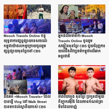
Mooch Travels Online បន្ត
អ្នកផលិតមាតិកា Mooch
យុទ្ធនាការផ្សព្វផ្សាយទេសចរណ៍
Travels Online ចូលរួម
កម្ពុជាយ៉ាងសកម្មក្រោយចូលរួម
សង្វៀនគុនខ្មែរ CBS ជួយជំរុញការ
ផ្សព្វផ្សាយគុនខ្មែរនៅ CBS
យល់ដឹងពីវប្បធម៌កម្ពុជាលើឆាក
អន្តរជាតិ
ដឹងអត់ «Mooch Travels» ដែល
តារាវ័យក្មេង គុនខ្មែរ ប្រកួតជាមួយ
បានធ្វើ Vlog នៅ Walk Street
កីឡាករអ៊ីរ៉ង់ ដែលមានកំណត់ត្រា
បានមកដល់ស្ថានីយរបស់ CBS
មិនដែលចាញ់