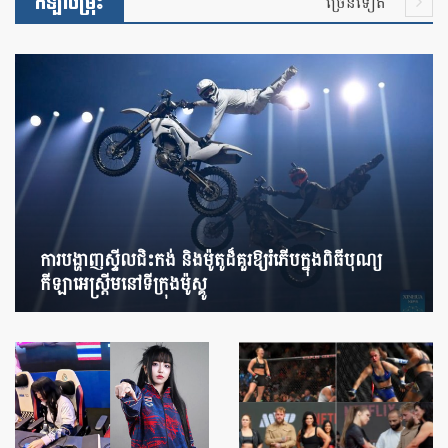
កីឡាចម្រុះ
ច្រើនទៀត
ការបង្ហាញស្ទីលជិះកង់ និងម៉ូតូដ៏គួរឱ្យរំភើបក្នុងពិធីបុណ្យ
កីឡាអេស្ត្រីមនៅទីក្រុងម៉ូស្គូ