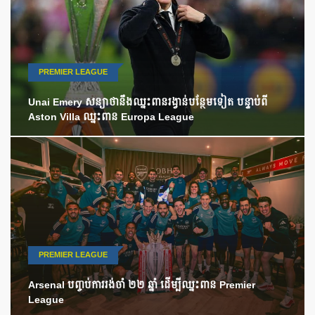
PREMIER LEAGUE
Unai Emery សន្យាថានឹងឈ្នះពានរង្វាន់បន្ថែមទៀត បន្ទាប់ពី
Aston Villa ឈ្នះពាន Europa League
PREMIER LEAGUE
Arsenal បញ្ចប់ការរង់ចាំ ២២ ឆ្នាំ ដើម្បីឈ្នះពាន Premier
League