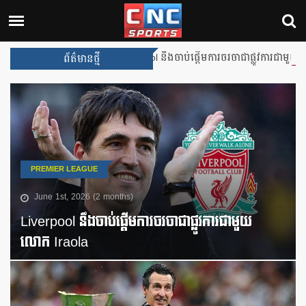
Liverpool នឹងចាប់ផ្តើមការចរចាជាផ្លូវការជាមួយលោក Irao
ព័ត៌មានថ្មី
PREMIER LEAGUE
June 1st, 2026 (2 months)
Liverpool នឹងចាប់ផ្តើមការចរចាជាផ្លូវការជាមួយ
លោក Iraola