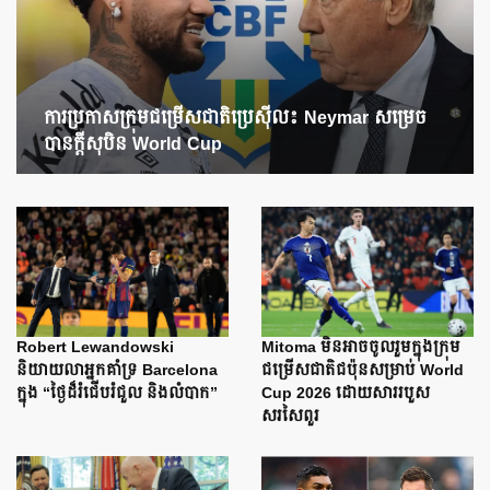
ការប្រកាសក្រុមជម្រើសជាតិប្រេស៊ីល៖ Neymar សម្រេច
បានក្តីសុបិន World Cup
Robert Lewandowski
Mitoma មិនអាចចូលរួមក្នុងក្រុម
និយាយលាអ្នកគាំទ្រ Barcelona
ជម្រើសជាតិជប៉ុនសម្រាប់ World
ក្នុង “ថ្ងៃដ៏រំជើបរំជួល និងលំបាក”
Cup 2026 ដោយសាររបួស
សរសៃពួរ