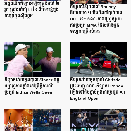
អត្តពលិកកីឡាអេឡិចត្រូនិកថៃ ២
កីឡាការិនីប្រដាល់ Rousey
រូប ត្រូវជាប់ឃុំ ៣ ខែ ពីបទបន្លំក្នុង
និយាយថា “យើងមិនចាំបាច់មាន
ការប្រកួតស៊ីហ្គេម
UFC ទេ” ខណៈនាងផ្សព្វផ្សាយ
ការប្រកួត MMA ដែលមានអ្នក
ទស្សនាច្រើនបំផុត
កីឡាករវាយកូនបាល់ Sinner បន្ត
កីឡាករវាយកូនបាល់ Christie
បង្ហាញភាពខ្លាំងនៅព្រឹត្តិការណ៍
ជ្រុះចេញ ខណៈកីឡាករ Popov
ប្រកួត Indian Wells Open
ឡើងទៅជុំបន្ទាប់ក្នុងការប្រកួត All
England Open