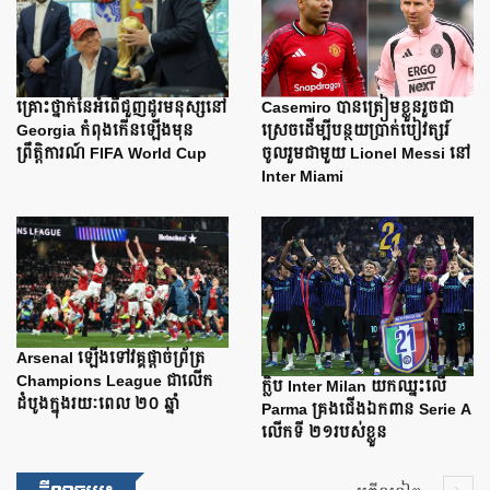
Casemiro បានត្រៀមខ្លួនរួចជា
គ្រោះថ្នាក់នៃអំពើជួញដូរមនុស្សនៅ
ស្រេចដើម្បីបន្ថយប្រាក់បៀវត្សរ៍
Georgia កំពុងកើនឡើងមុន
ចូលរួមជាមួយ Lionel Messi នៅ
ព្រឹត្តិការណ៍ FIFA World Cup
Inter Miami
Arsenal ឡើងទៅវគ្គផ្តាច់ព្រ័ត្រ
Champions League ជាលើក
ក្លិប Inter Milan យកឈ្នះលើ
ដំបូងក្នុងរយៈពេល ២០ ឆ្នាំ
Parma គ្រងជើងឯកពាន Serie A
លើកទី ២១របស់ខ្លួន