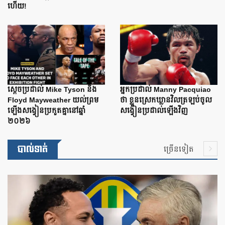
ហើយ!
ស្តេចប្រដាល់ Mike Tyson និង
អ្នកប្រដាល់ Manny Pacquiao
Floyd Mayweather យល់ព្រម
ថា ខ្លួនស្រេកឃ្លានវិលត្រឡប់ចូល
ឡើងសង្វៀនប្រកួតគ្នានៅឆ្នាំ
សង្វៀនប្រដាល់ឡើងវិញ
២០២៦
បាល់ទាត់
ច្រើនទៀត