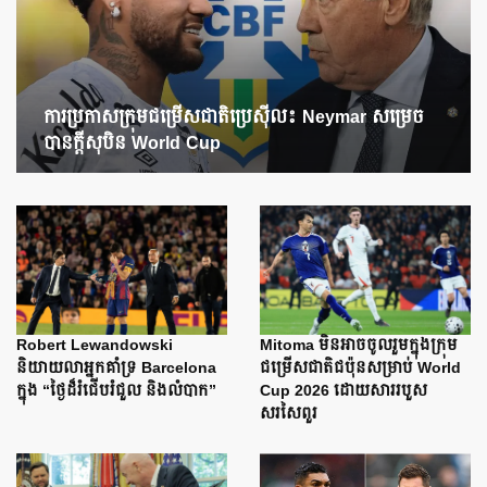
ការប្រកាសក្រុមជម្រើសជាតិប្រេស៊ីល៖ Neymar សម្រេច
បានក្តីសុបិន World Cup
Robert Lewandowski
Mitoma មិនអាចចូលរួមក្នុងក្រុម
និយាយលាអ្នកគាំទ្រ Barcelona
ជម្រើសជាតិជប៉ុនសម្រាប់ World
ក្នុង “ថ្ងៃដ៏រំជើបរំជួល និងលំបាក”
Cup 2026 ដោយសាររបួស
សរសៃពួរ