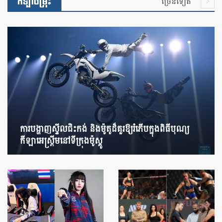
កីឡាចម្រុះ
ច្រើនទៀត
ការបង្ហាញស្ទីលជិះកង់ និងម៉ូតូដ៏គួរឱ្យរំភើបក្នុងពិធីបុណ្យ
កីឡាអេស្ត្រីមនៅទីក្រុងម៉ូស្គូ