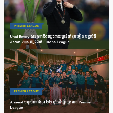
PREMIER LEAGUE
Unai Emery សន្យាថានឹងឈ្នះពានរង្វាន់បន្ថែមទៀត បន្ទាប់ពី
Aston Villa ឈ្នះពាន Europa League
PREMIER LEAGUE
Arsenal បញ្ចប់ការរង់ចាំ ២២ ឆ្នាំ ដើម្បីឈ្នះពាន Premier
League