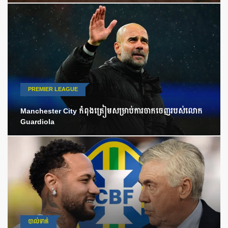
PREMIER LEAGUE
Manchester City កំពុងត្រៀមសម្រាប់ការចាកចេញរបស់លោក
Guardiola
បាល់ទាត់