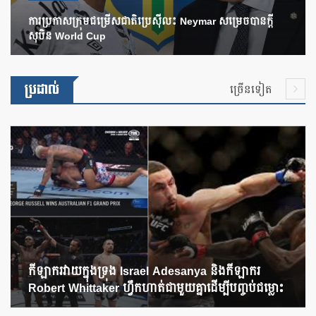
ការប្រកាសក្រុមជម្រើសជាតិប្រេស៊ីល៖ Neymar សម្រេចបានក្តី
សុបិន World Cup
ប្រដាល់
ច្រើនទៀត
កីឡាករវាយក្នុងទ្រុង Israel Adesanya និងកីឡាករ
Robert Whittaker ហ្វឹកហាត់ជាមួយគ្នាដើម្បីបញ្ចប់ជម្លោះ