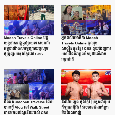
Mooch Travels Online បន្ត
អ្នកផលិតមាតិកា Mooch
យុទ្ធនាការផ្សព្វផ្សាយទេសចរណ៍
Travels Online ចូលរួម
កម្ពុជាយ៉ាងសកម្មក្រោយចូលរួម
សង្វៀនគុនខ្មែរ CBS ជួយជំរុញការ
ផ្សព្វផ្សាយគុនខ្មែរនៅ CBS
យល់ដឹងពីវប្បធម៌កម្ពុជាលើឆាក
អន្តរជាតិ
ដឹងអត់ «Mooch Travels» ដែល
តារាវ័យក្មេង គុនខ្មែរ ប្រកួតជាមួយ
បានធ្វើ Vlog នៅ Walk Street
កីឡាករអ៊ីរ៉ង់ ដែលមានកំណត់ត្រា
បានមកដល់ស្ថានីយរបស់ CBS
មិនដែលចាញ់