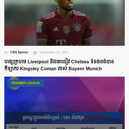
by
CBS Sports
September 21, 2021
ហង្សក្រហម Liverpool និងតោខៀវ Chelsea ទំនងចង់បាន
កីឡាករ Kingsley Coman របស់ Bayern Munich
PREMIER LEAGUE