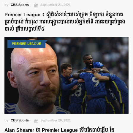
by
CBS Sports
September 21, 2021
Premier League ៖ ស្ថិតិសំខាន់ៗរបស់ក្រុម កីឡាករ ចំនួនកាត
គ្រាប់បាល់ កំហុស ការសង្រ្គោះបាល់របស់អ្នកចាំទី ភាគរយគ្រប់គ្រង
បាល់ ត្រឹមសប្តាហ៍ទី៥
PREMIER LEAGUE
by
CBS Sports
September 20, 2021
Alan Shearer ថា Premier League ទើបតែចាប់ផ្ដើម តែ