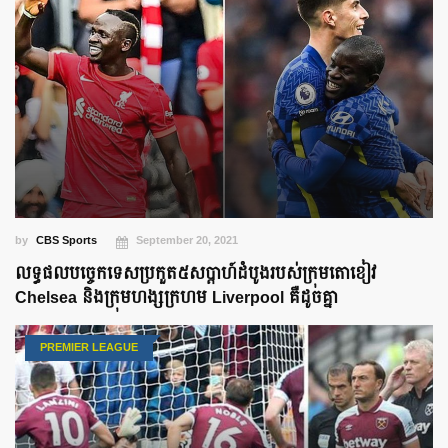
by
CBS Sports
September 20, 2021
លទ្ធផល​បច្ចេកទេស​ប្រកួត​៥សប្ដាហ៍​ដំបូង​របស់​ក្រុមតោខៀវ
Chelsea និង​ក្រុមហង្សក្រហម Liverpool គឺ​ដូចគ្នា
PREMIER LEAGUE