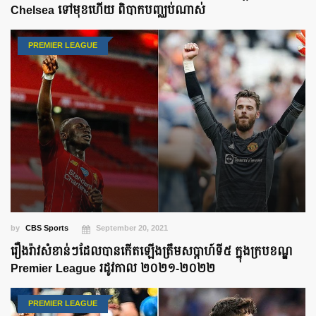
Chelsea ទៅមុខហើយ ពិបាកបញ្ឈប់ណាស់
PREMIER LEAGUE
by
CBS Sports
September 20, 2021
រឿងរ៉ាវសំខាន់ៗ​ដែលបាន​កើតឡើង​ត្រឹម​សប្តាហ៍ទី៥ ក្នុង​ក្របខណ្ឌ
Premier League រដូវកាល ២០២១-២០២២
PREMIER LEAGUE