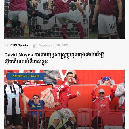
by
CBS Sports
September 20, 2021
David Moyes ការពារ​យុទ្ធសាស្ត្រ​​ប្ដូរចូល​ចុងម៉ោង​ដើម្បី​
ស៊ុតប៉េណាល់ទី​របស់ខ្លួន
PREMIER LEAGUE