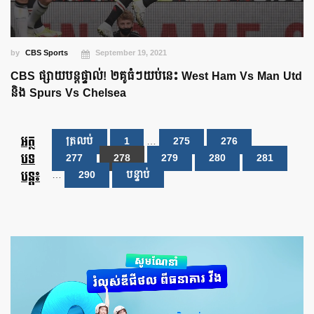
by
CBS Sports
September 19, 2021
CBS ផ្សាយបន្តផ្ទាល់! ២គូធំៗយប់នេះ West Ham Vs Man Utd
និង Spurs Vs Chelsea
អត្ថ
ត្រលប់
1
…
275
276
បទ
277
278
279
280
281
បន្ត៖
…
290
បន្ទាប់