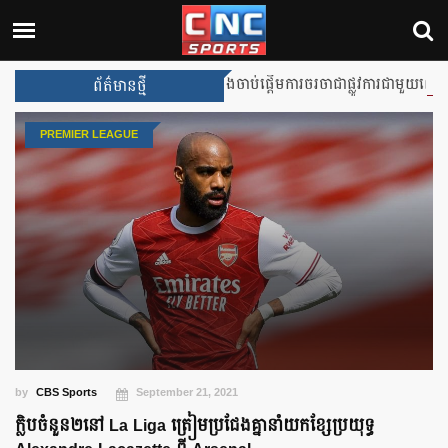
Liverpool នឹងចាប់ផ្តើមការចរចាជាផ្លូវការជាមួយលោក Iraola
ព័ត៌មានថ្មី
PREMIER LEAGUE
by
CBS Sports
September 21, 2021
ក្លិបចំនួន២នៅ La Liga ត្រៀមប្រជែងគ្នានាំយកខ្សែប្រយុទ្ធ