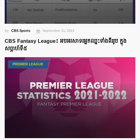
by
CBS Sports
September 21, 2021
CBS Fantasy League៖ អបអរសាទរអ្នកឈ្នះទាំងពីររូប ក្នុង
សប្ដាហ៍ទី៥
PREMIER LEAGUE