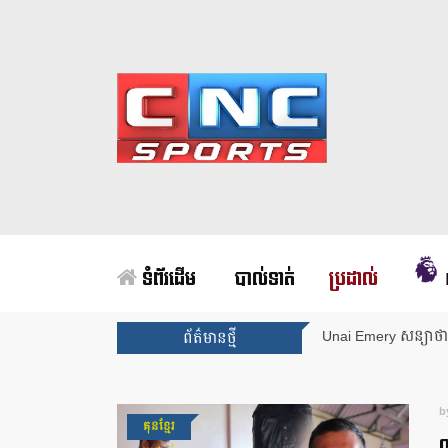
ទំព័រដើម
បាល់ទាត់
ប្រដាល់
Unai Emery សន្យាថាន
ព័ត៌មានថ្មី
b
គុនខ្មែរ
ឈ