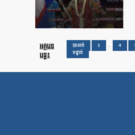
អត្ថបទ
ត្រលប់
1
…
4
បន្ទាប់
បន្ត៖