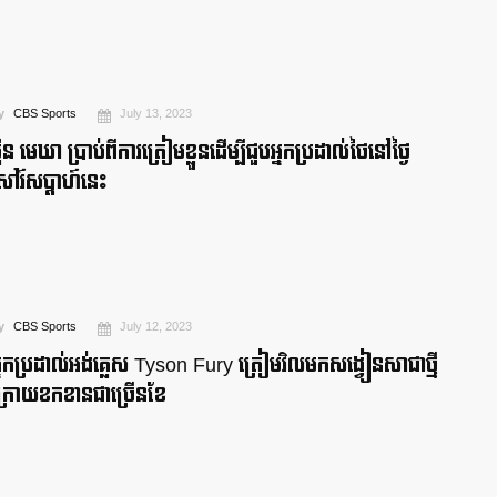
y
CBS Sports
July 13, 2023
៉ឺន មេឃា ប្រាប់ពីការត្រៀមខ្លួនដើម្បីជួបអ្នកប្រដាល់ថៃនៅថ្ងៃ
ៅរ៍សប្ដាហ៍នេះ
y
CBS Sports
July 12, 2023
្នកប្រដាល់អង់គ្លេស Tyson Fury ត្រៀមវិលមកសង្វៀនសាជាថ្មី
្រោយខកខានជាច្រើនខែ