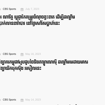
y
CBS Sports
July 7, 2023
េ ណារ័ត្ន ប្ដេជ្ញាកែតម្រូវចំណុចខ្វះខាត ដើម្បីដណ្ដើម
្រាក់លានខារ៉ាបាវ នៅថ្ងៃសៅរ៍សប្ដាហ៍នេះ
y
CBS Sports
May 16, 2023
ីឡាករកម្ពុជា៤រូបជួបថៃនិងឥណ្ឌូណេស៊ី ដណ្ដើមមេដាយមាស
ីឡាឃីកបុកស៊ីង រសៀលនេះ
y
CBS Sports
May 14, 2023