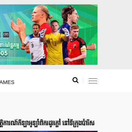
AMES
រឹត្តិការណ៍កីឡាអូឡាំពិករដូវក្ដៅ នៅទីក្រុងប៉ារីស