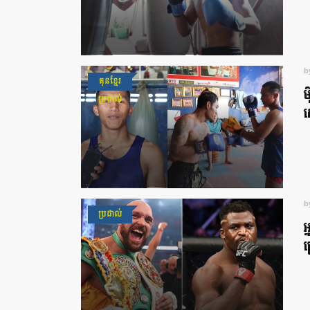
b
គុនខ្មែរ
ម
ប្រដាល់
ស
b
ប្រដាល់
អ
ក