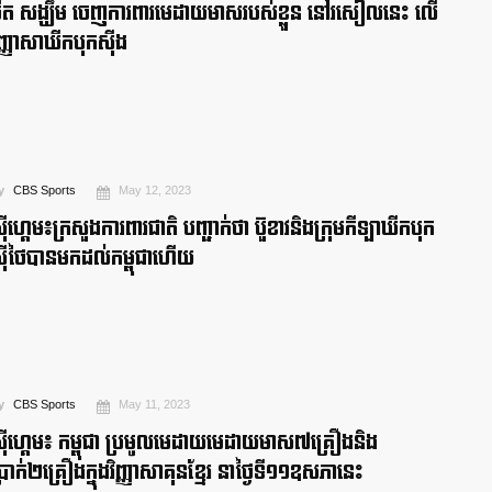
ឺត សង្ឃឹម ចេញការពារមេដាយមាសរបស់ខ្លួន នៅរសៀលនេះ លើ
ិញ្ញាសាឃីកបុកស៊ីង
y
CBS Sports
May 12, 2023
៊ីហ្គេម៖ក្រសួងការពារជាតិ បញ្ជាក់ថា ប៊ួខាវនិងក្រុមកីឡាឃីកបុក
៊ីថៃបានមកដល់កម្ពុជាហើយ
y
CBS Sports
May 11, 2023
៊ីហ្គេម៖ កម្ពុជា ប្រមូលមេដាយមេដាយមាស៧គ្រឿងនិង
្រាក់២គ្រឿងក្នុងវិញ្ញាសាគុនខ្មែរ នាថ្ងៃទី១១ឧសភានេះ