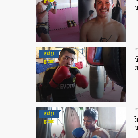
ប្រដាល់
ប
b
គុនខ្មែរ
ប
ប្រដាល់
វ
b
គុនខ្មែរ
រ
ប្រដាល់
ហ