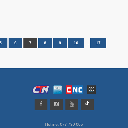
5
6
7
8
9
10
…
17
Hotline: 077 790 005