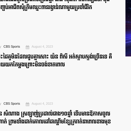
ញ្ចប់អាជីពសុំត្រឹមឈ្នះពានរង្វាន់ណាមួយប្រចាំជីវិត
y
CBS Sports
August 4, 2023
៉ះដៃគូមិនដែលជួបគ្នាសោះ យ៉ន ពិសី អត់ស្ទាបស្ទង់ច្រើនទេ គឺ
ាយយកតែម្ដងព្រោះមិនចង់ខាតពេល
y
CBS Sports
August 4, 2023
ិន សំណាង ស្រឡាញ់ប្រដាល់ជាង១០ឆ្នាំ ទើបមានឱកាសចូល
ាត់ ព្រមទាំងដាក់គោលដៅដណ្ដើមខ្សែក្រវាត់នាពេលខាងមុខ