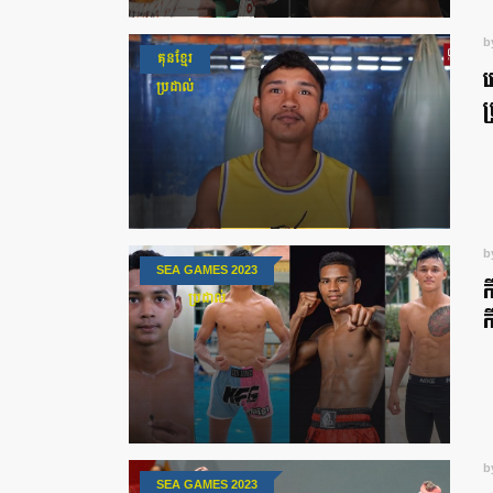
b
គុនខ្មែរ
អ
ប្រដាល់
ប
b
SEA GAMES 2023
ក
ប្រដាល់
ក
b
SEA GAMES 2023