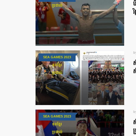
ប
ប្រដាល់
វ
b
SEA GAMES 2023
ស
គុនខ្មែរ
ស
ប្រដាល់
b
SEA GAMES 2023
ស
គុនខ្មែរ
ប
ប្រដាល់