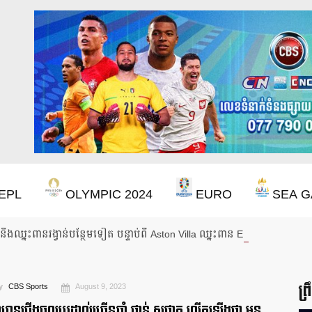
EPL
OLYMPIC 2024
EURO
SEA G
ឹងឈ្នះពានរង្វាន់បន្ថែមទៀត បន្ទាប់ពី Aston Villa ឈ្នះពាន Europa League
ព្
y
CBS Sports
August 9, 2023
ានជើងចូលប្រដាល់ច្រើនឆ្នាំ ផាន់ សុផាត លើកឡើងថា មុន